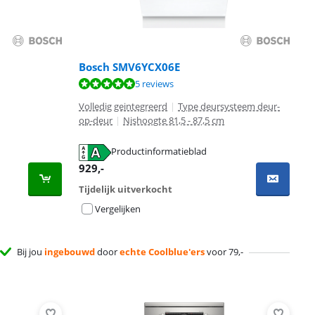
Bosch SMV6YCX06E
5 reviews
Volledig geintegreerd
|
Type deursysteem deur-
op-deur
|
Nishoogte 81,5 - 87,5 cm
Productinformatieblad
929
,-
Tijdelijk uitverkocht
Vergelijken
Bij jou
ingebouwd
door
echte Coolblue'ers
voor 79,-