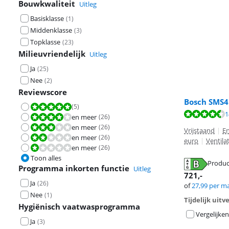
Bouwkwaliteit
Uitleg
Basisklasse
(
1
)
Middenklasse
(
3
)
Topklasse
(
23
)
Milieuvriendelijk
Uitleg
Ja
(
25
)
Nee
(
2
)
Reviewscore
Bosch SMS
(
5
)
Beoordeling is 10 van de 10.
Beoordeling is 
Beoordeling is 
1
Beoordeling is 
en meer
(
26
)
Beoordeling is 8,0 van de 10.
en meer
(
26
)
Beoordeling is 6,0 van de 10.
Vrijstaand
|
En
en meer
(
26
)
Beoordeling is 4,0 van de 10.
euro
|
Ventila
en meer
(
26
)
Beoordeling is 2,0 van de 10.
Toon alles
Produc
Programma inkorten functie
Uitleg
opent in nieuw
opent in nieuw
721
,-
opent in nieuw
Ja
(
26
)
of
27,99
per m
Nee
(
1
)
Tijdelijk uit
Hygiënisch vaatwasprogramma
Vergelijken
Ja
(
3
)