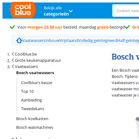
Bekijk alle
categorieën
Voor
morgen 23.59 uur
besteld, maandag
gratis
bezorgd
Gra
Vaatwassers
Inbouw
Vrijstaand
Volledig geintegreerd
Half geinte
Zoekresultaten en sortering
Bosch 
Coolblue.be
Grote keukenapparatuur
Vaatwassers
Een Bosch vaat
Bosch vaatwassers
Bosch. Tijdens
Coolblue's keuze
Vaatwassers van
vaatwasser moo
Top 10
vaatwasser je o
Aanbieding
Tweedekans
Bosch koelkasten
Bosch wasmachines