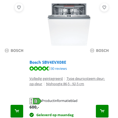
Bosch SBV4EVX08E
30 reviews
Volledig geintegreerd
|
Type deursysteem deur-
op-deur
|
Nishoogte 86,5 - 92,5 cm
Productinformatieblad
600
,-
Geleverd op maandag