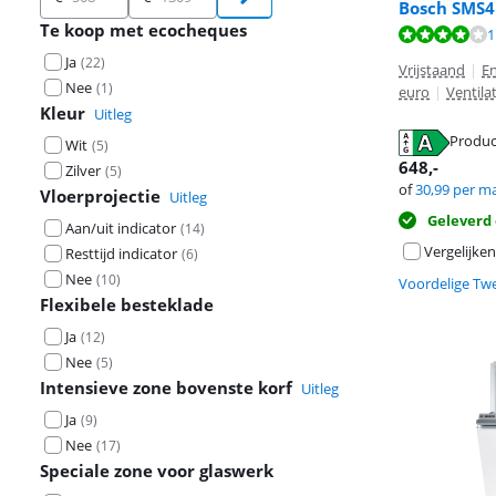
Bosch SMS4
Te koop met ecocheques
Beoordeling is 
Beoordeling is 
Beoordeling is 
1
Ja
(
22
)
Vrijstaand
|
En
Nee
(
1
)
euro
|
Ventila
Kleur
Uitleg
Produc
Wit
(
5
)
opent in nieuw
opent in nieuw
opent in nieuw
648
,-
Zilver
(
5
)
of
30,99
per m
Vloerprojectie
Uitleg
Geleverd
Aan/uit indicator
(
14
)
Vergelijken
Resttijd indicator
(
6
)
Nee
(
10
)
Voordelige Tw
Flexibele besteklade
Ja
(
12
)
Nee
(
5
)
Intensieve zone bovenste korf
Uitleg
Ja
(
9
)
Nee
(
17
)
Speciale zone voor glaswerk