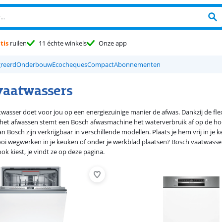
tis
ruilen
11 échte winkels
Onze app
greerd
Onderbouw
Ecocheques
Compact
Abonnementen
vaatwassers
wasser doet voor jou op een energiezuinige manier de afwas. Dankzij de flexib
 het afwassen stemt een Bosch afwasmachine het waterverbruik af op de hoe
 Bosch zijn verkrijgbaar in verschillende modellen. Plaats je hem vrij in je 
i wegwerken in je keuken of onder je werkblad plaatsen? Bosch vaatwasser
ok kiest, je vindt ze op deze pagina.