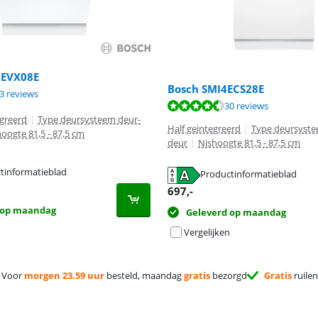
4EVX08E
Bosch SMI4ECS28E
8,6 van de 10, gebaseerd op 93 reviews.
3 reviews
8,7 van de 10, gebaseerd op 30 reviews.
30 reviews
egreerd
|
Type deursysteem deur-
Half geintegreerd
|
Type deursyste
oogte 81,5 - 87,5 cm
deur
|
Nishoogte 81,5 - 87,5 cm
tinformatieblad
Productinformatieblad
 tabblad
 tabblad
697
,-
 op maandag
Geleverd op maandag
Vergelijken
Voor
morgen 23.59 uur
besteld, maandag
gratis
bezorgd
Gratis
ruilen