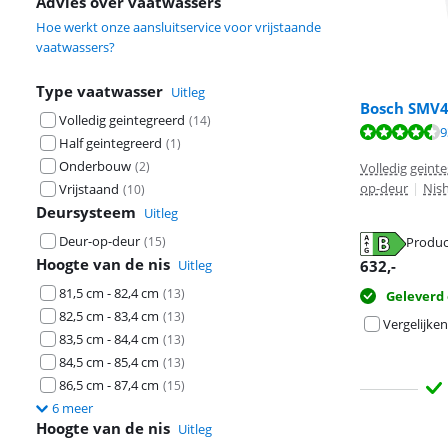
Advies over vaatwassers
Hoe werkt onze aansluitservice voor vrijstaande
vaatwassers?
Type vaatwasser
Uitleg
Bosch SMV
Volledig geintegreerd
(
14
)
Beoordeling is 
9
Half geintegreerd
(
1
)
Beoordeling is 
Onderbouw
(
2
)
Volledig geint
op-deur
|
Nish
Vrijstaand
(
10
)
Deursysteem
Uitleg
Deur-op-deur
Produc
(
15
)
opent in nieuw
Hoogte van de nis
opent in nieuw
632
,-
Uitleg
81,5 cm - 82,4 cm
(
13
)
Geleverd
82,5 cm - 83,4 cm
(
13
)
Vergelijken
83,5 cm - 84,4 cm
(
13
)
84,5 cm - 85,4 cm
(
13
)
86,5 cm - 87,4 cm
(
15
)
6 meer
Hoogte van de nis
Uitleg