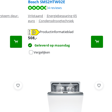
Bosch SMS2HTW02E
4 reviews
ysteem deur-
Vrijstaand
|
Energiebesparing 65
euro
|
Condensdroogtechniek
Productinformatieblad
508
,-
Geleverd op maandag
Vergelijken