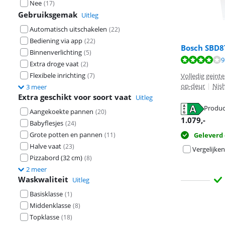
Nee
(
17
)
Gebruiksgemak
Uitleg
Automatisch uitschakelen
(
22
)
Bediening via app
(
22
)
Bosch SBD
Binnenverlichting
(
5
)
Beoordeling is 
Beoordeling is 
Beoordeling is 
9
Extra droge vaat
(
2
)
Flexibele inrichting
(
7
)
Volledig geint
op-deur
|
Nish
3 meer
Extra geschikt voor soort vaat
Uitleg
Produc
Aangekoekte pannen
(
20
)
opent in nieuw
opent in nieuw
opent in nieuw
1.079
,-
Babyflesjes
(
24
)
Grote potten en pannen
(
11
)
Geleverd
Halve vaat
(
23
)
Vergelijken
Pizzabord (32 cm)
(
8
)
2 meer
Waskwaliteit
Uitleg
Basisklasse
(
1
)
Middenklasse
(
8
)
Topklasse
(
18
)