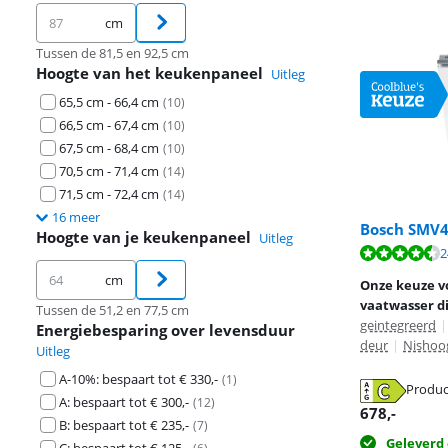
cm
Tussen de 81,5 en 92,5 cm
Hoogte van het keukenpaneel
Uitleg
65,5 cm - 66,4 cm
(
10
)
66,5 cm - 67,4 cm
(
10
)
67,5 cm - 68,4 cm
(
10
)
70,5 cm - 71,4 cm
(
14
)
71,5 cm - 72,4 cm
(
14
)
16 meer
Bosch SMV
Hoogte van je keukenpaneel
Uitleg
Beoordeling is 
2
Beoordeling is 
Beoordeling is 
cm
Onze keuze vo
vaatwasser d
Tussen de 51,2 en 77,5 cm
geintegreerd
|
Energiebesparing over levensduur
deur
|
Nishoog
Uitleg
A-10%: bespaart tot € 330,-
(
1
)
Produc
opent in nieuw
opent in nieuw
A: bespaart tot € 300,-
(
12
)
opent in nieuw
678
,-
B: bespaart tot € 235,-
(
7
)
Geleverd