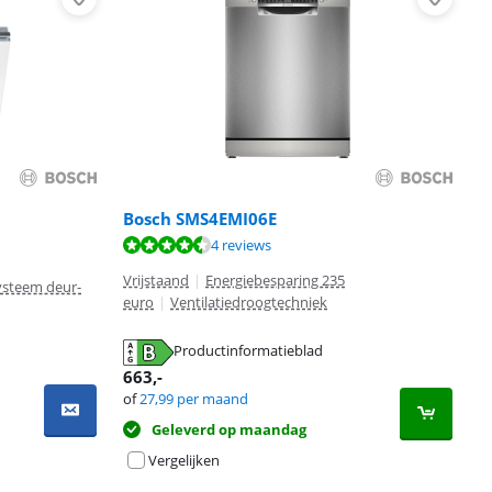
Bosch SMS4EMI06E
4 reviews
Vrijstaand
|
Energiebesparing 235
ysteem deur-
euro
|
Ventilatiedroogtechniek
Productinformatieblad
663
,-
of
27,99
per maand
Geleverd op maandag
Vergelijken