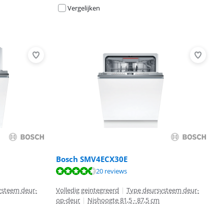
Vergelijken
Bosch SMV4ECX30E
20 reviews
ysteem deur-
Volledig geintegreerd
|
Type deursysteem deur-
op-deur
|
Nishoogte 81,5 - 87,5 cm