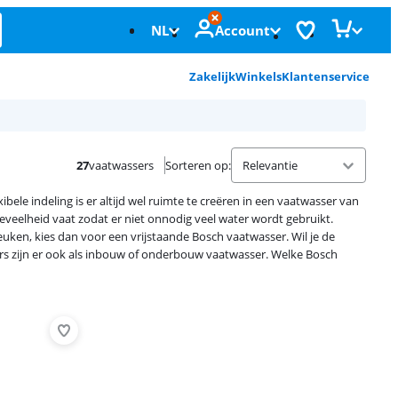
NL
Account
Zakelijk
Winkels
Klantenservice
27
vaatwassers
Sorteren op
:
ele indeling is er altijd wel ruimte te creëren in een vaatwasser van
veelheid vaat zodat er niet onnodig veel water wordt gebruikt.
keuken, kies dan voor een vrijstaande Bosch vaatwasser. Wil je de
s zijn er ook als inbouw of onderbouw vaatwasser. Welke Bosch
Advertentie