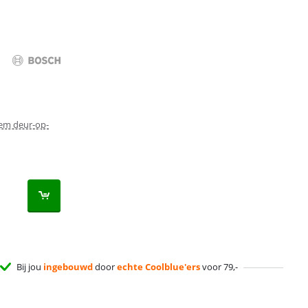
em deur-op-
Bij jou
ingebouwd
door
echte Coolblue'ers
voor 79,-