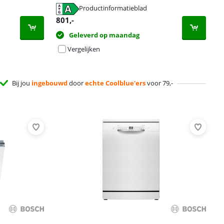
Productinformatieblad
801
,-
Geleverd op maandag
Vergelijken
Bij jou
ingebouwd
door
echte Coolblue'ers
voor 79,-