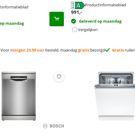
Productinformatieblad
tinformatieblad
 tabblad
 tabblad
991
,-
 tabblad
Geleverd op maandag
 op maandag
Vergelijken
Voor
morgen 23.59 uur
besteld, maandag
gratis
bezorgd
Gratis
ruilen