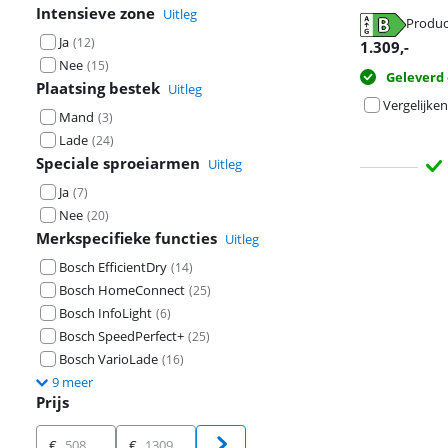
Intensieve zone
Uitleg
Produc
opent in nieuw
opent in nieuw
Ja
opent in nieuw
(
12
)
1.309
,-
Nee
(
15
)
Geleverd
Plaatsing bestek
Uitleg
Vergelijken
Mand
(
3
)
Lade
(
24
)
Speciale sproeiarmen
Uitleg
Ja
(
7
)
Nee
(
20
)
Merkspecifieke functies
Uitleg
Bosch EfficientDry
(
14
)
Bosch HomeConnect
(
25
)
Bosch InfoLight
(
6
)
Bosch SpeedPerfect+
(
25
)
Bosch VarioLade
(
16
)
9 meer
Prijs
Prijs
€
€