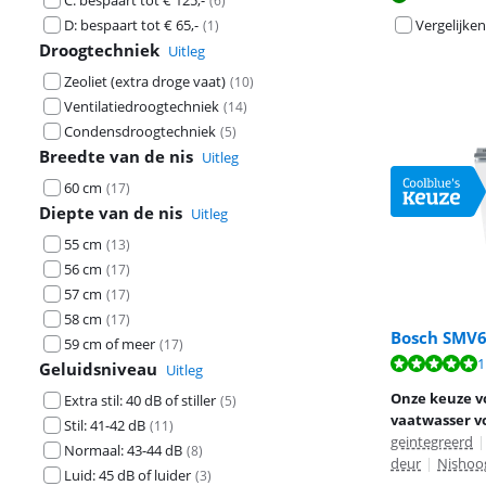
C: bespaart tot € 125,-
(
6
)
D: bespaart tot € 65,-
Vergelijken
(
1
)
Droogtechniek
Uitleg
Zeoliet (extra droge vaat)
(
10
)
Ventilatiedroogtechniek
(
14
)
Condensdroogtechniek
(
5
)
Breedte van de nis
Uitleg
60 cm
(
17
)
Diepte van de nis
Uitleg
55 cm
(
13
)
56 cm
(
17
)
57 cm
(
17
)
58 cm
(
17
)
Bosch SMV
59 cm of meer
(
17
)
Beoordeling is 
1
Geluidsniveau
Beoordeling is 
Beoordeling is 
Uitleg
Onze keuze vo
Extra stil: 40 dB of stiller
(
5
)
vaatwasser vo
Stil: 41-42 dB
(
11
)
geintegreerd
|
Normaal: 43-44 dB
(
8
)
deur
|
Nishoog
Luid: 45 dB of luider
(
3
)