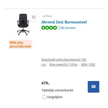
Ahrend Zest Bureaustoel
Beoordeling is 8,3 van de 10, gebaseerd op 96 reviews.
96 reviews
NEN arbo
gecertificeerd
Maximale gebruikerslengte 195
cm
|
Max gewicht 110 kg
|
NEN 1335
479
,-
Tijdelijk uitverkocht
Vergelijken