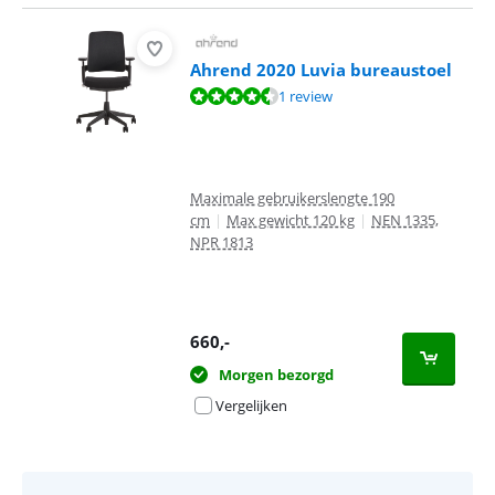
Ahrend 2020 Luvia bureaustoel
Beoordeling is 9,2 van de 10, gebaseerd op 1 review.
1 review
Maximale gebruikerslengte 190
cm
|
Max gewicht 120 kg
|
NEN 1335,
NPR 1813
660
,-
Morgen bezorgd
Vergelijken