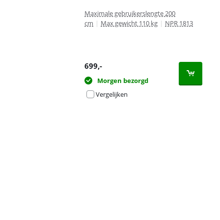
Maximale gebruikerslengte 200
cm
|
Max gewicht 110 kg
|
NPR 1813
699
,-
Morgen bezorgd
Vergelijken
Advertentie