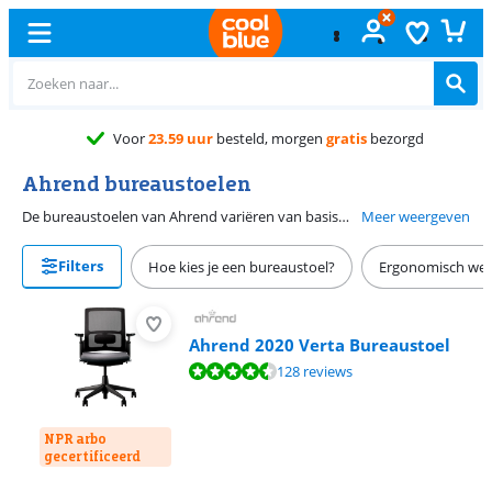
Voor
23.59 uur
besteld, morgen
gratis
bezorgd
Ahrend bureaustoelen
De bureaustoelen van Ahrend variëren van basismodel tot topklasse. Zo is er voor iedereen een geschikte bureaustoel. Zelfs bij het thuis werken is een goede bureaustoel belangrijk. Zit je niet urenlang achter elkaar op een bureaustoel te werken? Dan is het basismodel goed genoeg. Voor meer zituren en zitcomfort is een ergonomische bureaustoel met diverse verstelopties aan te raden. Het belangrijkst is dat je een goede houding aanneemt en hierdoor ergonomisch werkt. Met een betere ergonomie voorkom je lichamelijke klachten. Let dus altijd goed op hoe je zit en kies aan bureaustoel van Ahrend die past bij jouw gebruik.
Meer weergeven
Filters
Hoe kies je een bureaustoel?
Ergonomisch wer
Ahrend 2020 Verta Bureaustoel
Beoordeling is 9,1 van de 10, gebaseerd op 128 reviews.
128 reviews
NPR arbo
gecertificeerd