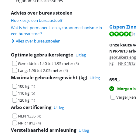
Ergonomische accessoires
Advies over bureaustoelen
Hoe kies je een bureaustoel?
Gispen Zin
Wat is het permanent- en sychroonmechanisme in
een bureaustoel?
Beoordeling is 
1
Beoordeling is 
Alles over bureaustoelen
Onze keuze v
NPR-1813 arbo
Optimale gebruikerslengte
Uitleg
gebruikerslen
kg
|
NPR 1813
Gemiddeld: 1.40 tot 1.95 meter
(
3
)
Lang: 1.96 tot 2.05 meter
(
4
)
Maximale gebruikersgewicht (kg)
Uitleg
699
,-
100 kg
(
1
)
Morgen b
110 kg
(
5
)
Vergelijken
120 kg
(
1
)
Arbo certificering
Uitleg
NEN 1335
(
4
)
NPR 1813
(
4
)
Verstelbaarheid armleuning
Uitleg