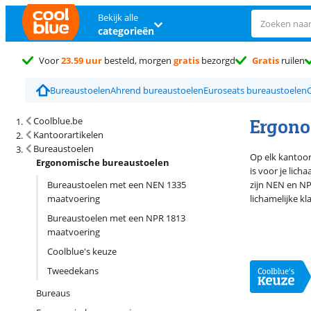
Bekijk alle
categorieën
Voor
23.59 uur
besteld, morgen
gratis
bezorgd
Gratis
ruilen
Bureaustoelen
Ahrend bureaustoelen
Euroseats bureaustoelen
C
Zoekresultaten en sortering
Ergono
Coolblue.be
Kantoorartikelen
Bureaustoelen
Op elk kantoor
Ergonomische bureaustoelen
is voor je lich
Bureaustoelen met een NEN 1335
zijn NEN en NP
maatvoering
lichamelijke kl
Bureaustoelen met een NPR 1813
maatvoering
Coolblue's keuze
Tweedekans
Bureaus