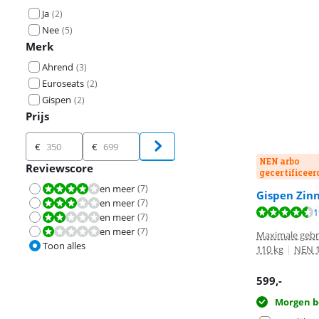
Ja
(
2
)
Nee
(
5
)
Merk
Ahrend
(
3
)
Euroseats
(
2
)
Gispen
(
2
)
Prijs
Prijs
€
€
NEN arbo
Reviewscore
gecertificeer
en meer
(
7
)
Beoordeling is 8,0 van de 10.
Gispen Zinn
en meer
(
7
)
Beoordeling is 6,0 van de 10.
Beoordeling is 
Beoordeling is 
1
en meer
(
7
)
Beoordeling is 4,0 van de 10.
en meer
(
7
)
Beoordeling is 2,0 van de 10.
Maximale gebr
Toon alles
110 kg
|
NEN 
599
,-
Morgen b