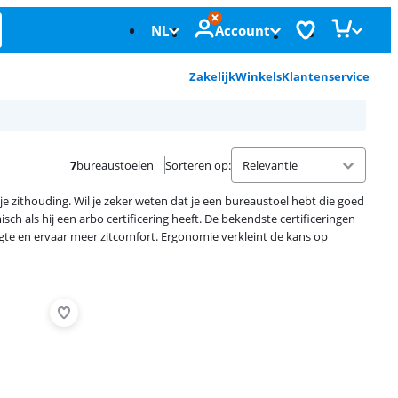
NL
Account
Zakelijk
Winkels
Klantenservice
7
bureaustoelen
Sorteren op
:
je zithouding. Wil je zeker weten dat je een bureaustoel hebt die goed
sch als hij een arbo certificering heeft. De bekendste certificeringen
gte en ervaar meer zitcomfort. Ergonomie verkleint de kans op
Advertentie