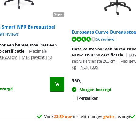
n Smart NPR Bureaustoel
Euroseats Curve Bureaustoe
8,5 van de 10, gebaseerd op 194 reviews.
94 reviews
8,2 van de 10, gebaseerd op 56 reviews.
56 reviews
oor een bureaustoel met een
Onze keuze voor een bureausto
 certificatie
|
Maximale
NEN-1335 arbo certificatie
|
Max
gte 200 cm
|
Max gewicht 110
gebruikerslengte 203 cm
|
Max gew
kg
|
NEN 1335
350
,-
ezorgd
Morgen bezorgd
Vergelijken
Voor
23.59 uur
besteld, morgen
gratis
bezorgd