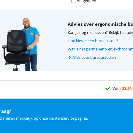
Vergelijken
Advies over ergonomische b
Kan je nog niet kiezen? Bekijk het adv
Hoe kies je een bureaustoel?
Wat is het permanent- en sychroonm
Alles over bureaustoelen
Voor
23.59
raag?
d snel en makkelijk op
onze klantenservice pagina
.