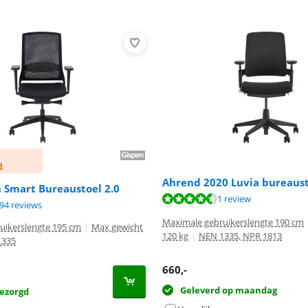
d
Ahrend 2020 Luvia bureaus
 Smart Bureaustoel 2.0
9,2 van de 10, gebaseerd op 1 review.
1 review
8,5 van de 10, gebaseerd op 194 reviews.
94 reviews
Maximale gebruikerslengte 190 cm
uikerslengte 195 cm
|
Max gewicht
120 kg
|
NEN 1335, NPR 1813
1335
660
,-
Geleverd op maandag
ezorgd