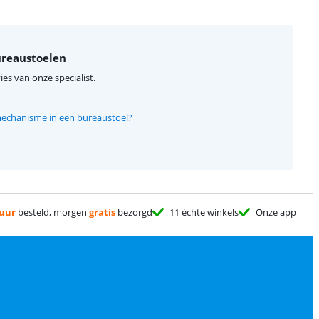
ureaustoelen
ies van onze specialist.
echanisme in een bureaustoel?
 uur
besteld, morgen
gratis
bezorgd
11 échte winkels
Onze app