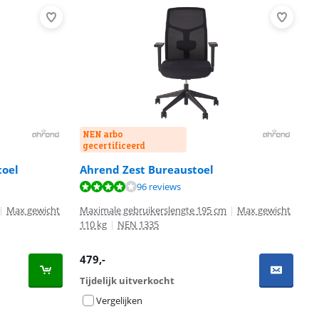
NEN arbo
gecertificeerd
toel
Ahrend Zest Bureaustoel
96 reviews
|
Max gewicht
Maximale gebruikerslengte 195 cm
|
Max gewicht
110 kg
|
NEN 1335
479
,-
Tijdelijk uitverkocht
Vergelijken