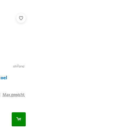
toel
|
Max gewicht