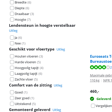
Breedte
(
6
)
Diepte
(
6
)
Draaibaar
(
3
)
Hoogte
(
7
)
Lendensteun in hoogte verstelbaar
Uitleg
Ja
(
6
)
Nee
(
1
)
Geschikt voor vloertype
Uitleg
Euroseats 
Houten vloeren
(
3
)
Bureaustoe
Harde vloeren
(
5
)
Beoordeling is 
Beoordeling is 
Beoordeling is 
2
Hoogpolig tapijt
(
4
)
Laagpolig tapijt
(
6
)
Maximale gebr
Zachte vloer
(
5
)
110 kg
|
NPR 
Comfort van de zitting
Uitleg
460
,-
Goed
(
1
)
Zeer goed
(
1
)
Geleverd
Uitstekend
(
5
)
Vergelijken
Gemonteerd geleverd
Uitleg