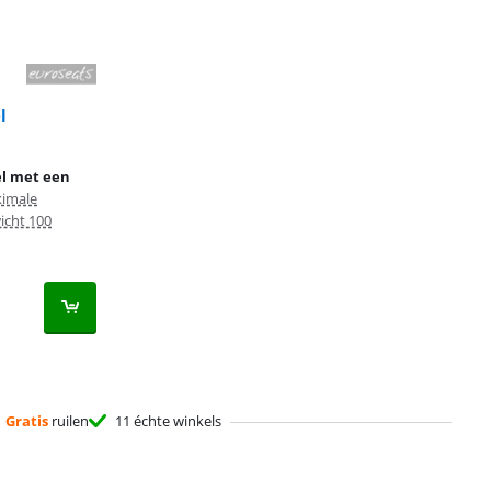
l
el met een
imale
icht 100
Gratis
ruilen
11 échte winkels