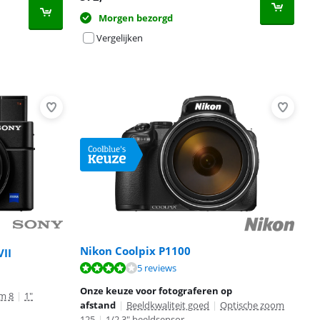
Morgen bezorgd
Vergelijken
Nikon Coolpix P1100
II
5 reviews
Onze keuze voor fotograferen op
m 8
|
1"
afstand
|
Beeldkwaliteit goed
|
Optische zoom
125
|
1/2.3" beeldsensor