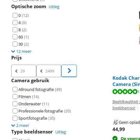
Optische zoom
Uitleg
0
(
12
)
4
(
6
)
8
(
2
)
60
(
1
)
30
(
2
)
12 meer
Prijs
Prijs
€
€
Kodak Char
Camera gebruik
Camera (Sin
Beoordeling is 
Allround fotografie
(
49
)
Beoordeling is
1
Beoordeling is 
Filmen
(
14
)
Beeldkwaliteit
Onderwater
(
11
)
beeldsensor
|
Professionele fotografie
(
20
)
Sportfotografie
(
35
)
Geen oplad
2 meer
44,99
Type beeldsensor
Uitleg
Op voorr