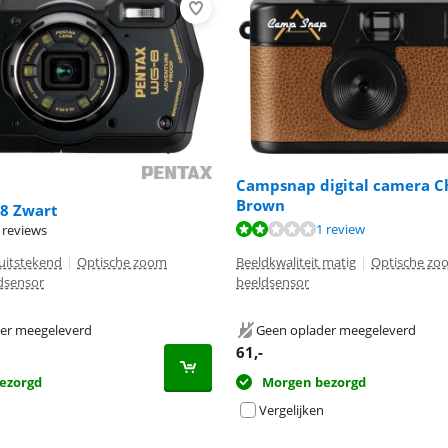
Campsnap digital camera C
Brown
8 Zwart
3,5 van de 10, gebaseerd op 1 review.
1 review
 reviews
9,2 van de 10, gebaseerd op 15 reviews.
Beeldkwaliteit matig
|
Optische zo
 uitstekend
|
Optische zoom
beeldsensor
ldsensor
Geen oplader meegeleverd
er meegeleverd
61
,-
Morgen bezorgd
ezorgd
Vergelijken