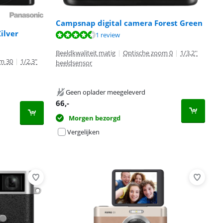
Campsnap digital camera Forest Green
ilver
1 review
Beeldkwaliteit matig
|
Optische zoom 0
|
1/3,2''
m 30
|
1/2.3"
beeldsensor
Geen oplader meegeleverd
66
,-
Morgen bezorgd
Vergelijken