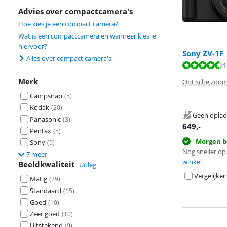
Advies over compactcamera's
Hoe kies je een compact camera?
Wat is een compactcamera en wanneer kies je
hiervoor?
Sony ZV-1F
Alles over compact camera's
Beoordeling is 
1
Beoordeling is 
Merk
Optische zoom
Campsnap
(
5
)
Kodak
(
20
)
Geen oplad
Panasonic
(
3
)
649
,-
Pentax
(
5
)
Morgen b
Sony
(
9
)
Nog sneller op 
7 meer
winkel
Beeldkwaliteit
Uitleg
Vergelijken
Matig
(
29
)
Standaard
(
15
)
Goed
(
10
)
Zeer goed
(
10
)
Uitstekend
(
9
)