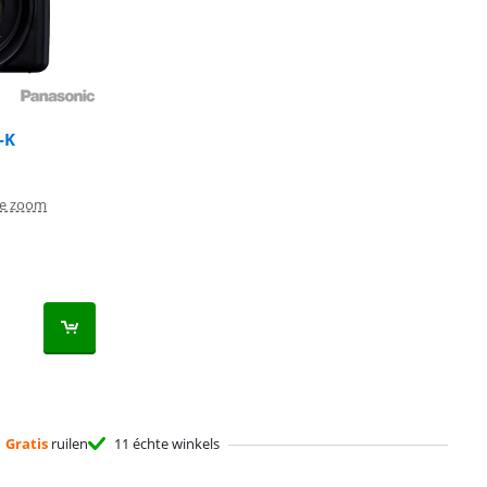
-K
he zoom
Gratis
ruilen
11 échte winkels