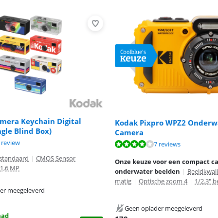
mera Keychain Digital
Kodak Pixpro WPZ2 Onderw
gle Blind Box)
Camera
8,8 van de 10, gebaseerd op 6 reviews.
 10 van de 10, gebaseerd op 1 review.
 review
8,0 van de 10, gebaseerd op 7 reviews.
7 reviews
 standaard
|
CMOS Sensor
Onze keuze voor een compact c
1,6 MP
onderwater beelden
|
Beeldkwali
matig
|
Optische zoom 4
|
1/2.3" 
er meegeleverd
Geen oplader meegeleverd
aad