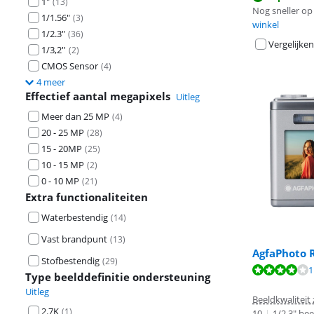
1"
(
13
)
Nog sneller op 
1/1.56"
(
3
)
winkel
1/2.3"
(
36
)
Vergelijken
1/3,2''
(
2
)
CMOS Sensor
(
4
)
4 meer
Effectief aantal megapixels
Uitleg
Meer dan 25 MP
(
4
)
20 - 25 MP
(
28
)
15 - 20MP
(
25
)
10 - 15 MP
(
2
)
0 - 10 MP
(
21
)
Extra functionaliteiten
Waterbestendig
(
14
)
Vast brandpunt
(
13
)
AgfaPhoto R
Stofbestendig
(
29
)
Beoordeling is 
Beoordeling is 
Beoordeling is 
1
Type beelddefinitie ondersteuning
Uitleg
Beeldkwaliteit
2.7K
(
1
)
10
|
1/2.3" be