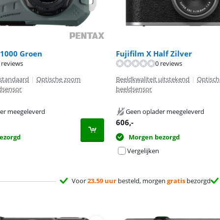
1000 Groen
Fujifilm X Half Zilver
 reviews
0 reviews
 standaard
|
Optische zoom
Beeldkwaliteit uitstekend
|
Optisch
ldsensor
beeldsensor
er meegeleverd
Geen oplader meegeleverd
606
,-
ezorgd
Morgen bezorgd
Vergelijken
Voor
23.59 uur
besteld, morgen
gratis
bezorgd