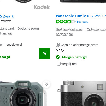
Panasonic Lumix DC-TZ99E Z
5 Zwart
8,5 van de 10, gebaseerd op 1 review.
 reviews
8,0 van de 10, gebaseerd op 4 reviews.
4 reviews
 standaard
|
Optische zoom
Beeldkwaliteit goed
|
Optische zoo
eldsensor
beeldsensor
er meegeleverd
Geen oplader meegeleverd
577
,-
ezorgd
Morgen bezorgd
Vergelijken