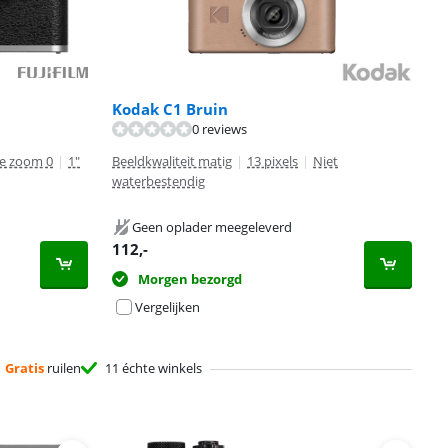
Kodak C1 Bruin
0 reviews
e zoom 0
|
1"
Beeldkwaliteit matig
|
13 pixels
|
Niet
waterbestendig
Geen oplader meegeleverd
112
,-
Morgen bezorgd
Vergelijken
Gratis
ruilen
11 échte winkels