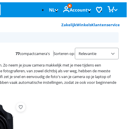
NL
Account
Zakelijk
Winkels
Klantenservice
77
compactcamera's
Sorteren op
:
m. Zo neem je jouw camera makkelijk met je mee tijdens een
e fotograferen, van zowel dichtbij als ver weg, hebben de meeste
zet je snel en eenvoudig de foto's van je camera op je laptop of
hebben vaak automatische instellingen, zodat ze ook voor beginnende
Advertentie