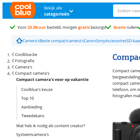
Bekijk alle
categorieën
Voor
23.59 uur
besteld, morgen
gratis
bezorgd
Gratis
ruilen
Camera's
Beste compactcamera's
Canon
Sony
Accessoires
SD kaa
Zoekresultaten en sortering
Compac
Coolblue.be
Fotografie
Camera's
Compact camera
Compact camera's
bergwandeling 
Compact camera's voor op vakantie
compact camera
Coolblue's keuze
telefoon, om z
fotografen makk
Top 10
Aanbieding
Tweedekans
Wat heb ik nodig als content creator?
Systeemcamera's