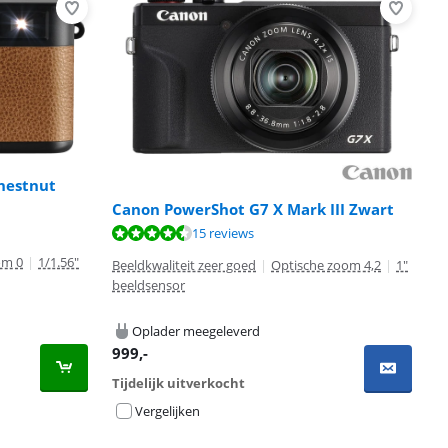
hestnut
Canon PowerShot G7 X Mark III Zwart
15 reviews
om 0
|
1/1.56"
Beeldkwaliteit zeer goed
|
Optische zoom 4,2
|
1"
beeldsensor
Oplader meegeleverd
999
,-
Tijdelijk uitverkocht
Vergelijken