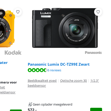
ater
Panasonic Lumix DC-TZ99E Zwart
6 reviews
Beeldkwaliteit goed
|
Optische zoom 30
|
1/2.3"
amera voor
beeldsensor
teit
beeldsensor
Geen oplader meegeleverd
572
,-