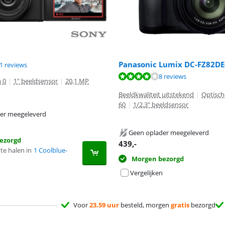
Panasonic Lumix DC-FZ82DE
8,9 van de 10, gebaseerd op 11 reviews.
1 reviews
7,6 van de 10, gebaseerd op 8 reviews.
8 reviews
 0
|
1" beeldsensor
|
20,1 MP
Beeldkwaliteit uitstekend
|
Optisc
60
|
1/2.3" beeldsensor
er meegeleverd
Geen oplader meegeleverd
ezorgd
439
,-
te halen in
1 Coolblue-
Morgen bezorgd
Vergelijken
Voor
23.59 uur
besteld, morgen
gratis
bezorgd