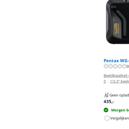
Pentax WG-
Beoordeling is 
0
Beoordeling is 
Beeldkwaliteit
5
|
1/2.3" bee
Geen oplad
435
,-
Morgen b
Vergelijken