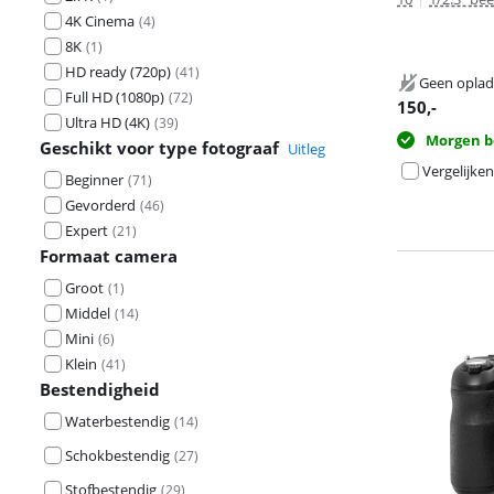
4K Cinema
(
4
)
8K
(
1
)
HD ready (720p)
(
41
)
Geen oplad
Full HD (1080p)
(
72
)
150
,-
Ultra HD (4K)
(
39
)
Morgen b
Geschikt voor type fotograaf
Uitleg
Vergelijken
Beginner
(
71
)
Gevorderd
(
46
)
Expert
(
21
)
Formaat camera
Groot
(
1
)
Middel
(
14
)
Mini
(
6
)
Klein
(
41
)
Bestendigheid
Waterbestendig
(
14
)
Schokbestendig
(
27
)
Stofbestendig
(
29
)