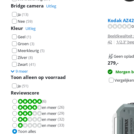
Bridge camera
Uitleg
Ja
(
13
)
Kodak AZ42
Beoordeling is 
Nee
(
59
)
0
Beoordeling is 
Kleur
Uitleg
Beeldkwaliteit
Geel
(
1
)
42
|
1/2.3" be
Groen
(
3
)
Meerkleurig
(
5
)
Geen oplad
Zilver
(
8
)
279
,-
Zwart
(
41
)
9 meer
Morgen b
Toon alleen op voorraad
Vergelijken
Ja
(
51
)
Reviewscore
(
6
)
Beoordeling is 10 van de 10.
en meer
(
26
)
Beoordeling is 8,0 van de 10.
en meer
(
29
)
Beoordeling is 6,0 van de 10.
en meer
(
32
)
Beoordeling is 4,0 van de 10.
en meer
(
33
)
Beoordeling is 2,0 van de 10.
Toon alles