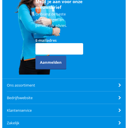
Meld je aan voor onze
nieuwsbrief
Ontvang de beste
aanbiedingen en
persoonlijk advies.
E-mailadres
Aanmelden
Ons assortiment
Bedrijfswebsite
Klantenservice
Zakelijk