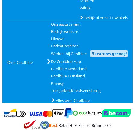
Schoten
Wilrijk
Bekijk al onze 11 winkels
Ons assortiment
Bedrijfswebsite
Nieuws
Cadeaubonnen
Werken bij Coolblue
Vacatures genoeg!
De Coolblue-App
Over Coolblue
Coolblue Nederland
Coolblue Duitsland
Privacy
Toegankelijkheidsverklaring
Alles over Coolblue
Betalen met MasterCard en Visa via ClickToPay
Betalen met Ecocheques
Betalen met Bancontact
Betalen met ApplePay
Webshop Trustmar
Betalen met PayPal
Best
Retail Hi-Fi Electro Brand 2024
Trustprofile van Coolblue
Verzending en bezorging met bPost