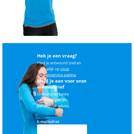
Heb je een vraag?
Vind je antwoord snel en
makkelijk op
onze
klantenservice pagina
.
Meld je aan voor onze
nieuwsbrief
Ontvang de beste
aanbiedingen en
persoonlijk advies.
E-mailadres