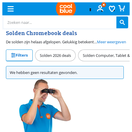
Solden Chromebook deals
De solden zijn helaas afgelopen. Gelukkig betekent dat wel dat we dichter bij de volgende solden zijn. Ook buiten de standaard actieperiodes hebben we de beste Chromebook deals voor jou. Zo vind je altijd een Chromebook die bij jouw wensen past.
Meer weergeven
Filters
Solden 2026 deals
Solden Computer, Tablet & A
We hebben geen resultaten gevonden.