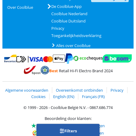
De Coolblue-App
Over Coolblue
Coolblue Nederland
Coolblue Duitsland
Privacy
Toegankelijkheidsverklaring
Alles over Coolblue
Betalen met MasterCard en Visa via ClickToPay
Betalen met Ecocheques
Betalen met Bancontact
Betalen met ApplePay
Webshop Trustmar
Betalen met PayPal
Best
Retail Hi-Fi Electro Brand 2024
Trustprofile van Coolblue
Verzending en bezorging met bPost
Algemene voorwaarden
Overeenkomst ontbinden
Privacy
Cookies
English (EN)
Français (FR)
© 1999 - 2026 - Coolblue België N.V. - 0867.686.774
Beoordeling door klanten:
Trustpilot 4/5
-
75.112 beoordelingen
Filters
Kiyoh 9.1/10
-
68.700 beoordelingen