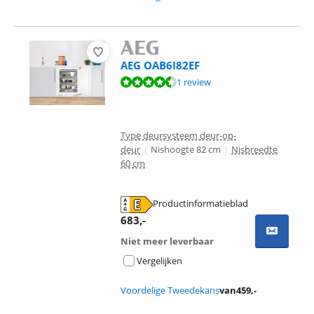
AEG OAB6I82EF
Beoordeling is 8,5 van de 10, gebaseerd op 1 review.
1 review
Type deursysteem deur-op-
deur
|
Nishoogte 82 cm
|
Nisbreedte
60 cm
Productinformatieblad
opent in nieuw tabblad
683
,-
Niet meer leverbaar
Vergelijken
Voordelige Tweedekans
van
459
,-