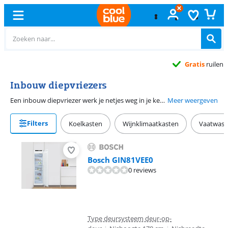
Gratis
ruilen
Inbouw diepvriezers
Een inbouw diepvriezer werk je netjes weg in je keuken. Let bij het kopen van een inbouwdiepvriezer op de nismaten, zodat je zeker weet dat de inbouw vriezer in je keuken past. Het is ook belangrijk dat je kijkt naar welk scharniersysteem je thuis hebt. Kies hetzelfde systeem bij je nieuwe aankoop. Een tafelmodel diepvriezer heeft relatief weinig vriesinhoud. Wil je meer diepvriesproducten bewaren, kies dan voor een inbouw diepvrieskast.
Meer weergeven
Filters
Koelkasten
Wijnklimaatkasten
Vaatwass
Bosch GIN81VEE0
0 reviews
Type deursysteem deur-op-