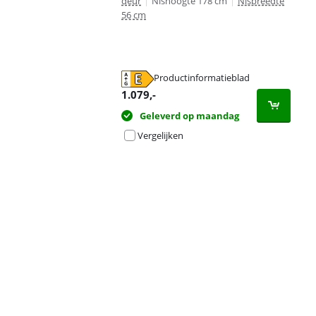
deur
|
Nishoogte 178 cm
|
Nisbreedte
56 cm
Productinformatieblad
opent in nieuw tabblad
1.079
,-
Geleverd op maandag
Vergelijken
Advertentie