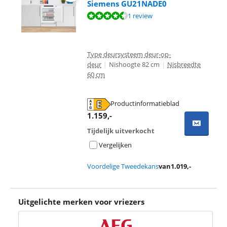
Siemens GU21NADE0
Beoordeling is 8,5 van de 10, gebaseerd op 1 review.
1 review
Type deursysteem deur-op-
deur
|
Nishoogte 82 cm
|
Nisbreedte
60 cm
Productinformatieblad
opent in nieuw tabblad
1.159
,-
Tijdelijk uitverkocht
Vergelijken
Voordelige Tweedekans
van
1.019
,-
Uitgelichte merken voor vriezers