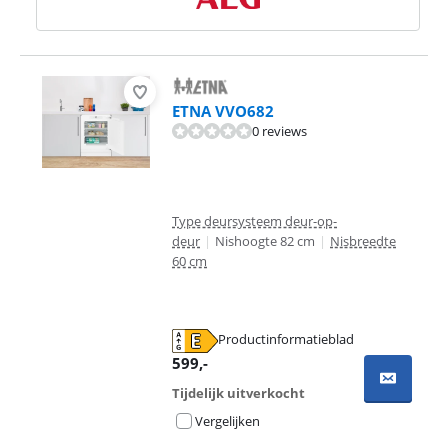
ETNA VVO682
0 reviews
Type deursysteem deur-op-
deur
|
Nishoogte 82 cm
|
Nisbreedte
60 cm
Productinformatieblad
opent in nieuw tabblad
599
,-
Tijdelijk uitverkocht
Vergelijken