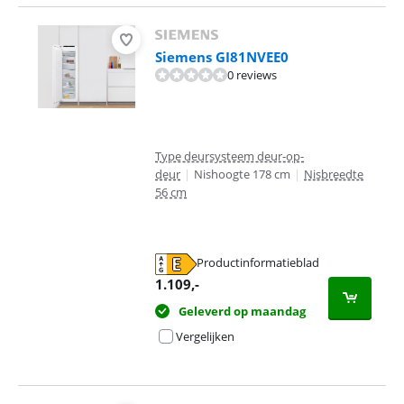
Siemens GI81NVEE0
0 reviews
Type deursysteem deur-op-
deur
|
Nishoogte 178 cm
|
Nisbreedte
56 cm
Productinformatieblad
opent in nieuw tabblad
1.109
,-
Geleverd op maandag
Vergelijken