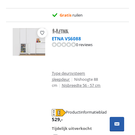
Gratis
ruilen
ETNA VS6088
0 reviews
Type deursysteem
sleepdeur
|
Nishoogte 88
cm
|
Nisbreedte 56 - 57 cm
Productinformatieblad
opent in nieuw tabblad
529
,-
Tijdelijk uitverkocht