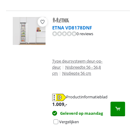
ETNA VD8178DNF
0 reviews
Type deursysteem deur-op-
deur
|
Nisbreedte 56 - 56,8
cm
|
Nisdiepte 56 cm
Productinformatieblad
opent in nieuw tabblad
1.009
,-
Geleverd op maandag
Vergelijken