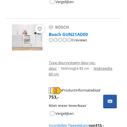
Vergelijken
Bosch GUN21ADE0
0 reviews
Type deursysteem deur-op-
deur
|
Nishoogte 82 cm
|
Nisbreedte
60 cm
Productinformatieblad
opent in nieuw tabblad
753
,-
Niet meer leverbaar
Vergelijken
Voordelige Tweedekans
van
513
,-