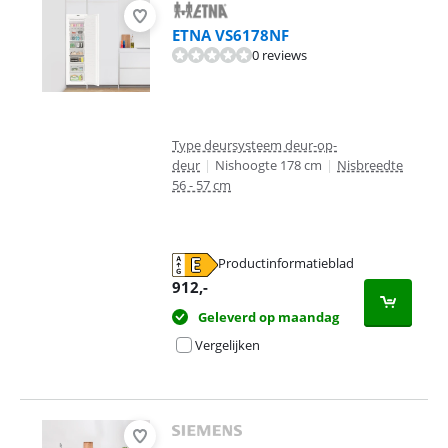
ETNA VS6178NF
0 reviews
Type deursysteem deur-op-
deur
|
Nishoogte 178 cm
|
Nisbreedte
56 - 57 cm
Productinformatieblad
opent in nieuw tabblad
912
,-
Geleverd op maandag
Vergelijken