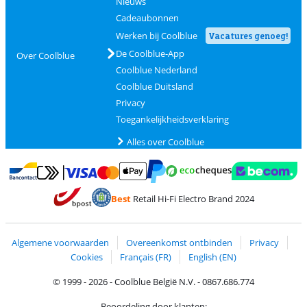
Nieuws
Cadeaubonnen
Werken bij Coolblue
Vacatures genoeg!
De Coolblue-App
Over Coolblue
Coolblue Nederland
Coolblue Duitsland
Privacy
Toegankelijkheidsverklaring
Alles over Coolblue
Betalen met MasterCard en Visa via ClickToPay
Betalen met Ecocheques
Betalen met Bancontact
Betalen met ApplePay
Webshop Trustmar
Betalen met PayPal
Best
Retail Hi-Fi Electro Brand 2024
Trustprofile van Coolblue
Verzending en bezorging met bPost
Algemene voorwaarden
Overeenkomst ontbinden
Privacy
Cookies
Français (FR)
English (EN)
© 1999 - 2026 - Coolblue België N.V. - 0867.686.774
Beoordeling door klanten: