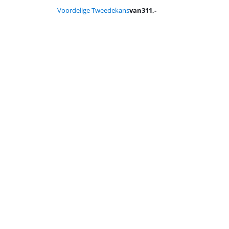
Voordelige Tweedekans
van
311
,-