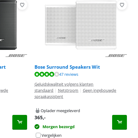
art
Bose Surround Speakers Wit
47 reviews
Geluidskwaliteit volgens klanten
uwde
standaard
|
Netstroom
|
Geen ingebouwde
spraakassistent
Oplader meegeleverd
365
,-
Morgen bezorgd
Vergelijken