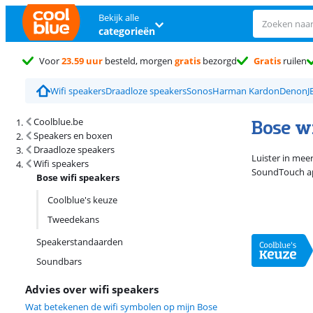
Bekijk alle
categorieën
Voor
23.59 uur
besteld, morgen
gratis
bezorgd
Gratis
ruilen
Wifi speakers
Draadloze speakers
Sonos
Harman Kardon
Denon
J
Zoekresultaten en sortering
Bose w
Coolblue.be
Speakers en boxen
Draadloze speakers
Luister in mee
Wifi speakers
SoundTouch app
Bose wifi speakers
Coolblue's keuze
Tweedekans
Speakerstandaarden
Soundbars
Advies over wifi speakers
Wat betekenen de wifi symbolen op mijn Bose