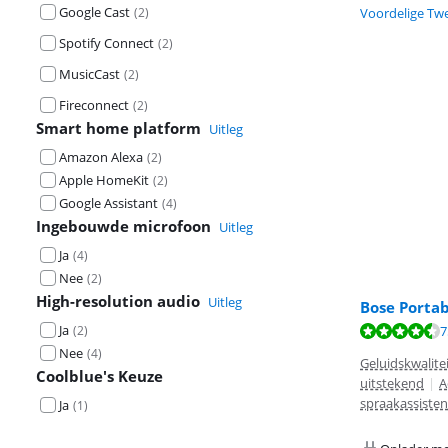
Google Cast
(
2
)
Voordelige Tw
Spotify Connect
(
2
)
MusicCast
(
2
)
Fireconnect
(
2
)
Smart home platform
Uitleg
Amazon Alexa
(
2
)
Apple HomeKit
(
2
)
Google Assistant
(
4
)
Ingebouwde microfoon
Uitleg
Ja
(
4
)
Nee
(
2
)
High-resolution audio
Uitleg
Bose Porta
Ja
Beoordeling is 
(
2
)
7
Nee
(
4
)
Geluidskwalite
Coolblue's Keuze
uitstekend
|
A
spraakassisten
Ja
(
1
)