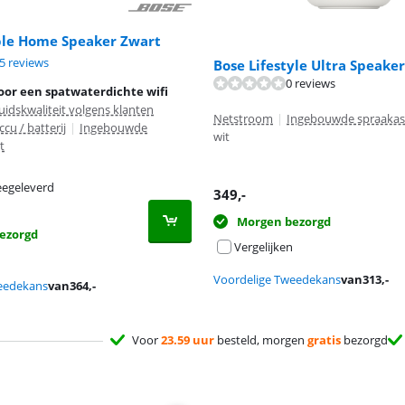
ble Home Speaker Zwart
8,7 van de 10, gebaseerd op 75 reviews.
5 reviews
Bose Lifestyle Ultra Speake
0 reviews
oor een spatwaterdichte wifi
uidskwaliteit volgens klanten
Netstroom
|
Ingebouwde spraakas
ccu / batterij
|
Ingebouwde
wit
t
egeleverd
349
,-
Morgen bezorgd
ezorgd
Vergelijken
Voordelige Tweedekans
van
313
,-
eedekans
van
364
,-
Voor
23.59 uur
besteld, morgen
gratis
bezorgd