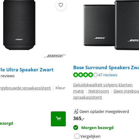
Bose Surround Speakers Zw
yle Ultra Speaker Zwart
8,4 van de 10, gebaseerd op 47 reviews.
8,4 van de 10, gebaseerd op 47 reviews.
47 reviews
 reviews
Geluidskwaliteit volgens klanten
ngebouwde spraakassistent
|
Kleur
matig
|
Netstroom
|
Geen ingebo
spraakassistent
Geen oplader meegeleverd
365
,-
ezorgd
Morgen bezorgd
Vergelijken