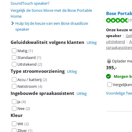
SoundTouch speaker?
Vergelijk de Sonos Move met de Bose Portable
Bose Porta
Home
Beoordeling is 
7
Hulp bij de keuze van een Bose draadloze
speaker
Onze keuze v
speaker
|
Gel
uitstekend
|
A
Geluidskwaliteit volgens klanten
Uitleg
spraakassisten
Matig
(
1
)
Standaard
(
1
)
Oplader me
Uitstekend
(
2
)
395
,-
Type stroomvoorziening
Uitleg
Morgen b
Accu / batterij
(
2
)
Vergelijken
Netstroom
(
4
)
Ingebouwde spraakassistent
Voordelige Tw
Uitleg
Ja
(
4
)
Nee
(
2
)
Kleur
Wit
(
2
)
Zilver
(
1
)