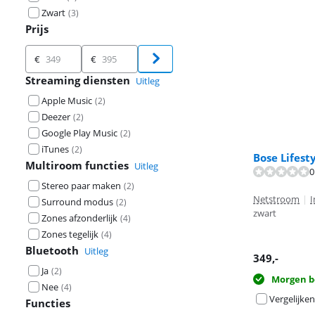
Zwart
(
3
)
Prijs
Prijs
€
€
Streaming diensten
Uitleg
Apple Music
(
2
)
Deezer
(
2
)
Google Play Music
(
2
)
iTunes
(
2
)
Bose Lifest
Multiroom functies
Uitleg
Beoordeling is 
Beoordeling is 
0
Stereo paar maken
(
2
)
Netstroom
|
I
Surround modus
(
2
)
zwart
Zones afzonderlijk
(
4
)
Zones tegelijk
(
4
)
Bluetooth
Uitleg
349
,-
Ja
(
2
)
Morgen b
Nee
(
4
)
Vergelijken
Functies