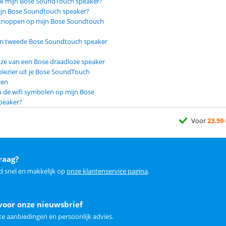
 ik mijn Bose SoundTouch speaker?
mijn Bose Soundtouch speaker?
e knoppen op mijn Bose Soundtouch
en tweede Bose Soundtouch speaker
uze van een Bose draadloze speaker
lezier uit je Bose SoundTouch
len
 de wifi symbolen op mijn Bose
peaker?
Voor
23.59
raag?
d snel en makkelijk op
onze klantenservice pagina
.
voor onze nieuwsbrief
e aanbiedingen en persoonlijk advies.