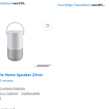
eedekans
van
315
,-
Voordelige Tweedekans
van
301
,-
ble Home Speaker Zilver
8,7 van de 10, gebaseerd op 75 reviews.
5 reviews
it volgens klanten
ccu / batterij
|
Ingebouwde
t