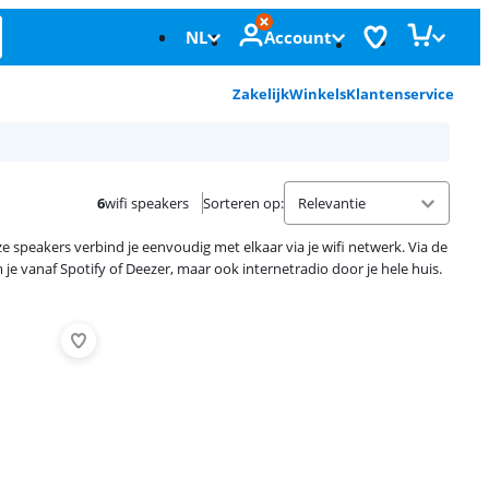
NL
Account
Zakelijk
Winkels
Klantenservice
6
wifi speakers
Sorteren op
:
e speakers verbind je eenvoudig met elkaar via je wifi netwerk. Via de
e vanaf Spotify of Deezer, maar ook internetradio door je hele huis.
Advertentie