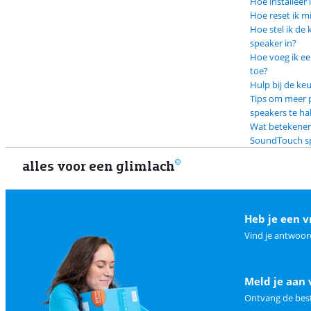
Hoe installeer
Hoe reset ik 
Hoe stel ik d
speaker in?
Hoe voeg ik e
toe?
Hulp bij de ke
Tips om meer p
speakers te ha
Wat betekenen
SoundTouch s
alles voor een glimlach
Heb je een v
Vind je antwoor
Meld je aan 
Ontvang de best