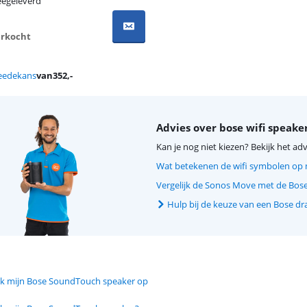
egeleverd
verkocht
eedekans
van
352
,-
Advies over bose wifi speake
Kan je nog niet kiezen? Bekijk het adv
Wat betekenen de wifi symbolen op
Vergelijk de Sonos Move met de Bos
Hulp bij de keuze van een Bose dr
 ik mijn Bose SoundTouch speaker op