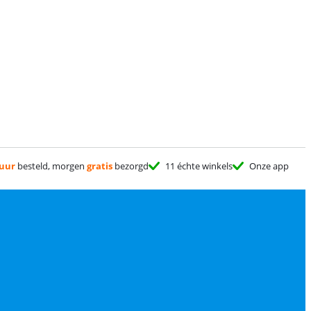
 uur
besteld, morgen
gratis
bezorgd
11 échte winkels
Onze app