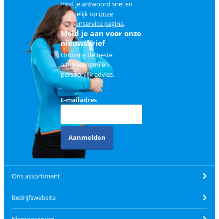
Vind je antwoord snel en
makkelijk op
onze
klantenservice pagina
.
Meld je aan voor onze
nieuwsbrief
Ontvang de beste
aanbiedingen en
persoonlijk advies.
E-mailadres
Aanmelden
Ons assortiment
Bedrijfswebsite