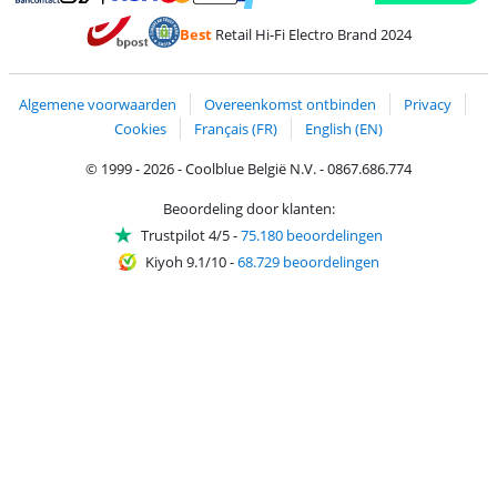
Betalen met MasterCard en Visa via ClickToPay
Betalen met Ecocheques
Betalen met Bancontact
Betalen met ApplePay
Webshop Trustmar
Betalen met PayPal
Best
Retail Hi-Fi Electro Brand 2024
Trustprofile van Coolblue
Verzending en bezorging met bPost
Algemene voorwaarden
Overeenkomst ontbinden
Privacy
Cookies
Français (FR)
English (EN)
© 1999 - 2026 - Coolblue België N.V. - 0867.686.774
Beoordeling door klanten:
Trustpilot 4/5
-
75.180 beoordelingen
Kiyoh 9.1/10
-
68.729 beoordelingen