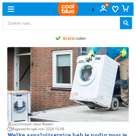
Gratis
ruilen
Geschreven door Rowan
Bijgewerkt op
6 mei 2026
·
10.06
Welke aansluitservice heb je nodig voor je