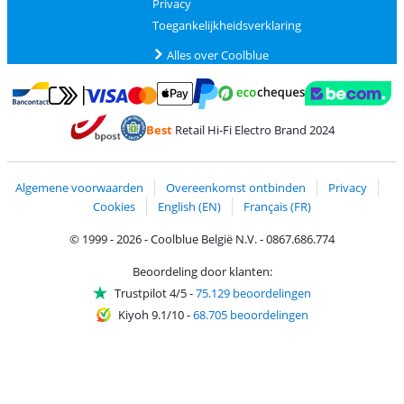
Privacy
Toegankelijkheidsverklaring
Alles over Coolblue
Betalen met MasterCard en Visa via ClickToPay
Betalen met Ecocheques
Betalen met Bancontact
Betalen met ApplePay
Webshop Trustmar
Betalen met PayPal
Best
Retail Hi-Fi Electro Brand 2024
Trustprofile van Coolblue
Verzending en bezorging met bPost
Algemene voorwaarden
Overeenkomst ontbinden
Privacy
Cookies
English (EN)
Français (FR)
© 1999 - 2026 - Coolblue België N.V. - 0867.686.774
Beoordeling door klanten:
Trustpilot 4/5
-
75.129 beoordelingen
Kiyoh 9.1/10
-
68.705 beoordelingen