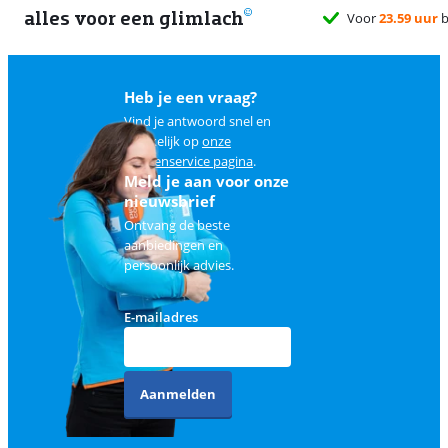
alles voor een glimlach
Voor
23.59 uur
b
Heb je een vraag?
Vind je antwoord snel en
makkelijk op
onze
klantenservice pagina
.
Meld je aan voor onze
nieuwsbrief
Ontvang de beste
aanbiedingen en
persoonlijk advies.
E-mailadres
Aanmelden