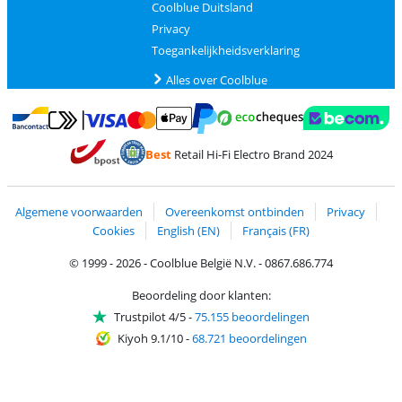
Coolblue Duitsland
Privacy
Toegankelijkheidsverklaring
Alles over Coolblue
Betalen met MasterCard en Visa via ClickToPay
Betalen met Ecocheques
Betalen met Bancontact
Betalen met ApplePay
Webshop Trustmar
Betalen met PayPal
Best
Retail Hi-Fi Electro Brand 2024
Trustprofile van Coolblue
Verzending en bezorging met bPost
Algemene voorwaarden
Overeenkomst ontbinden
Privacy
Cookies
English (EN)
Français (FR)
© 1999 - 2026 - Coolblue België N.V. - 0867.686.774
Beoordeling door klanten:
Trustpilot 4/5
-
75.155 beoordelingen
Kiyoh 9.1/10
-
68.721 beoordelingen