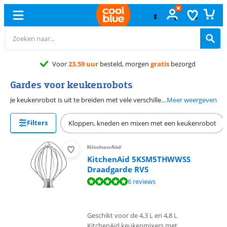
Voor
23.59 uur
besteld, morgen
gratis
bezorgd
Gardes voor keukenrobots
Je keukenrobot is uit te breiden met vele verschillende accessoires. Eén van die keukenrobot accessoires is de garde, ook wel draadgarde genoemd. Je gebruikt de garde voor het maken van bijvoorbeeld meringue, botercrème of slagroom. Let bij de aanschaf van een garde wel op of hij geschikt is voor jouw model keukenrobot.
Meer weergeven
Filters
Kloppen, kneden en mixen met een keukenrobot
KitchenAid 5KSM5THWWSS
Draadgarde RVS
Beoordeling is 10 van de 10, gebaseerd op 6 reviews.
6 reviews
Geschikt voor de 4,3 L en 4,8 L
KitchenAid keukenmixers met