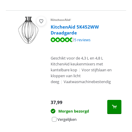
KitchenAid 5K452WW
Draadgarde
Beoordeling is 9,0 van de 10, gebaseerd op 5 reviews.
5 reviews
Geschikt voor de 4,3 L en 4,8 L
KitchenAid keukenmixers met
kantelbare kop
|
Voor stijfslaan en
kloppen van licht
deeg
|
Vaatwasmachinebestendig
37,99
Morgen bezorgd
Vergelijken