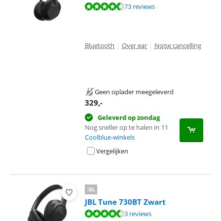
Beoordeling is 8,6 van de 10, gebaseerd op 73 reviews.
73 reviews
Bluetooth
|
Over ear
|
Noise cancelling
Geen oplader meegeleverd
329
,-
Geleverd op zondag
Nog sneller op te halen in
11
Coolblue-winkels
Vergelijken
JBL Tune 730BT Zwart
Beoordeling is 8,9 van de 10, gebaseerd op 3 reviews.
3 reviews