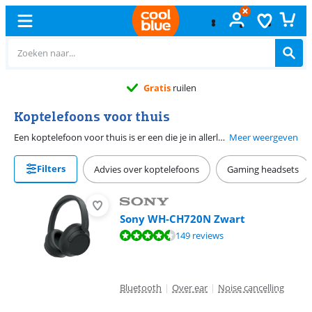
Gratis
ruilen
Koptelefoons voor thuis
Een koptelefoon voor thuis is er een die je in allerlei situaties kan gebruiken. Deze koptelefoons zijn het goedkoopst, maar hoe meer specificaties je kiest hoe duurder de koptelefoon wordt.
Meer weergeven
Filters
Advies over koptelefoons
Gaming headsets
Sony WH-CH720N Zwart
Beoordeling is 8,5 van de 10, gebaseerd op 149 reviews.
149 reviews
Bluetooth
|
Over ear
|
Noise cancelling