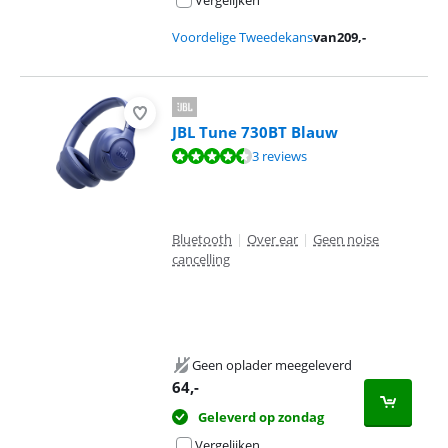
Voordelige Tweedekans
van
209
,-
JBL Tune 730BT Blauw
Beoordeling is 8,9 van de 10, gebaseerd op 3 reviews.
3 reviews
Bluetooth
|
Over ear
|
Geen noise
cancelling
Geen oplader meegeleverd
64
,-
Geleverd op zondag
Vergelijken