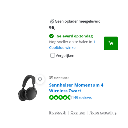
Geen oplader meegeleverd
96
,-
Geleverd op zondag
Nog sneller op te halen in
1
Coolblue-winkel
Vergelijken
Sennheiser Momentum 4
Wireless Zwart
Beoordeling is 8,8 van de 10, gebaseerd op 149 reviews.
149 reviews
Bluetooth
|
Over ear
|
Noise cancelling