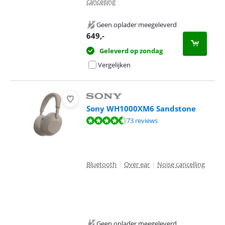
cancelling
Geen oplader meegeleverd
649
,-
Geleverd op zondag
Vergelijken
Sony WH1000XM6 Sandstone
Beoordeling is 8,6 van de 10, gebaseerd op 73 reviews.
73 reviews
Bluetooth
|
Over ear
|
Noise cancelling
Geen oplader meegeleverd