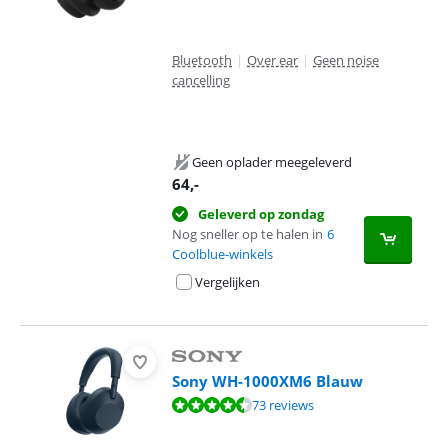
Bluetooth
|
Over ear
|
Geen noise
cancelling
Geen oplader meegeleverd
64
,-
Geleverd op zondag
Nog sneller op te halen in
6
Coolblue-winkels
Vergelijken
Sony WH-1000XM6 Blauw
Beoordeling is 8,6 van de 10, gebaseerd op 73 reviews.
73 reviews