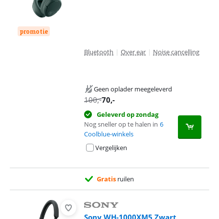
promotie
Bluetooth
|
Over ear
|
Noise cancelling
Geen oplader meegeleverd
100
,-
70
,-
Geleverd op zondag
Nog sneller op te halen in
6
Coolblue-winkels
Vergelijken
Gratis
ruilen
Sony WH-1000XM5 Zwart