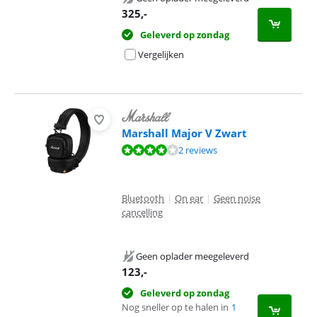
325
,-
Geleverd op zondag
Vergelijken
Marshall Major V Zwart
Beoordeling is 8,0 van de 10, gebaseerd op 2 reviews.
2 reviews
Bluetooth
|
On ear
|
Geen noise
cancelling
Geen oplader meegeleverd
123
,-
Geleverd op zondag
Nog sneller op te halen in
1