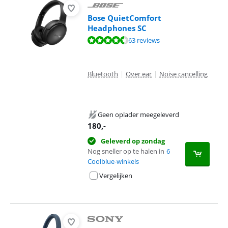
Bose QuietComfort
Headphones SC
Beoordeling is 8,7 van de 10, gebaseerd op 63 reviews.
63 reviews
Bluetooth
|
Over ear
|
Noise cancelling
Geen oplader meegeleverd
180
,-
Geleverd op zondag
Nog sneller op te halen in
6
Coolblue-winkels
Vergelijken