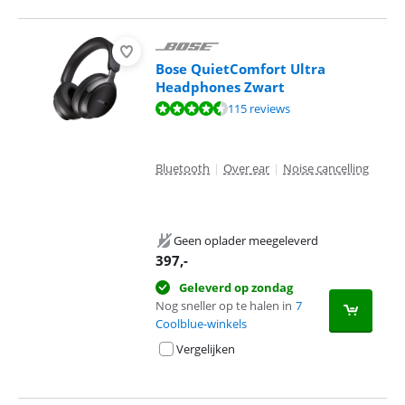
Bose QuietComfort Ultra
Headphones Zwart
Beoordeling is 8,5 van de 10, gebaseerd op 115 reviews.
115 reviews
Bluetooth
|
Over ear
|
Noise cancelling
Geen oplader meegeleverd
397
,-
Geleverd op zondag
Nog sneller op te halen in
7
Coolblue-winkels
Vergelijken