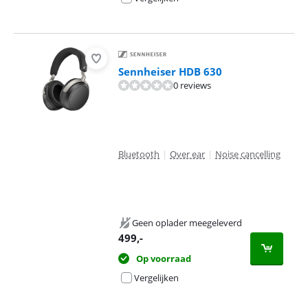
Sennheiser HDB 630
0 reviews
Bluetooth
|
Over ear
|
Noise cancelling
Geen oplader meegeleverd
499
,-
Op voorraad
Vergelijken