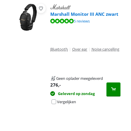
Marshall Monitor III ANC zwart
Beoordeling is 9,8 van de 10, gebaseerd op 5 reviews.
5 reviews
Bluetooth
|
Over ear
|
Noise cancelling
Geen oplader meegeleverd
276
,-
Geleverd op zondag
Vergelijken
Advertentie