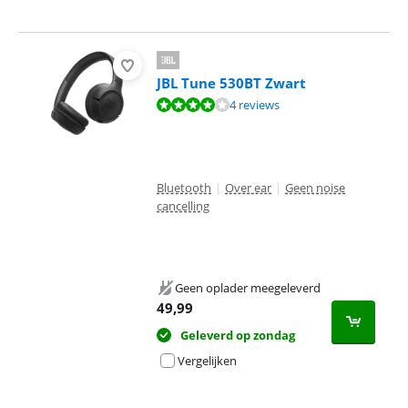
JBL Tune 530BT Zwart
Beoordeling is 8,3 van de 10, gebaseerd op 4 reviews.
4 reviews
Bluetooth
|
Over ear
|
Geen noise
cancelling
Geen oplader meegeleverd
49,99
Geleverd op zondag
Vergelijken