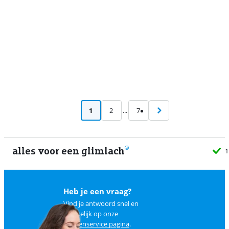
1
2
...
7
alles voor een glimlach
1
Heb je een vraag?
Vind je antwoord snel en
makkelijk op
onze
klantenservice pagina
.