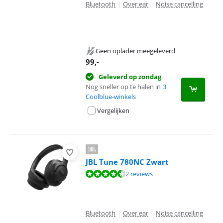
Bluetooth
|
Over ear
|
Noise cancelling
Geen oplader meegeleverd
99
,-
Geleverd op zondag
Nog sneller op te halen in
3
Coolblue-winkels
Vergelijken
JBL Tune 780NC Zwart
Beoordeling is 9,4 van de 10, gebaseerd op 2 reviews.
2 reviews
Bluetooth
|
Over ear
|
Noise cancelling