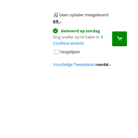
Geen oplader meegeleverd
69
,-
Geleverd op zondag
Nog sneller op te halen in
9
Coolblue-winkels
Vergelijken
Voordelige Tweedekans
van
64
,-
Advertentie