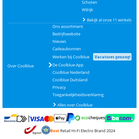
Schoten
Wilrijk
Bekijk al onze 11 winkels
Ons assortiment
Bedrijfswebsite
Nieuws
Cadeaubonnen
Werken bij Coolblue
Vacatures genoeg!
De Coolblue-App
Over Coolblue
Coolblue Nederland
Coolblue Duitsland
Privacy
Toegankelijkheidsverklaring
Alles over Coolblue
Betalen met MasterCard en Visa via ClickToPay
Betalen met Ecocheques
Betalen met Bancontact
Betalen met ApplePay
Webshop Trustmar
Betalen met PayPal
Best
Retail Hi-Fi Electro Brand 2024
Trustprofile van Coolblue