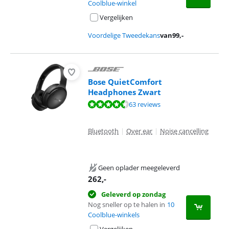
Coolblue-winkel
Vergelijken
Voordelige Tweedekans
van
99
,-
Bose QuietComfort
Headphones Zwart
Beoordeling is 8,7 van de 10, gebaseerd op 63 reviews.
63 reviews
Bluetooth
|
Over ear
|
Noise cancelling
Geen oplader meegeleverd
262
,-
Geleverd op zondag
Nog sneller op te halen in
10
Coolblue-winkels
Vergelijken