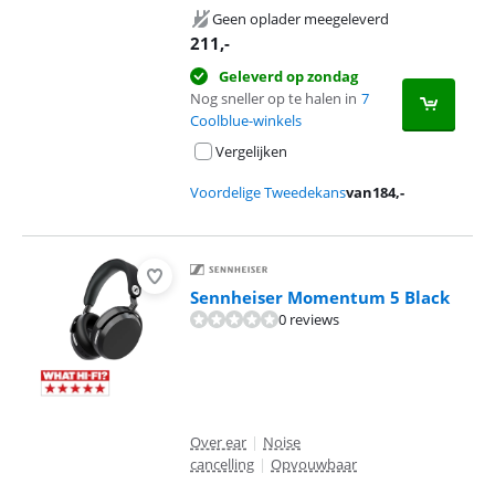
Geen oplader meegeleverd
211
,-
Geleverd op zondag
Nog sneller op te halen in
7
Coolblue-winkels
Vergelijken
Voordelige Tweedekans
van
184
,-
Sennheiser Momentum 5 Black
0 reviews
Over ear
|
Noise
cancelling
|
Opvouwbaar