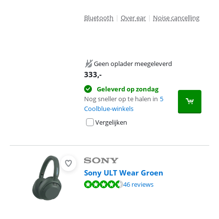
Bluetooth
|
Over ear
|
Noise cancelling
Geen oplader meegeleverd
333
,-
Geleverd op zondag
Nog sneller op te halen in
5
Coolblue-winkels
Vergelijken
Sony ULT Wear Groen
Beoordeling is 8,8 van de 10, gebaseerd op 46 reviews.
46 reviews