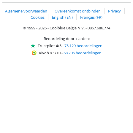
Verzending en bezorging met bPost
Algemene voorwaarden
Overeenkomst ontbinden
Privacy
Cookies
English (EN)
Français (FR)
© 1999 - 2026 - Coolblue België N.V. - 0867.686.774
Beoordeling door klanten:
Trustpilot 4/5
-
75.129 beoordelingen
Kiyoh 9.1/10
-
68.705 beoordelingen