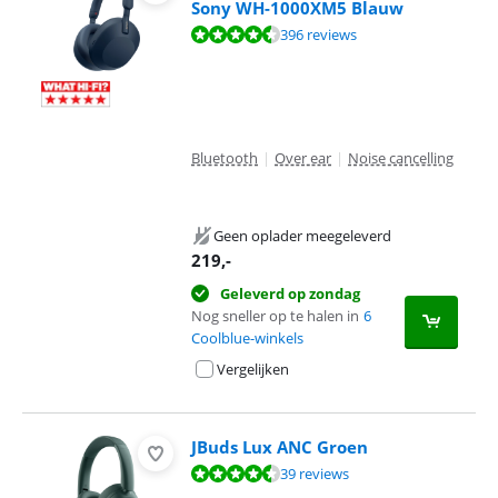
Sony WH-1000XM5 Blauw
Beoordeling is 8,8 van de 10, gebaseerd op 396 reviews.
396 reviews
Bluetooth
|
Over ear
|
Noise cancelling
Geen oplader meegeleverd
219
,-
Geleverd op zondag
Nog sneller op te halen in
6
Coolblue-winkels
Vergelijken
JBuds Lux ANC Groen
Beoordeling is 9,0 van de 10, gebaseerd op 39 reviews.
39 reviews