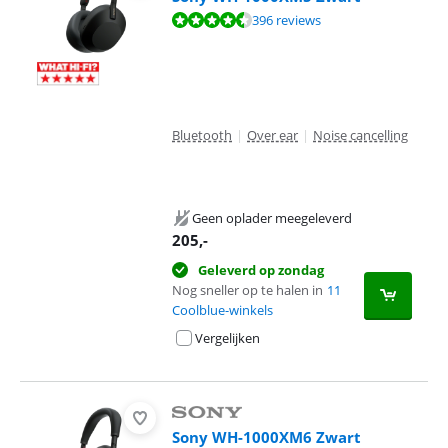
Beoordeling is 8,8 van de 10, gebaseerd op 396 reviews.
396 reviews
Bluetooth
|
Over ear
|
Noise cancelling
Geen oplader meegeleverd
205
,-
Geleverd op zondag
Nog sneller op te halen in
11
Coolblue-winkels
Vergelijken
Sony WH-1000XM6 Zwart