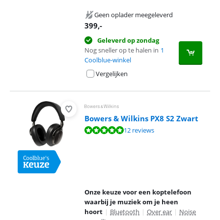
Geen oplader meegeleverd
399
,-
Geleverd op zondag
Nog sneller op te halen in
1
Coolblue-winkel
Vergelijken
Bowers & Wilkins PX8 S2 Zwart
Beoordeling is 9,5 van de 10, gebaseerd op 12 reviews.
12 reviews
Onze keuze voor een koptelefoon
waarbij je muziek om je heen
hoort
|
Bluetooth
|
Over ear
|
Noise