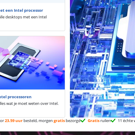
t een Intel processor
alle desktops met een Intel
Intel processoren
alles wat je moet weten over Intel.
or
23.59 uur
besteld, morgen
gratis
bezorgd
Gratis
ruilen
11 échte 