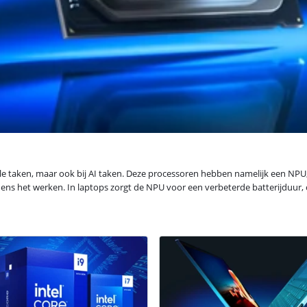
rmale taken, maar ook bij AI taken. Deze processoren hebben namelijk een NPU,
jdens het werken. In laptops zorgt de NPU voor een verbeterde batterijduur