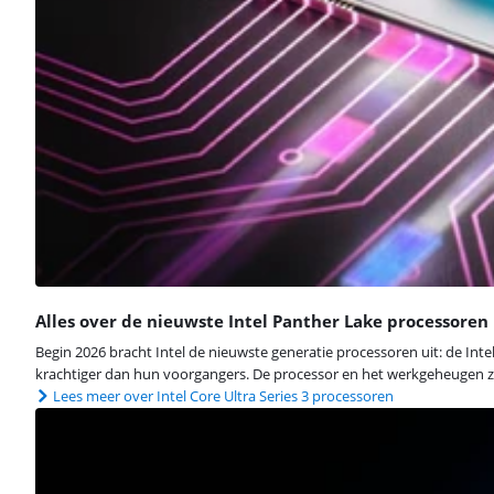
Alles over de nieuwste Intel Panther Lake processoren
Begin 2026 bracht Intel de nieuwste generatie processoren uit: de Inte
krachtiger dan hun voorgangers. De processor en het werkgeheugen zit
Lees meer over Intel Core Ultra Series 3 processoren