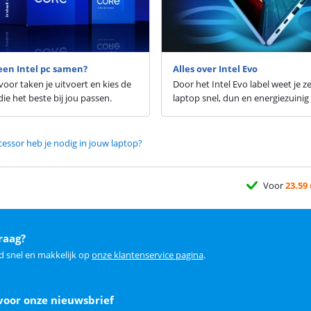
 een Intel pc samen?
Alles over Intel Evo
oor taken je uitvoert en kies de
Door het Intel Evo label weet je z
ie het beste bij jou passen.
laptop snel, dun en energiezuinig 
cessor heb je nodig in jouw laptop?
Voor
23.59
raag?
d snel en makkelijk op
onze klantenservice pagina
.
voor onze nieuwsbrief