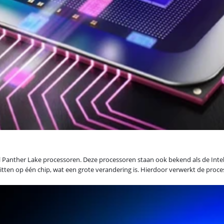
l Panther Lake processoren. Deze processoren staan ook bekend als de Intel C
ten op één chip, wat een grote verandering is. Hierdoor verwerkt de proces