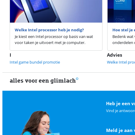
Welke Intel processor heb je nodig?
Hoe stel je
Je kiest een Intel processor op basis van wat
Bedenk wat v
voor taken je uitvoert met je computer.
onderdelen d
I
Advies
Intel game bundel promotie
Welke Intel pro
alles voor een glimlach
Heb je een v
Vind je antwoor
Meld je aan 