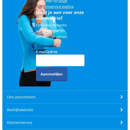
makkelijk op
onze
klantenservice pagina
.
Meld je aan voor onze
nieuwsbrief
Ontvang de beste
aanbiedingen en
persoonlijk advies.
E-mailadres
Aanmelden
Ons assortiment
Bedrijfswebsite
Klantenservice