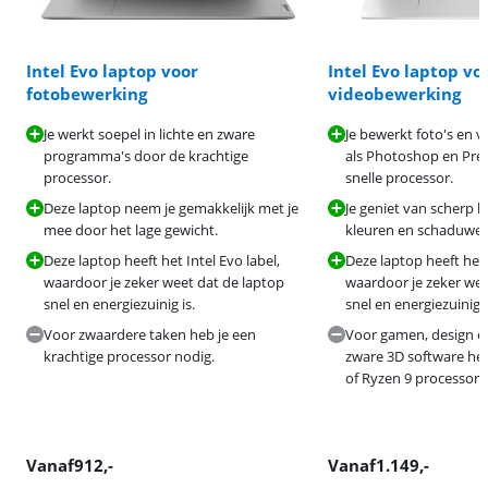
Intel Evo laptop voor
Intel Evo laptop vo
fotobewerking
videobewerking
Je werkt soepel in lichte en zware
Je bewerkt foto's en v
programma's door de krachtige
als Photoshop en Pre
processor.
snelle processor.
Deze laptop neem je gemakkelijk met je
Je geniet van scherp b
mee door het lage gewicht.
kleuren en schaduwe
Deze laptop heeft het Intel Evo label,
Deze laptop heeft het 
waardoor je zeker weet dat de laptop
waardoor je zeker wee
snel en energiezuinig is.
snel en energiezuinig i
Voor zwaardere taken heb je een
Voor gamen, design en
krachtige processor nodig.
zware 3D software heb
of Ryzen 9 processor 
Vanaf
912
,-
Vanaf
1.149
,-