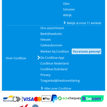
Olen
Schoten
Wilrijk
Bekijk al onze 11 winkels
Ons assortiment
Bedrijfswebsite
Nieuws
Cadeaubonnen
Werken bij Coolblue
Vacatures genoeg!
De Coolblue-App
Over Coolblue
Coolblue Nederland
Coolblue Duitsland
Privacy
Toegankelijkheidsverklaring
Alles over Coolblue
Betalen met MasterCard en Visa via ClickToPay
Betalen met Ecocheques
Betalen met Bancontact
Betalen met ApplePay
Webshop Trustmar
Betalen met PayPal