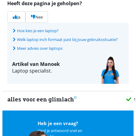
Heeft deze pagina je geholpen?
Ja
Nee
Hoe kies je een laptop?
Welk laptop inch formaat past bij jouw gebruikssituatie?
Meer advies over laptops
Artikel van Manoek
Laptop specialist.
alles voor een glimlach
1
Heb je een vraag?
Vind je antwoord snel en