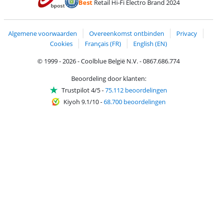
Best
Retail Hi-Fi Electro Brand 2024
Trustprofile van Coolblue
Verzending en bezorging met bPost
Algemene voorwaarden
Overeenkomst ontbinden
Privacy
Cookies
Français (FR)
English (EN)
© 1999 - 2026 - Coolblue België N.V. - 0867.686.774
Beoordeling door klanten:
Trustpilot 4/5
-
75.112 beoordelingen
Kiyoh 9.1/10
-
68.700 beoordelingen