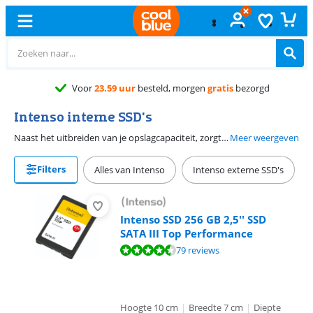
Voor
23.59 uur
besteld, morgen
gratis
bezorgd
Intenso interne SSD's
Naast het uitbreiden van je opslagcapaciteit, zorgt een Intenso interne SSD ook voor snellere laadtijden. Intenso produceert zowel 2,5 inch SATA SSD's als M.2 SSD's, zodat er keuze is voor ieders wensen. Waar de 2,5 inch SATA SSD meer opslagcapaciteit biedt, zijn de M.2 SSD's tot 3 keer sneller. De Intenso interne SSD's zijn daarnaast ook duurzaam ontworpen. Met een levensduur tot op 600 terabytes written, maak je jarenlang gebruik van de schijf.
Meer weergeven
Filters
Alles van Intenso
Intenso externe SSD's
Intenso SSD 256 GB 2,5'' SSD
SATA III Top Performance
Beoordeling is 8,9 van de 10, gebaseerd op 79 reviews.
79 reviews
Hoogte 10 cm
|
Breedte 7 cm
|
Diepte