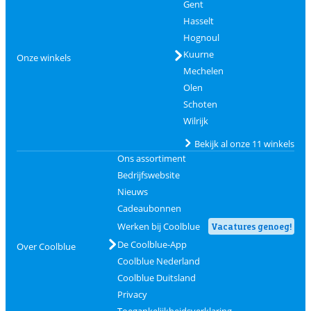
Gent
Hasselt
Hognoul
Kuurne
Onze winkels
Mechelen
Olen
Schoten
Wilrijk
Bekijk al onze 11 winkels
Ons assortiment
Bedrijfswebsite
Nieuws
Cadeaubonnen
Werken bij Coolblue
Vacatures genoeg!
De Coolblue-App
Over Coolblue
Coolblue Nederland
Coolblue Duitsland
Privacy