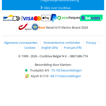
Toegankelijkheidsverklaring
Alles over Coolblue
Betalen met MasterCard en Visa via ClickToPay
Betalen met Ecocheques
Betalen met Bancontact
Betalen met ApplePay
Webshop Trustmar
Betalen met PayPal
Best
Retail Hi-Fi Electro Brand 2024
Trustprofile van Coolblue
Verzending en bezorging met bPost
Algemene voorwaarden
Overeenkomst ontbinden
Privacy
Cookies
English (EN)
Français (FR)
© 1999 - 2026 - Coolblue België N.V. - 0867.686.774
Beoordeling door klanten:
Trustpilot 4/5
-
75.150 beoordelingen
Kiyoh 9.1/10
-
68.713 beoordelingen