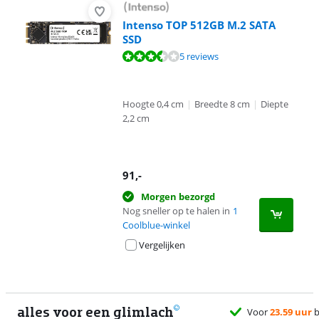
Intenso TOP 512GB M.2 SATA
SSD
Beoordeling is 6,7 van de 10, gebaseerd op 5 reviews.
5 reviews
Hoogte 0,4 cm
|
Breedte 8 cm
|
Diepte
2,2 cm
91
,-
Morgen bezorgd
Nog sneller op te halen in
1
Coolblue-winkel
Vergelijken
alles voor een glimlach
Voor
23.59 uur
be