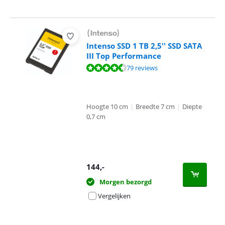
Intenso SSD 1 TB 2,5'' SSD SATA
III Top Performance
Beoordeling is 8,9 van de 10, gebaseerd op 79 reviews.
79 reviews
Hoogte 10 cm
|
Breedte 7 cm
|
Diepte
0,7 cm
144
,-
Morgen bezorgd
Vergelijken