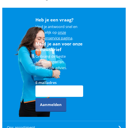
Heb je een vraag?
Vind je antwoord snel en
makkelijk op
onze
klantenservice pagina
.
Meld je aan voor onze
nieuwsbrief
Ontvang de beste
aanbiedingen en
persoonlijk advies.
E-mailadres
Aanmelden
Ons assortiment