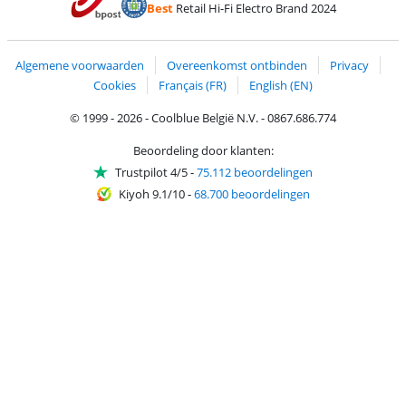
Best
Retail Hi-Fi Electro Brand 2024
Trustprofile van Coolblue
Verzending en bezorging met bPost
Algemene voorwaarden
Overeenkomst ontbinden
Privacy
Cookies
Français (FR)
English (EN)
© 1999 - 2026 - Coolblue België N.V. - 0867.686.774
Beoordeling door klanten:
Trustpilot 4/5
-
75.112 beoordelingen
Kiyoh 9.1/10
-
68.700 beoordelingen