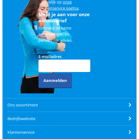
makkelijk op
onze
klantenservice pagina
.
Meld je aan voor onze
nieuwsbrief
Ontvang de beste
aanbiedingen en
persoonlijk advies.
E-mailadres
Aanmelden
Ons assortiment
Bedrijfswebsite
Klantenservice