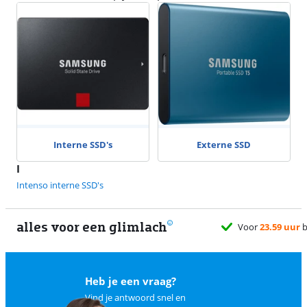
Interne SSD's
Externe SSD
I
Intenso interne SSD's
alles voor een glimlach
Voor
23.59 uur
b
Heb je een vraag?
Vind je antwoord snel en