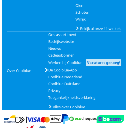
Olen
Schoten
Wilrijk
Bekijk al onze 11 winkels
Ons assortiment
Bedrijfswebsite
Nieuws
Cadeaubonnen
Werken bij Coolblue
Vacatures genoeg!
De Coolblue-App
Over Coolblue
Coolblue Nederland
Coolblue Duitsland
Privacy
Toegankelijkheidsverklaring
Alles over Coolblue
Betalen met MasterCard en Visa via ClickToPay
Betalen met Ecocheques
Betalen met Bancontact
Betalen met ApplePay
Webshop Trustmar
Betalen met PayPal