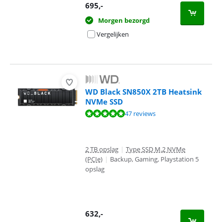
695
,-
Morgen bezorgd
Vergelijken
WD Black SN850X 2TB Heatsink
NVMe SSD
Beoordeling is 9,5 van de 10, gebaseerd op 47 reviews.
47 reviews
2 TB opslag
|
Type SSD M.2 NVMe
(PCIe)
|
Backup, Gaming, Playstation 5
opslag
632
,-