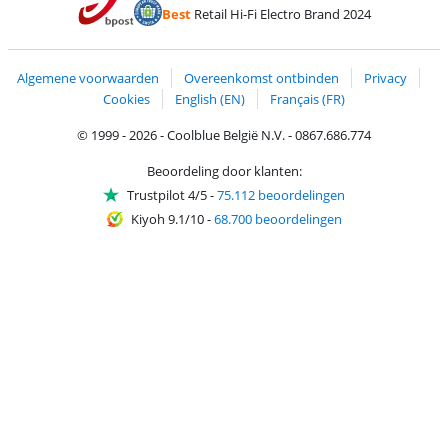
Betalen met Bancontact
Betalen met ApplePay
Webshop Trustmar
Betalen met PayPal
Best
Retail Hi-Fi Electro Brand 2024
Trustprofile van Coolblue
Verzending en bezorging met bPost
Algemene voorwaarden
Overeenkomst ontbinden
Privacy
Cookies
English (EN)
Français (FR)
© 1999 - 2026 - Coolblue België N.V. - 0867.686.774
Beoordeling door klanten:
Trustpilot 4/5
-
75.112 beoordelingen
Kiyoh 9.1/10
-
68.700 beoordelingen