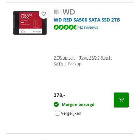
WD RED SA500 SATA SSD 2TB
Beoordeling is 9,0 van de 10, gebaseerd op 42 reviews.
42 reviews
2 TB opslag
|
Type SSD 2,5 inch
SATA
|
Backup
378
,-
Morgen bezorgd
Vergelijken