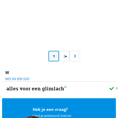
1
2
W
WD SN 850 SSD
alles voor een glimlach
1
Heb je een vraag?
Vind je antwoord snel en