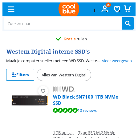
Gratis
ruilen
Western Digital interne SSD's
Maak je computer sneller met een WD SSD. Western Digital maakt ssd's in verschillende series. Zo is er WD Black ssd voor de hoogste prestaties en WD Blue SSD voor algemeen gebruik. WD produceert 2,5 inch ssd's voor een upgrade van je pc of laptop en M.2 ssd's voor nieuwe apparaten. M.2 is 3 keer sneller dan een 2,5 inch ssd.
Meer weergeven
Filters
Alles van Western Digital
WD Black SN7100 1TB NVMe
SSD
Beoordeling is 9,7 van de 10, gebaseerd op 10 reviews.
10 reviews
1 TB opslag
|
Type SSD M.2 NVMe