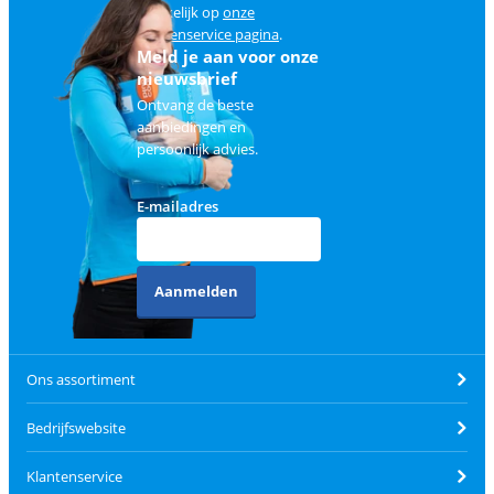
makkelijk op
onze
klantenservice pagina
.
Meld je aan voor onze
nieuwsbrief
Ontvang de beste
aanbiedingen en
persoonlijk advies.
E-mailadres
Aanmelden
Ons assortiment
Bedrijfswebsite
Klantenservice