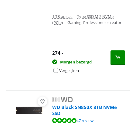
1 TB opslag
|
Type SSD M.2 NVMe
(PCIe)
|
Gaming, Professionele creator
274
,-
Morgen bezorgd
Vergelijken
WD Black SN850X 8TB NVMe
SSD
Beoordeling is 9,5 van de 10, gebaseerd op 47 reviews.
47 reviews