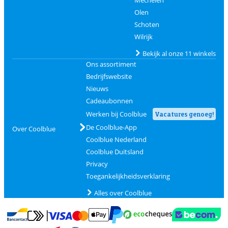
Mechelen
Olen
Schoten
Wilrijk
Bekijk al onze 11 winkels
Ons assortiment
Bedrijfswebsite
Nieuws
Cadeaubonnen
Werken bij Coolblue
Vacatures genoeg!
De Coolblue-App
Over Coolblue
Coolblue Nederland
Coolblue Duitsland
Privacy
Toegankelijkheidsverklaring
Alles over Coolblue
Betalen met MasterCard en Visa via ClickToPay
Betalen met Ecocheques