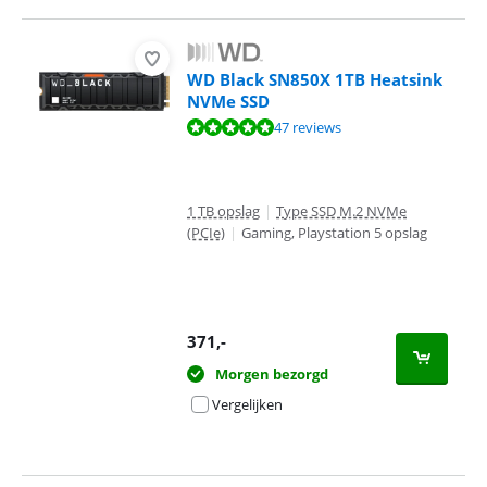
WD Black SN850X 1TB Heatsink
NVMe SSD
Beoordeling is 9,5 van de 10, gebaseerd op 47 reviews.
47 reviews
1 TB opslag
|
Type SSD M.2 NVMe
(PCIe)
|
Gaming, Playstation 5 opslag
371
,-
Morgen bezorgd
Vergelijken