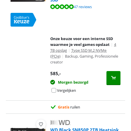
Beoordeling is 9,5 van de 10, gebaseerd op 47 reviews.
47 reviews
Onze keuze voor een interne SSD
waarmee je veel games opslaat
|
4
TB opslag
|
Type SSD M.2 NVMe
(PCIe)
|
Backup, Gaming, Professionele
creator
585
,-
Morgen bezorgd
Vergelijken
Gratis
ruilen
WD Black SN850P 2TB Heatsink