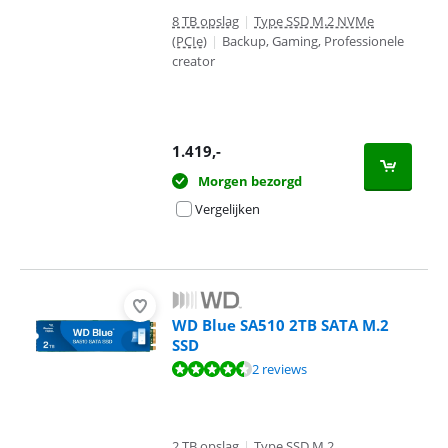
8 TB opslag
|
Type SSD M.2 NVMe
(PCIe)
|
Backup, Gaming, Professionele
creator
1.419
,-
Morgen bezorgd
Vergelijken
WD Blue SA510 2TB SATA M.2
SSD
Beoordeling is 9,0 van de 10, gebaseerd op 2 reviews.
2 reviews
2 TB opslag
|
Type SSD M.2