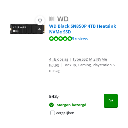
WD Black SN850P 4TB Heatsink
NVMe SSD
Beoordeling is 10 van de 10, gebaseerd op 5 reviews.
5 reviews
4 TB opslag
|
Type SSD M.2 NVMe
(PCIe)
|
Backup, Gaming, Playstation 5
opslag
543
,-
Morgen bezorgd
Vergelijken