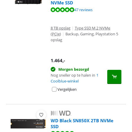
NVMe SSD
Beoordeling is 9,5 van de 10, gebaseerd op 47 reviews.
47 reviews
8 TB opslag
|
Type SSD M.2 NVMe
(PCIe)
|
Backup, Gaming, Playstation 5
opslag
1.464
,-
Morgen bezorgd
Nog sneller op te halen in
1
Coolblue-winkel
Vergelijken
WD Black SN850X 2TB NVMe
SSD