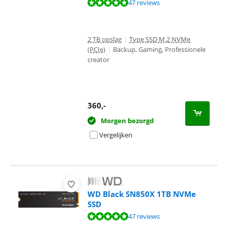
Beoordeling is 9,5 van de 10, gebaseerd op 47 reviews.
47 reviews
2 TB opslag
|
Type SSD M.2 NVMe
(PCIe)
|
Backup, Gaming, Professionele
creator
360
,-
Morgen bezorgd
Vergelijken
WD Black SN850X 1TB NVMe
SSD
Beoordeling is 9,5 van de 10, gebaseerd op 47 reviews.
47 reviews