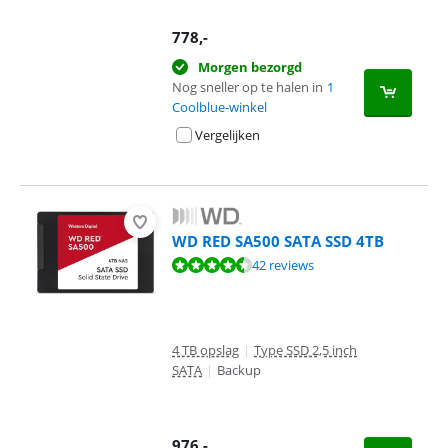
778
,-
Morgen bezorgd
Nog sneller op te halen in
1
Coolblue-winkel
Vergelijken
WD RED SA500 SATA SSD 4TB
Beoordeling is 9,0 van de 10, gebaseerd op 42 reviews.
42 reviews
4 TB opslag
|
Type SSD 2,5 inch
SATA
|
Backup
976
,-