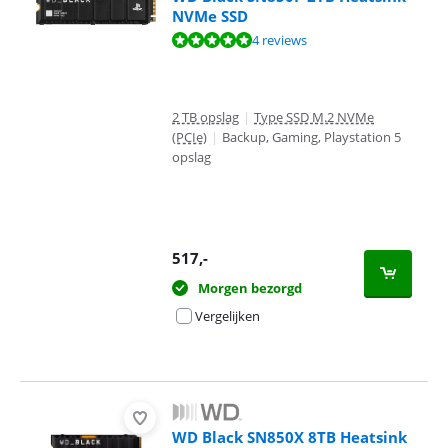
NVMe SSD
Beoordeling is 9,8 van de 10, gebaseerd op 4 reviews.
4 reviews
2 TB opslag
|
Type SSD M.2 NVMe
(PCIe)
|
Backup, Gaming, Playstation 5
opslag
517
,-
Morgen bezorgd
Vergelijken
WD Black SN850X 8TB Heatsink