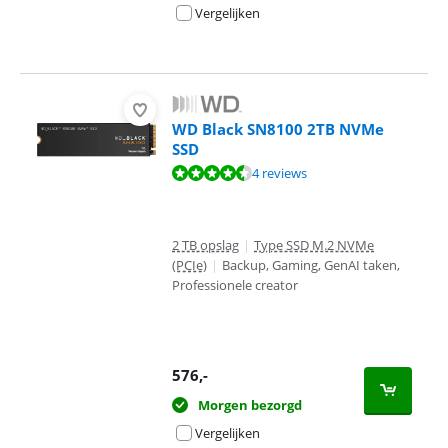
Vergelijken
WD Black SN8100 2TB NVMe
SSD
Beoordeling is 9,4 van de 10, gebaseerd op 4 reviews.
4 reviews
2 TB opslag
|
Type SSD M.2 NVMe
(PCIe)
|
Backup, Gaming, GenAI taken,
Professionele creator
576
,-
Morgen bezorgd
Vergelijken