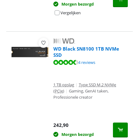
Morgen bezorgd
Vergelijken
WD Black SN8100 1TB NVMe
SSD
Beoordeling is 9,4 van de 10, gebaseerd op 4 reviews.
4 reviews
1 TB opslag
|
Type SSD M.2 NVMe
(PCIe)
|
Gaming, GenAI taken,
Professionele creator
242,90
Morgen bezorgd