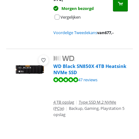
Morgen bezorgd
Vergelijken
Voordelige Tweedekans
van
677
,-
WD Black SN850X 4TB Heatsink
NVMe SSD
Beoordeling is 9,5 van de 10, gebaseerd op 47 reviews.
47 reviews
4 TB opslag
|
Type SSD M.2 NVMe
(PCIe)
|
Backup, Gaming, Playstation 5
opslag