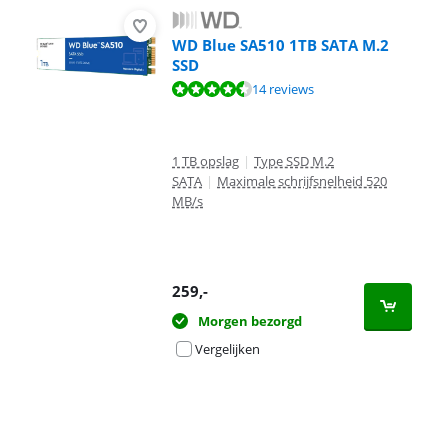
WD Blue SA510 1TB SATA M.2
SSD
Beoordeling is 8,5 van de 10, gebaseerd op 14 reviews.
14 reviews
1 TB opslag
|
Type SSD M.2
SATA
|
Maximale schrijfsnelheid 520
MB/s
259
,-
Morgen bezorgd
Vergelijken
Advertentie