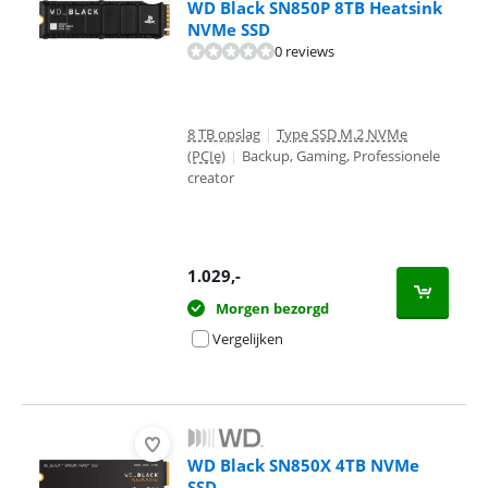
WD Black SN850P 8TB Heatsink
NVMe SSD
0 reviews
8 TB opslag
|
Type SSD M.2 NVMe
(PCIe)
|
Backup, Gaming, Professionele
creator
1.029
,-
Morgen bezorgd
Vergelijken
WD Black SN850X 4TB NVMe
SSD