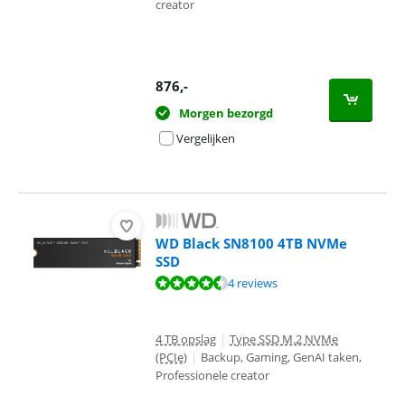
creator
876
,-
Morgen bezorgd
Vergelijken
WD Black SN8100 4TB NVMe
SSD
Beoordeling is 9,4 van de 10, gebaseerd op 4 reviews.
4 reviews
4 TB opslag
|
Type SSD M.2 NVMe
(PCIe)
|
Backup, Gaming, GenAI taken,
Professionele creator