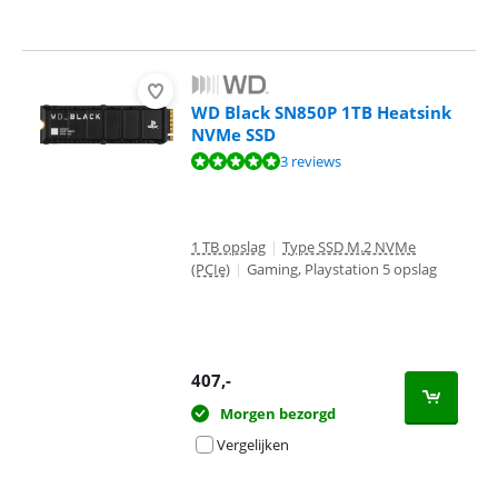
WD Black SN850P 1TB Heatsink
NVMe SSD
Beoordeling is 9,8 van de 10, gebaseerd op 3 reviews.
3 reviews
1 TB opslag
|
Type SSD M.2 NVMe
(PCIe)
|
Gaming, Playstation 5 opslag
407
,-
Morgen bezorgd
Vergelijken