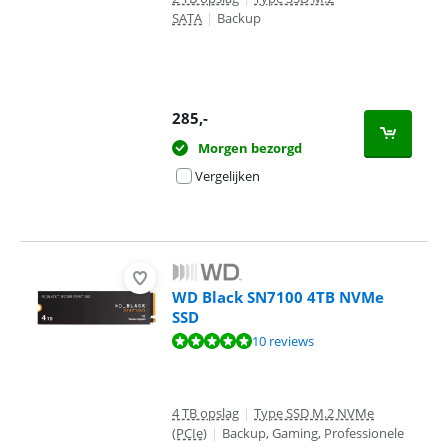
SATA
|
Backup
285
,-
Morgen bezorgd
Vergelijken
WD Black SN7100 4TB NVMe
SSD
Beoordeling is 9,7 van de 10, gebaseerd op 10 reviews.
10 reviews
4 TB opslag
|
Type SSD M.2 NVMe
(PCIe)
|
Backup, Gaming, Professionele