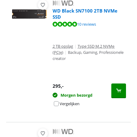
WD Black SN7100 2TB NVMe
SSD
Beoordeling is 9,7 van de 10, gebaseerd op 10 reviews.
10 reviews
2 TB opslag
|
Type SSD M.2 NVMe
(PCIe)
|
Backup, Gaming, Professionele
creator
295
,-
Morgen bezorgd
Vergelijken