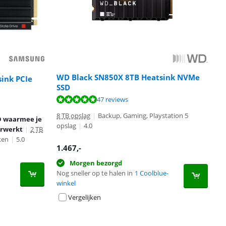
WD Black SN850X 8TB Heatsink NVMe
ink PCIe
SSD
47 reviews
8 TB opslag
|
Backup, Gaming, Playstation 5
D waarmee je
opslag
|
4.0
erwerkt
|
2 TB
ken
|
5.0
1.467
,-
Morgen bezorgd
Nog sneller op te halen in
1 Coolblue-
winkel
Vergelijken