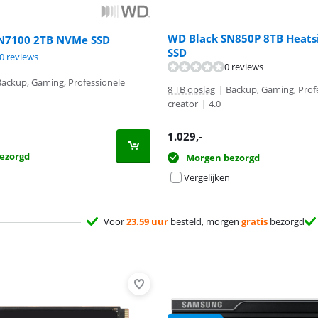
WD Black SN850P 8TB Heat
N7100 2TB NVMe SSD
SSD
9,7 van de 10, gebaseerd op 10 reviews.
0 reviews
0 reviews
9,8 van de 10, gebaseerd op 4 reviews.
Backup, Gaming, Professionele
8 TB opslag
|
Backup, Gaming, Prof
creator
|
4.0
1.029
,-
ezorgd
Morgen bezorgd
Vergelijken
Voor
23.59 uur
besteld, morgen
gratis
bezorgd