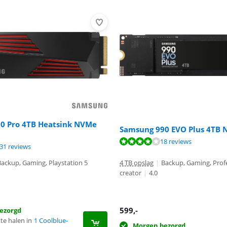
0 Pro 4TB Heatsink NVMe
Samsung 990 EVO Plus 4TB 
8,4 van de 10, gebaseerd op 18 reviews.
18 reviews
9,3 van de 10, gebaseerd op 131 reviews.
31 reviews
 10 van de 10, gebaseerd op 5 reviews.
Backup, Gaming, Playstation 5
4 TB opslag
|
Backup, Gaming, Prof
creator
|
4.0
599
,-
ezorgd
te halen in
1 Coolblue-
Morgen bezorgd