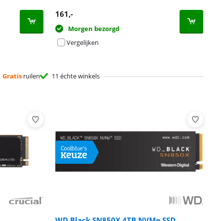
161
,-
Morgen bezorgd
Vergelijken
Gratis
ruilen
11 échte winkels
WD Black SN850X 4TB NVMe SSD