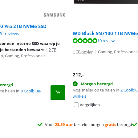
0 Pro 2TB NVMe SSD
WD Black SN7100 1TB NVMe
9,3 van de 10, gebaseerd op 131 reviews.
31 reviews
9,7 van de 10, gebaseerd op 10 reviews.
10 reviews
oor een interne SSD waarop je
 je bestanden bewaart
|
2 TB
1 TB opslag
|
Gaming, Professionele
p, Gaming, Professionele
212
,-
Morgen bezorgd
ezorgd
Nog sneller op te halen in
2 Coolblu
te halen in
8 Coolblue-
winkels
Vergelijken
Voor
23.59 uur
besteld, morgen
gratis
bezorgd