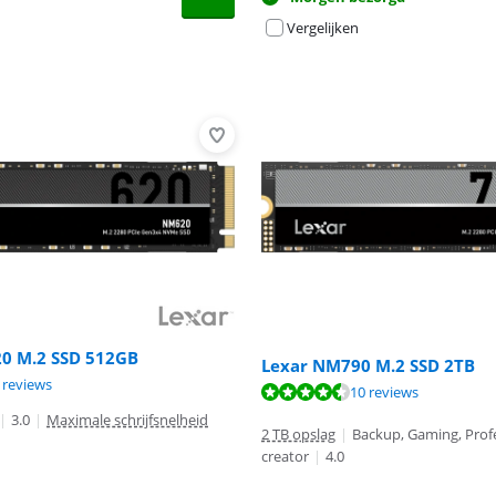
Vergelijken
0 M.2 SSD 512GB
Lexar NM790 M.2 SSD 2TB
9,2 van de 10, gebaseerd op 9 reviews.
 reviews
9,1 van de 10, gebaseerd op 10 reviews.
9,2 van de 10, gebaseerd op 9 reviews.
10 reviews
|
3.0
|
Maximale schrijfsnelheid
2 TB opslag
|
Backup, Gaming, Prof
creator
|
4.0