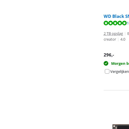
WD Black S
Beoordeling is 
1
Beoordeling is 
2 TB opslag
|
creator
|
4.0
296
,-
Morgen b
Vergelijken