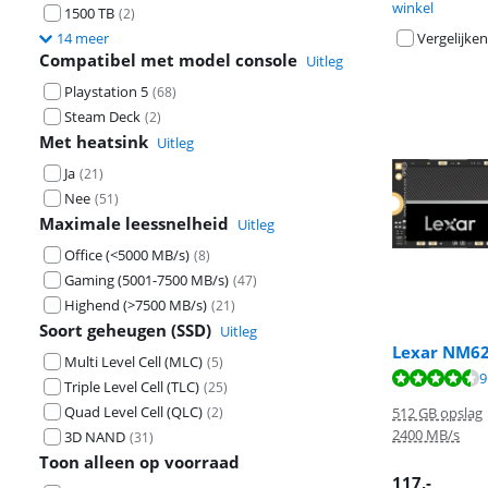
winkel
1500 TB
(
2
)
14 meer
Vergelijken
Compatibel met model console
Uitleg
Playstation 5
(
68
)
Steam Deck
(
2
)
Met heatsink
Uitleg
Ja
(
21
)
Nee
(
51
)
Maximale leessnelheid
Uitleg
Office (<5000 MB/s)
(
8
)
Gaming (5001-7500 MB/s)
(
47
)
Highend (>7500 MB/s)
(
21
)
Soort geheugen (SSD)
Uitleg
Lexar NM62
Multi Level Cell (MLC)
(
5
)
Beoordeling is 
9
Beoordeling is 
Beoordeling is 
Triple Level Cell (TLC)
(
25
)
Quad Level Cell (QLC)
(
2
)
512 GB opslag
2400 MB/s
3D NAND
(
31
)
Toon alleen op voorraad
117
,-