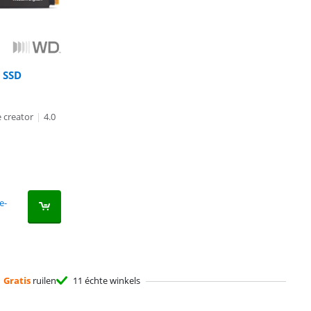
 SSD
 creator
|
4.0
e-
Gratis
ruilen
11 échte winkels