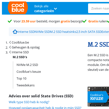
Bekijk alle
categorieën
Voor
23.59 uur
besteld, morgen
gratis
bezorgd
Gratis
ruilen
Interne SSD
NVMe SSD
M.2 SSD heatsinks
2,5 inch SATA SSD
Exte
Zoekresultaten en sortering
M.2 SSD
Coolblue.be
Geheugen & opslag
Interne SSD
Een M.2 SSD is
M.2 SSD's
compacte note
NVMe M.2 SSD
module. Om de 
sleutel) van d
Coolblue's keuze
Top 10
Tweedekans
Advies over solid State Drives (SSD)
Welk type SSD heb ik nodig?
Hoeveel opslagcapaciteit heb ik nodig in mijn SSD?