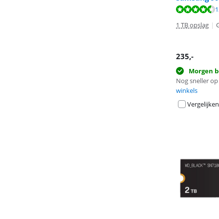
Beoordeling is 
1
Beoordeling is 
Beoordeling is 
1 TB opslag
|
235
,-
Morgen b
Nog sneller op 
winkels
Vergelijken