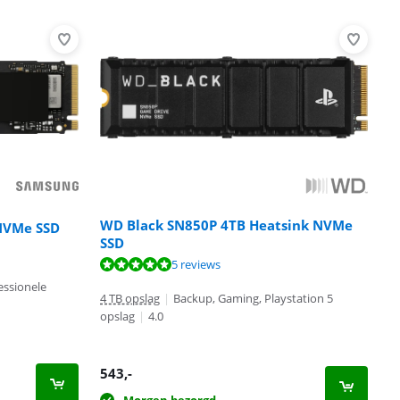
WD Black SN850P 4TB Heatsink NVMe
NVMe SSD
SSD
5 reviews
essionele
4 TB opslag
|
Backup, Gaming, Playstation 5
opslag
|
4.0
543
,-