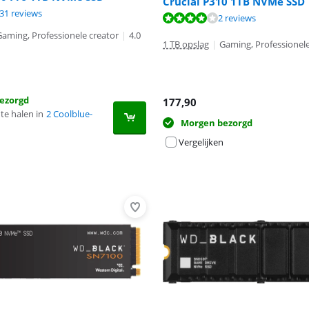
Crucial P310 1TB NVMe SSD
9,3 van de 10, gebaseerd op 131 reviews.
31 reviews
9,5 van de 10, gebaseerd op 47 reviews.
8,3 van de 10, gebaseerd op 2 reviews.
2 reviews
Gaming, Professionele creator
|
4.0
1 TB opslag
|
Gaming, Professionele
ezorgd
177,90
te halen in
2 Coolblue-
Morgen bezorgd
Vergelijken