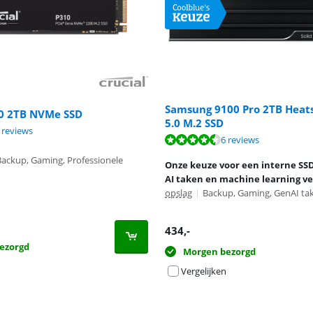
Samsung 9100 Pro 2TB Heats
10 2TB NVMe SSD
5.0 M.2 SSD
8,3 van de 10, gebaseerd op 2 reviews.
 reviews
9,5 van de 10, gebaseerd op 47 reviews.
9,3 van de 10, gebaseerd op 6 reviews.
6 reviews
Backup, Gaming, Professionele
Onze keuze voor een interne SS
AI taken en machine learning v
opslag
|
Backup, Gaming, GenAI ta
434
,-
ezorgd
Morgen bezorgd
Vergelijken