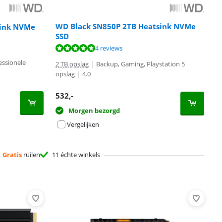
WD Black SN850P 2TB Heatsink NVMe
sink NVMe
SSD
4 reviews
essionele
2 TB opslag
|
Backup, Gaming, Playstation 5
opslag
|
4.0
532
,-
Morgen bezorgd
Vergelijken
Gratis
ruilen
11 échte winkels