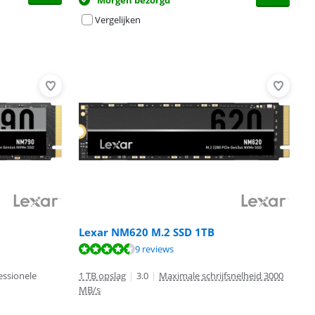
Morgen bezorgd
Vergelijken
Lexar NM620 M.2 SSD 1TB
9 reviews
essionele
1 TB opslag
|
3.0
|
Maximale schrijfsnelheid 3000
MB/s