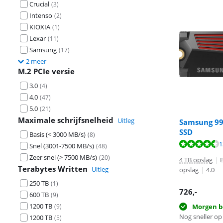
Crucial
(
3
)
Intenso
(
2
)
KIOXIA
(
1
)
Lexar
(
11
)
Samsung
(
17
)
2 meer
M.2 PCIe versie
3.0
(
4
)
4.0
(
47
)
5.0
(
21
)
Maximale schrijfsnelheid
Uitleg
Samsung 99
SSD
Basis (< 3000 MB/s)
(
8
)
Beoordeling is 
Beoordeling is 
1
Snel (3001-7500 MB/s)
(
48
)
Beoordeling is
Zeer snel (> 7500 MB/s)
(
20
)
4 TB opslag
|
Terabytes Written
Uitleg
opslag
|
4.0
250 TB
(
1
)
726
,-
600 TB
(
9
)
1200 TB
(
9
)
Morgen b
Nog sneller op 
1200 TB
(
5
)