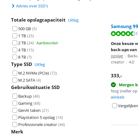
Advies over SSD's
Totale opslagcapaciteit
Uitleg
Samsung 99
500 GB
(
5
)
Beoordeling is 
1
1 TB
(
25
)
Beoordeling is 
2 TB
Aanbevolen
(
24
)
Onze keuze v
back-ups van
4 TB
(
15
)
opslag
|
Backu
8 TB
(
7
)
creator
|
4.0
Type SSD
Uitleg
M.2 NVMe (PCIe)
(
72
)
333
,-
M.2 SATA
(
4
)
Morgen b
Gebruikssituatie SSD
Nog sneller op 
Backup
(
46
)
winkels
Gaming
(
68
)
Vergelijken
GenAI taken
(
21
)
Playstation 5 opslag
(
14
)
Professionele creator
(
44
)
Merk