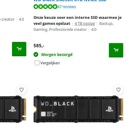
47 reviews
Onze keuze voor een interne SSD waarmee je
 creator
|
4.0
veel games opslaat
|
4 TB opslag
|
Backup,
Gaming, Professionele creator
|
4.0
585
,-
Morgen bezorgd
Vergelijken