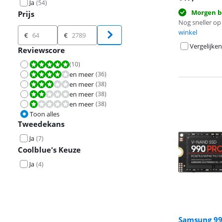
Ja
(
54
)
Morgen b
Prijs
Nog sneller op 
Prijs
winkel
€
€
Vergelijken
Reviewscore
(
10
)
Beoordeling is 10 van de 10.
en meer
(
36
)
Beoordeling is 8,0 van de 10.
en meer
(
38
)
Beoordeling is 6,0 van de 10.
en meer
(
38
)
Beoordeling is 4,0 van de 10.
en meer
(
38
)
Beoordeling is 2,0 van de 10.
Toon alles
Tweedekans
Ja
(
7
)
Coolblue's Keuze
Ja
(
4
)
Samsung 99