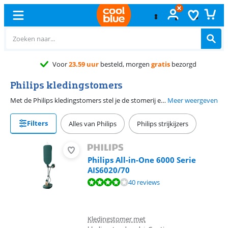
Voor
23.59 uur
besteld, morgen
gratis
bezorgd
Philips kledingstomers
Met de Philips kledingstomers stel je de stomerij een keertje uit. De kledingstomers met standaard zorgen voor een professioneel resultaat, waarbij je kwetsbare kleding in een handomdraai weer kreukvrij stoomt of gewoon even opfrist. De handstomers zijn geschikt voor de snelle stoomklus. Of neem de handstomer mee op vakantie, dankzij het compacte formaat past hij gemakkelijk in jouw koffer. Alle kledingstomers van Philips gebruik je zonder risico op beschadiging van de stof. Handig, want juist kwetsbare kleding komt vaak met het moeilijkste wasvoorschrift.
Meer weergeven
Filters
Alles van Philips
Philips strijkijzers
Philips All-in-One 6000 Serie
AIS6020/70
Beoordeling is 8,3 van de 10, gebaseerd op 40 reviews.
40 reviews
Kledingstomer met