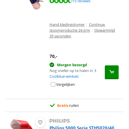
Beoordeling is 9,1 van de 10, gebaseerd op 15 reviews.
15 reviews
Hand kledingstomer
|
Continue
stoomproductie 24 g/m
|
Opwarmtijd
35 seconden
70
,-
Morgen bezorgd
Nog sneller op te halen in
3
Coolblue-winkels
Vergelijken
Gratis
ruilen
Philips 5000 Serie STH5020/40