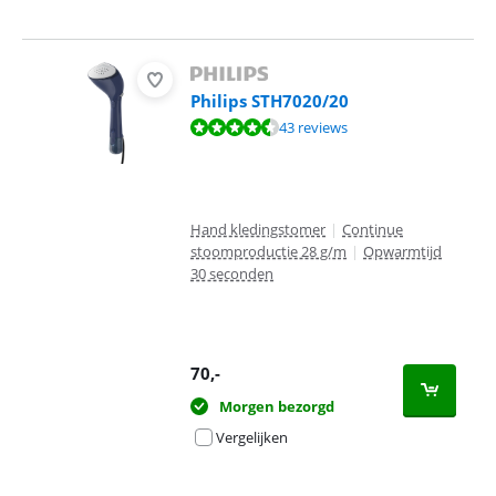
Philips STH7020/20
Beoordeling is 8,7 van de 10, gebaseerd op 43 reviews.
43 reviews
Hand kledingstomer
|
Continue
stoomproductie 28 g/m
|
Opwarmtijd
30 seconden
70
,-
Morgen bezorgd
Vergelijken