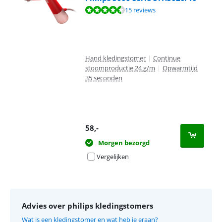
Beoordeling is 9,2 van de 10, gebaseerd op 15 reviews.
15 reviews
Hand kledingstomer
|
Continue
stoomproductie 24 g/m
|
Opwarmtijd
35 seconden
58
,-
Morgen bezorgd
Vergelijken
Advies over philips kledingstomers
Wat is een kledingstomer en wat heb je eraan?