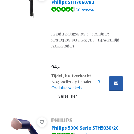
Philips STH7060/80
Beoordeling is 8,7 van de 10, gebaseerd op 43 reviews.
43 reviews
Hand kledingstomer
|
Continue
stoomproductie 28 g/m
|
Opwarmtijd
30 seconden
94
,-
Tijdelijk uitverkocht
Nog sneller op te halen in
3
Coolblue-winkels
Vergelijken
Philips 5000 Serie STH5030/20