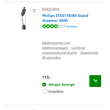
Philips STE3170/80 Stand
Steamer 3000
Beoordeling is 7,6 van de 10, gebaseerd op 17 reviews.
17 reviews
Kledingstomer met
kledingstandaard
|
Continue
stoomproductie 40 g/m
|
Opwarmtijd
60 seconden
113
,-
Morgen bezorgd
Vergelijken