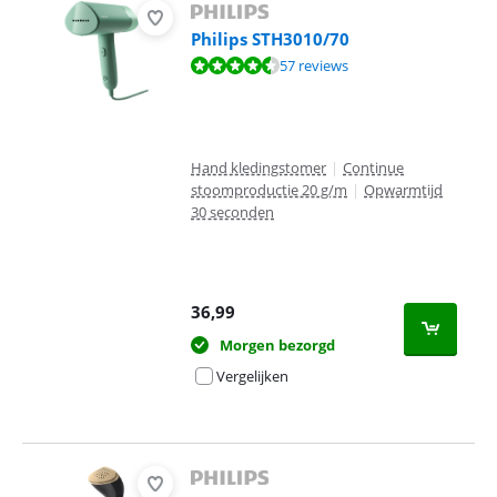
Philips STH3010/70
Beoordeling is 8,8 van de 10, gebaseerd op 57 reviews.
57 reviews
Hand kledingstomer
|
Continue
stoomproductie 20 g/m
|
Opwarmtijd
30 seconden
36,99
Morgen bezorgd
Vergelijken