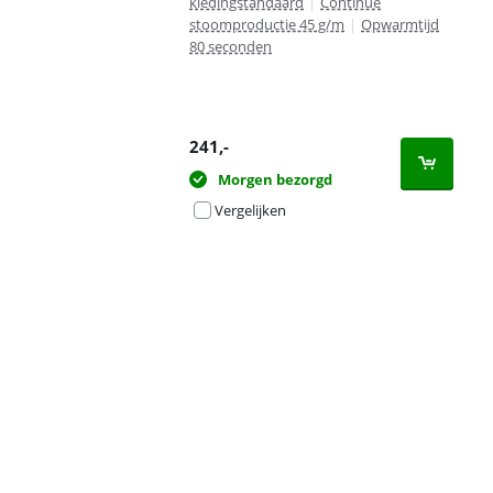
kledingstandaard
|
Continue
stoomproductie 45 g/m
|
Opwarmtijd
80 seconden
241
,-
Morgen bezorgd
Vergelijken
Advertentie