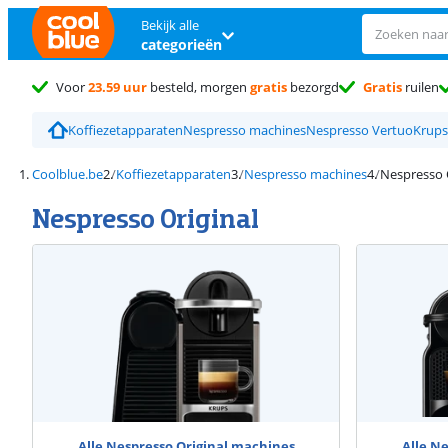
Bekijk alle
categorieën
Voor
23.59 uur
besteld, morgen
gratis
bezorgd
Gratis
ruilen
Koffiezetapparaten
Nespresso machines
Nespresso Vertuo
Krups
Coolblue.be
Koffiezetapparaten
Nespresso machines
Nespresso 
Nespresso Original
Alle Nespresso Original machines
Alle N