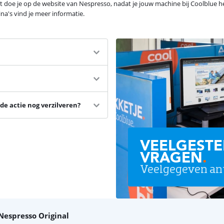
it doe je op de website van Nespresso, nadat je jouw machine bij Coolblue he
a's vind je meer informatie.
de actie nog verzilveren?
VEELGESTE
VRAGEN
.
Veelgegeven an
Nespresso Original