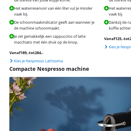
Het waterreservoir van één liter vul je minder
Het waterrese
vaak bij.
vaak bij.
De schoonmaakindicator geeft aan wanneer je
Dankzij de r
de machine schoonmaakt.
koffie achter
Je zet gemakkelijk een cappuccino of latte
Vanaf
125
,-
tot
macchiato met één druk op de knop.
Kies je Nespr
Vanaf
189
,-
tot
284
,-
Kies je Nespresso Lattissima
Compacte Nespresso machine
Beoordeling is 8,6 van de 10, gebaseerd op 447 reviews.