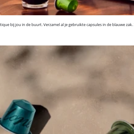
ique bij jou in de buurt. Verzamel al je gebruikte capsules in de blauwe zak. 