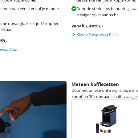
rvoir van één liter vul je minder
Door de sterke rvs behuizing sta
steviger op je aanrecht.
uime opvangbak zet je 14 koppen
Vanaf
67
,-
tot
97
,-
 elkaar.
Kies je Nespresso Pixie
259
,-
esso Citiz
Meteen koffiezetten
Door het unieke ontwerp is deze mach
koopt en 50 cups aanschaft, vraag je