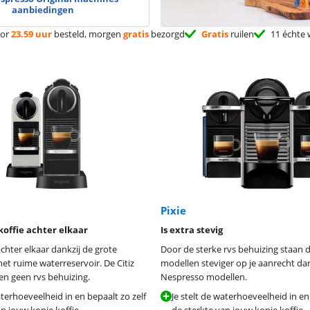
aanbiedingen
or
23.59 uur
besteld, morgen
gratis
bezorgd
Gratis
ruilen
11 échte 
Pixie
offie achter elkaar
Is extra stevig
achter elkaar dankzij de grote
Door de sterke rvs behuizing staan d
t ruime waterreservoir. De Citiz
modellen steviger op je aanrecht da
n geen rvs behuizing.
Nespresso modellen.
aterhoeveelheid in en bepaalt zo zelf
Je stelt de waterhoeveelheid in en
an jouw kopje koffie.
de sterkte van jouw kopje koffie.