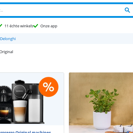
11 échte winkels
Onze app
Delonghi
Original
espresso Original machines