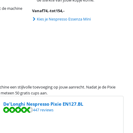
at de machine
Vanaf
74
,-
tot
154
,-
Kies je Nespresso Essenza Mini
ine een stijlvolle toevoeging op jouw aanrecht. Nadat je de Pixie
 meteen 50 gratis cups aan.
De'Longhi Nespresso Pixie EN127.BL
447 reviews