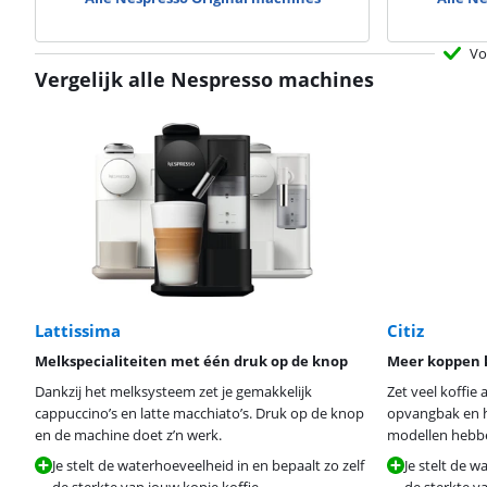
Vo
Vergelijk alle Nespresso machines
Lattissima
Citiz
Melkspecialiteiten met één druk op de knop
Meer koppen k
Dankzij het melksysteem zet je gemakkelijk
Zet veel koffie 
cappuccino’s en latte macchiato’s. Druk op de knop
opvangbak en he
en de machine doet z’n werk.
modellen hebbe
Je stelt de waterhoeveelheid in en bepaalt zo zelf
Je stelt de w
de sterkte van jouw kopje koffie.
de sterkte v