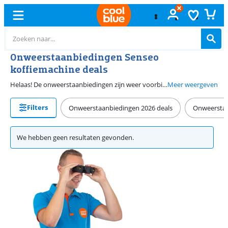
Onweerstaanbiedingen Senseo
koffiemachine deals
Helaas! De onweerstaanbiedingen zijn weer voorbij. Maak je geen zorgen, je vindt het hele jaar door de beste deals op Senseo koffiezetapparaten bij Coolblue.
Meer weergeven
Filters
Onweerstaanbiedingen 2026 deals
Onweerstaa
We hebben geen resultaten gevonden.