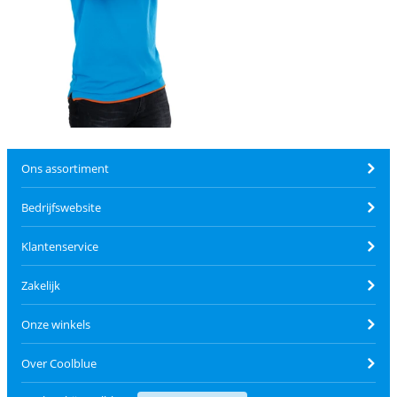
Ons assortiment
Bedrijfswebsite
Klantenservice
Zakelijk
Onze winkels
Over Coolblue