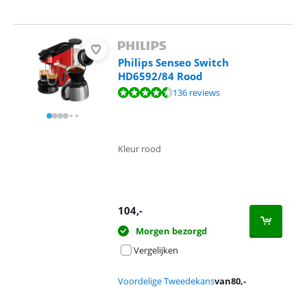
Philips Senseo Switch
HD6592/84 Rood
Beoordeling is 8,5 van de 10, gebaseerd op 136 reviews.
136 reviews
Kleur rood
104
,-
Morgen bezorgd
Vergelijken
Voordelige Tweedekans
van
80
,-