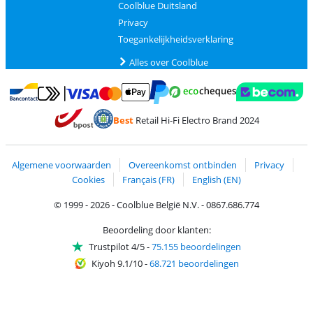
Coolblue Duitsland
Privacy
Toegankelijkheidsverklaring
Alles over Coolblue
Betalen met MasterCard en Visa via ClickToPay
Betalen met Ecocheques
Betalen met Bancontact
Betalen met ApplePay
Webshop Trustmar
Betalen met PayPal
Best
Retail Hi-Fi Electro Brand 2024
Trustprofile van Coolblue
Verzending en bezorging met bPost
Algemene voorwaarden
Overeenkomst ontbinden
Privacy
Cookies
Français (FR)
English (EN)
© 1999 - 2026 - Coolblue België N.V. - 0867.686.774
Beoordeling door klanten:
Trustpilot 4/5
-
75.155 beoordelingen
Kiyoh 9.1/10
-
68.721 beoordelingen