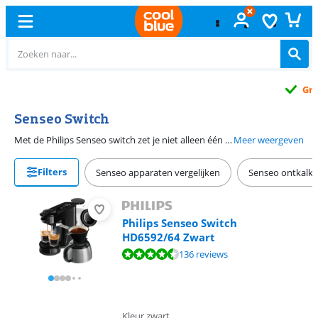
Gratis
ruilen
Senseo Switch
Met de Philips Senseo switch zet je niet alleen één of 2 kopjes koffie, maar ook een hele pot tegelijk. Handig, voor tijdens een verjaardag bijvoorbeeld. Na het zetten van een koffiepot blijft de koffie lekker warm in de thermoskan. Het switch koffiezetapparaat heeft een smal design, zodat 'ie weinig ruimte in beslag neemt op jouw aanrecht. Dankzij de Intensity select functie kies je ook voor sterkere koffie. Qua onderhoud is de switch Senseo erg gebruiksvriendelijk, dankzij het kalklampje dat gaat branden wanneer je de machine moet ontkalken.
Meer weergeven
Filters
Senseo apparaten vergelijken
Senseo ontkalk
Philips Senseo Switch
HD6592/64 Zwart
Beoordeling is 8,5 van de 10, gebaseerd op 136 reviews.
136 reviews
Kleur zwart