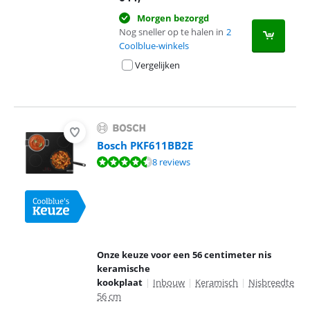
Morgen bezorgd
Nog sneller op te halen in
2
Coolblue-winkels
Vergelijken
Bosch PKF611BB2E
Beoordeling is 9,1 van de 10, gebaseerd op 8 reviews.
8 reviews
Onze keuze voor een 56 centimeter nis
keramische
kookplaat
|
Inbouw
|
Keramisch
|
Nisbreedte
56 cm