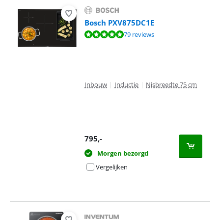
Bosch PXV875DC1E
Beoordeling is 9,5 van de 10, gebaseerd op 79 reviews.
79 reviews
Inbouw
|
Inductie
|
Nisbreedte 75 cm
795
,-
Morgen bezorgd
Vergelijken