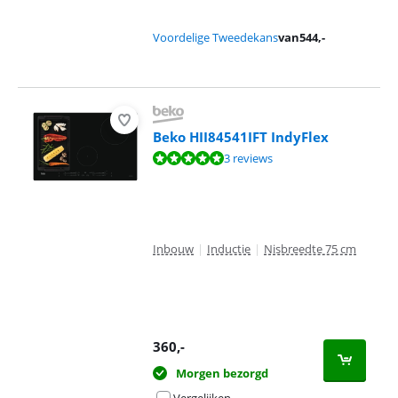
Voordelige Tweedekans
van
544
,-
Beko HII84541IFT IndyFlex
Beoordeling is 9,7 van de 10, gebaseerd op 3 reviews.
3 reviews
Inbouw
|
Inductie
|
Nisbreedte 75 cm
360
,-
Morgen bezorgd