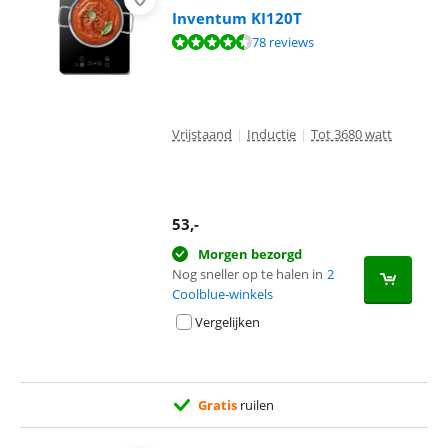
Inventum KI120T
Beoordeling is 9,0 van de 10, gebaseerd op 78 reviews.
78 reviews
Vrijstaand
|
Inductie
|
Tot 3680 watt
53
,-
Morgen bezorgd
Nog sneller op te halen in
2
Coolblue-winkels
Vergelijken
Gratis
ruilen