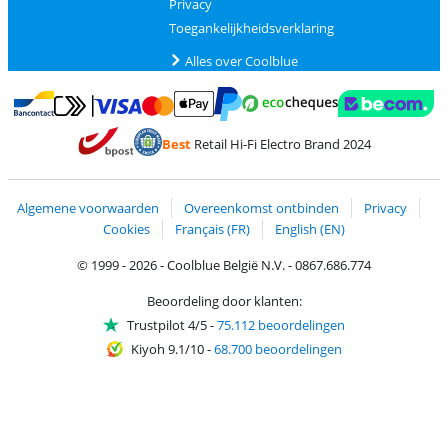
Privacy
Toegankelijkheidsverklaring
Alles over Coolblue
Betalen met MasterCard en Visa via ClickToPay
Betalen met Ecocheques
Betalen met Bancontact
Betalen met ApplePay
Webshop Trustmar
Betalen met PayPal
Best
Retail Hi-Fi Electro Brand 2024
Trustprofile van Coolblue
Verzending en bezorging met bPost
Algemene voorwaarden
Overeenkomst ontbinden
Privacy
Cookies
Français (FR)
English (EN)
© 1999 - 2026 - Coolblue België N.V. - 0867.686.774
Beoordeling door klanten:
Trustpilot 4/5
-
75.112 beoordelingen
Kiyoh 9.1/10
-
68.700 beoordelingen