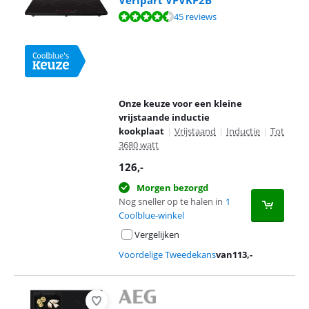
Veripart VPVKP2B
Beoordeling is 8,9 van de 10, gebaseerd op 45 reviews.
45 reviews
Onze keuze voor een kleine
vrijstaande inductie
kookplaat
|
Vrijstaand
|
Inductie
|
Tot
3680 watt
126
,-
Morgen bezorgd
Nog sneller op te halen in
1
Coolblue-winkel
Vergelijken
Voordelige Tweedekans
van
113
,-