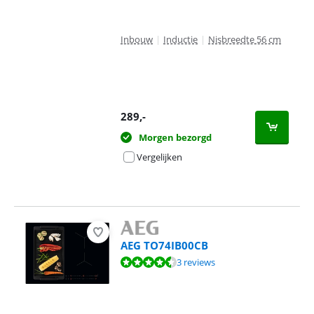
Inbouw
|
Inductie
|
Nisbreedte 56 cm
289
,-
Morgen bezorgd
Vergelijken
AEG TO74IB00CB
Beoordeling is 9,3 van de 10, gebaseerd op 3 reviews.
3 reviews