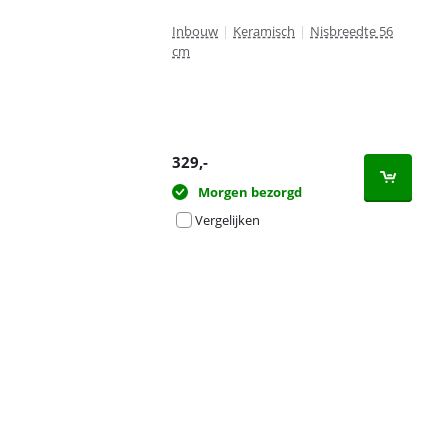
Inbouw
|
Keramisch
|
Nisbreedte 56
cm
329
,-
Morgen bezorgd
Vergelijken
Advertentie