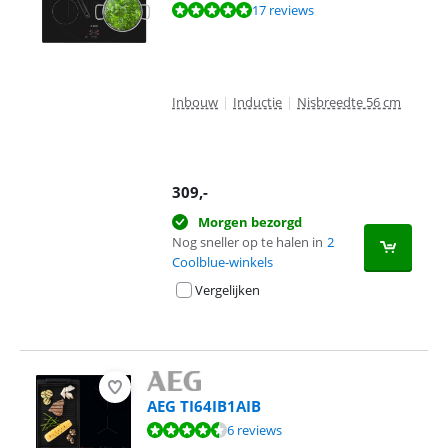
Beoordeling is 9,6 van de 10, gebaseerd op 17 reviews.
17 reviews
Inbouw
|
Inductie
|
Nisbreedte 56 cm
309
,-
Morgen bezorgd
Nog sneller op te halen in
2
Coolblue-winkels
Vergelijken
AEG TI64IB1AIB
Beoordeling is 9,3 van de 10, gebaseerd op 6 reviews.
6 reviews