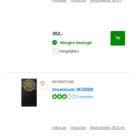
Inbouw
|
Inductie
|
Nisbreedte 56 cm
302
,-
Morgen bezorgd
Vergelijken
Inventum IKI3008
Beoordeling is 5,7 van de 10, gebaseerd op 3 reviews.
3 reviews
Inbouw
|
Inductie
|
Nisbreedte 26,8 cm