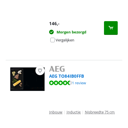
146
,-
Morgen bezorgd
Vergelijken
AEG TO84IB0FFB
Beoordeling is 9,0 van de 10, gebaseerd op 1 review.
1 review
Inbouw
|
Inductie
|
Nisbreedte 75 cm