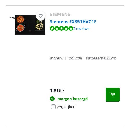
Siemens EX851HVC1E
Beoordeling is 9,7 van de 10, gebaseerd op 5 reviews.
5 reviews
Inbouw
|
Inductie
|
Nisbreedte 75 cm
1.019
,-
Morgen bezorgd
Vergelijken