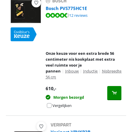
Bosch PVS775HC1E
Beoordeling is 9,2 van de 10, gebaseerd op 12 reviews.
12 reviews
Onze keuze voor een extra brede 56
centimeter nis kookplaat met extra
veel ruimte voor je
pannen
|
Inbouw
|
Inductie
|
Nisbreedte
56 cm
610
,-
Morgen bezorgd
Vergelijken