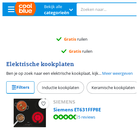
Bekijk alle
categorieën
Gratis
ruilen
Gratis
ruilen
Elektrische kookplaten
Ben je op zoek naar een elektrische kookplaat, kijk dan eerst welk type elektrische kookplaat het beste bij jou past. Je hebt hier de keuze uit een inductie of een keramische kookplaat. Koken op een inductie kookplaat is veilig, zuinig en snel. Keramisch is voordeliger, maar het duurt langer voor deze is opgewarmd en afgekoeld. Er bestaan zowel inbouw als vrijstaande elektrische kookplaten.
Meer weergeven
Filters
Inductie kookplaten
Keramische kookplaten
Siemens ET631FFP8E
Beoordeling is 9,0 van de 10, gebaseerd op 5 reviews.
5 reviews