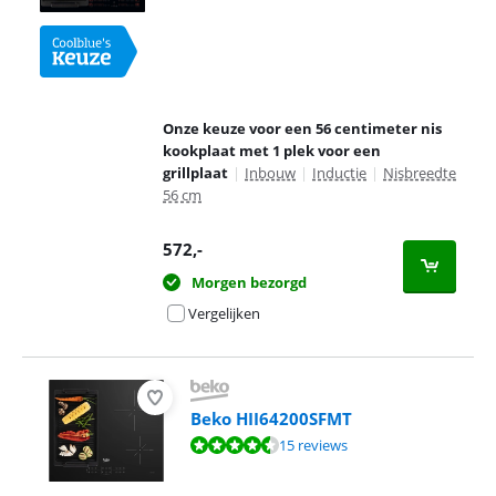
Onze keuze voor een 56 centimeter nis
kookplaat met 1 plek voor een
grillplaat
|
Inbouw
|
Inductie
|
Nisbreedte
56 cm
572
,-
Morgen bezorgd
Vergelijken
Beko HII64200SFMT
Beoordeling is 8,6 van de 10, gebaseerd op 15 reviews.
15 reviews