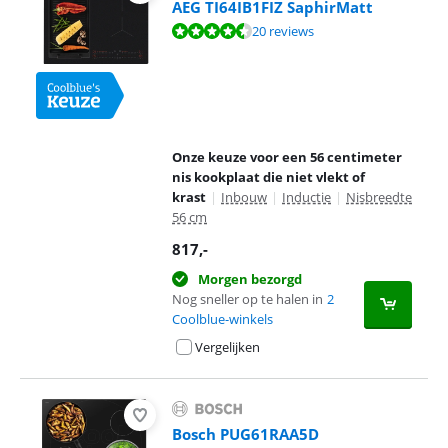
AEG TI64IB1FIZ SaphirMatt
Beoordeling is 9,1 van de 10, gebaseerd op 20 reviews.
20 reviews
Onze keuze voor een 56 centimeter
nis kookplaat die niet vlekt of
krast
|
Inbouw
|
Inductie
|
Nisbreedte
56 cm
817
,-
Morgen bezorgd
Nog sneller op te halen in
2
Coolblue-winkels
Vergelijken
Bosch PUG61RAA5D