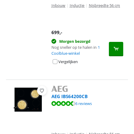
Inbouw
|
Inductie
|
Nisbreedte 56 cm
699
,-
Morgen bezorgd
Nog sneller op te halen in
1
Coolblue-winkel
Vergelijken
AEG IBS64200CB
Beoordeling is 8,8 van de 10, gebaseerd op 6 reviews.
6 reviews