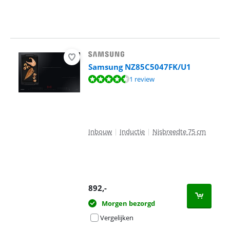
Samsung NZ85C5047FK/U1
Beoordeling is 9,0 van de 10, gebaseerd op 1 review.
1 review
Inbouw
|
Inductie
|
Nisbreedte 75 cm
892
,-
Morgen bezorgd
Vergelijken