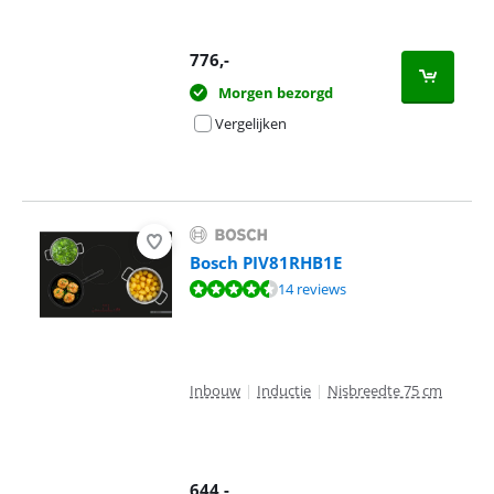
776
,-
Morgen bezorgd
Vergelijken
Bosch PIV81RHB1E
Beoordeling is 9,0 van de 10, gebaseerd op 14 reviews.
14 reviews
Inbouw
|
Inductie
|
Nisbreedte 75 cm
644
,-