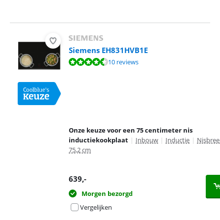
Siemens EH831HVB1E
Beoordeling is 9,4 van de 10, gebaseerd op 10 reviews.
10 reviews
Onze keuze voor een 75 centimeter nis
inductiekookplaat
|
Inbouw
|
Inductie
|
Nisbree
75,2 cm
639
,-
Morgen bezorgd
Vergelijken