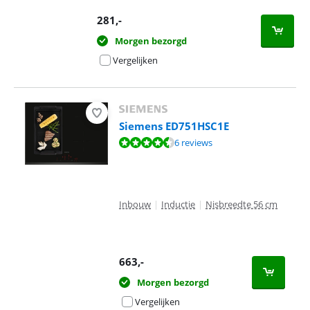
281
,-
Morgen bezorgd
Vergelijken
Siemens ED751HSC1E
Beoordeling is 9,4 van de 10, gebaseerd op 6 reviews.
6 reviews
Inbouw
|
Inductie
|
Nisbreedte 56 cm
663
,-
Morgen bezorgd
Vergelijken