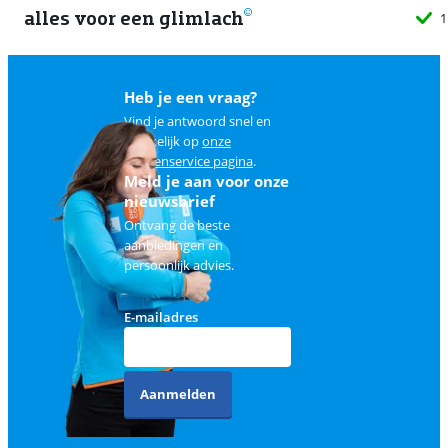
alles voor een glimlach
1
Heb je een vraag?
Vind je antwoord snel en
makkelijk op
onze
klantenservice pagina
.
Meld je aan voor onze
nieuwsbrief
Ontvang de beste
aanbiedingen en
persoonlijk advies.
E-mailadres
Aanmelden