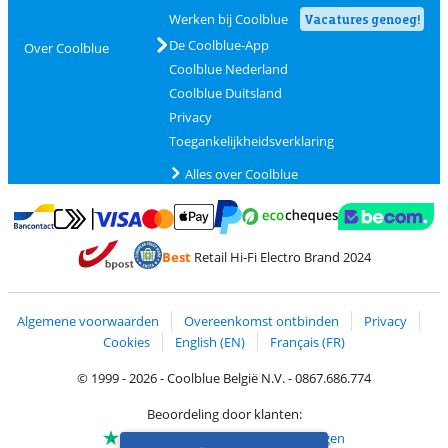
Werken bij Coolblue
Vacatures genoeg!
De Coolblue-App
Over Coolblue
Coolblue Nederland
Coolblue Duitsland
Privacy
Toegankelijkheidsverklaring
Alles over Coolblue
Betalen met MasterCard en Visa via ClickToPay
Betalen met Ecocheques
Betalen met Bancontact
Betalen met ApplePay
Webshop Trustmar
Betalen met PayPal
Best
Retail Hi-Fi Electro Brand 2024
Trustprofile van Coolblue
Verzending en bezorging met bPost
Algemene voorwaarden
Overeenkomst ontbinden
Privacy
Cookies
English (EN)
Français (FR)
© 1999 - 2026 - Coolblue België N.V. - 0867.686.774
Beoordeling door klanten:
Trustpilot 4/5
-
75.155 beoordelingen