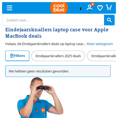
Eindejaarsknallers laptop case voor Apple
MacBook deals
Helaas, de Eindejaarsknallers deals op laptop cases zijn weer voorbij. Maar niet getreurd, want we hebben het hele jaar aanbiedingen op laptop cases. Bekijk hiervoor de algemene aanbiedingenpagina,
Meer weergeven
Filters
Eindejaarsknallers 2025 deals
Eindejaarsknalle
We hebben geen resultaten gevonden.