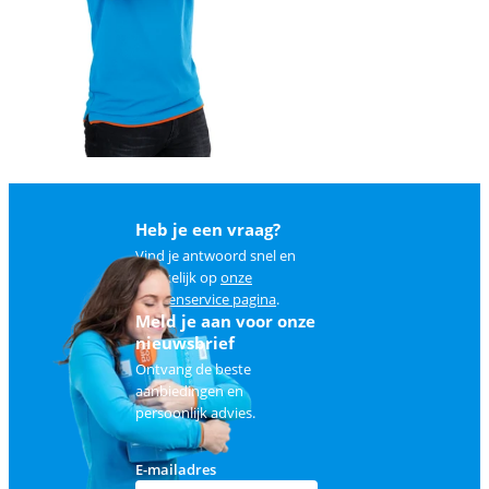
Heb je een vraag?
Vind je antwoord snel en
makkelijk op
onze
klantenservice pagina
.
Meld je aan voor onze
nieuwsbrief
Ontvang de beste
aanbiedingen en
persoonlijk advies.
E-mailadres