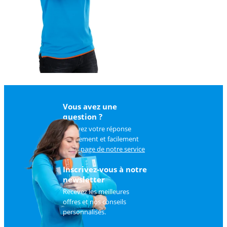
Vous avez une
question ?
Trouvez votre réponse
rapidement et facilement
sur
la page de notre service
client
.
Inscrivez-vous à notre
newsletter
Recevez les meilleures
offres et nos conseils
personnalisés.