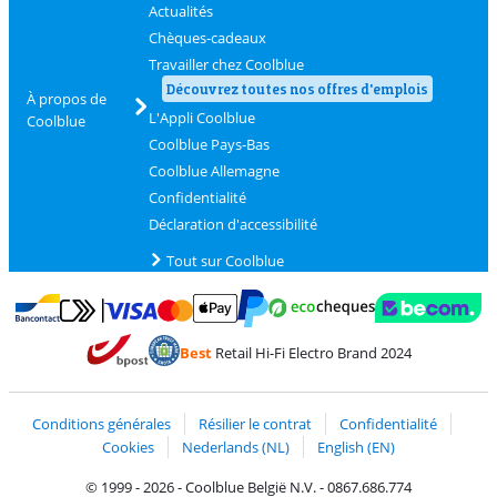
Actualités
Chèques-cadeaux
Travailler chez Coolblue
Découvrez toutes nos offres d'emplois
À propos de
L'Appli Coolblue
Coolblue
Coolblue Pays-Bas
Coolblue Allemagne
Confidentialité
Déclaration d'accessibilité
Tout sur Coolblue
Payer avec MasterCard et Visa via ClickToPay
Payer avec des écochèques
Payer avec Bancontact
Payer avec ApplePay
Webshop Trustmark 
Payer avec PayPal
Best
Retail Hi-Fi Electro Brand 2024
Trustprofile de Coolblue
Expédition et livraison avec bPost
Conditions générales
Résilier le contrat
Confidentialité
Cookies
Nederlands (NL)
English (EN)
© 1999 - 2026 - Coolblue België N.V. - 0867.686.774