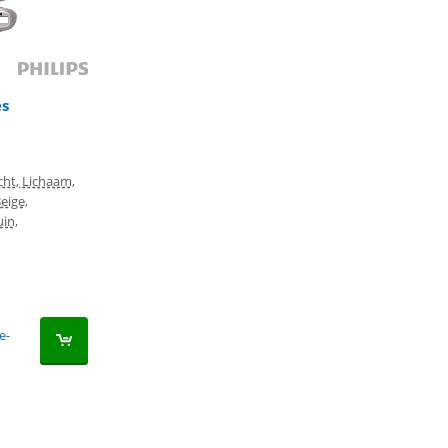
es
icht, Lichaam,
eige,
in,
e-