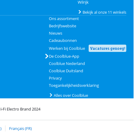
Wilrijk
Bekijk al onze 11 winkels
Ons assortiment
Bedrijfswebsite
Nieuws
Cadeaubonnen
Werken bij Coolblue
Vacatures genoeg!
De Coolblue-App
Coolblue Nederland
Coolblue Duitsland
Privacy
Toegankelijkheidsverklaring
Alles over Coolblue
i-Fi Electro Brand 2024
Coolblue
et bPost
)
Français (FR)