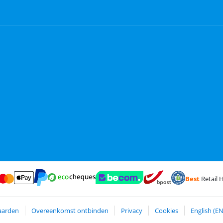
Best
Retail H
terCard en Visa via ClickToPay
Betalen met Ecocheques
ct
Betalen met ApplePay
Webshop Trustmark en klantreviews
Trustprofile van 
Verzending en bezorging m
Betalen met PayPal
aarden
Overeenkomst ontbinden
Privacy
Cookies
English (EN