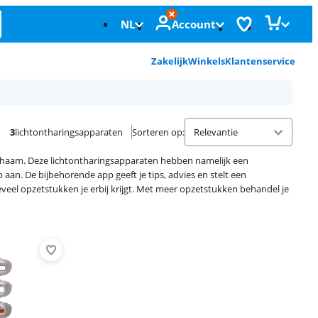
NL
Account
Zakelijk
Winkels
Klantenservice
3
lichtontharingsapparaten
Sorteren op
:
 lichaam. Deze lichtontharingsapparaten hebben namelijk een
 aan. De bijbehorende app geeft je tips, advies en stelt een
veel opzetstukken je erbij krijgt. Met meer opzetstukken behandel je
Advertentie