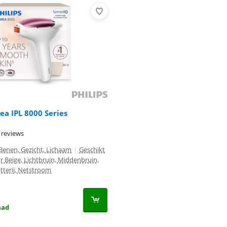
ea IPL 8000 Series
 reviews
Benen, Gezicht, Lichaam
|
Geschikt
r Beige, Lichtbruin, Middenbruin,
atterij, Netstroom
aad