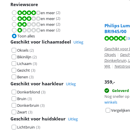
Reviewscore
en meer
(
2
)
Beoordeling is 8,0 van de 10.
en meer
(
2
)
Beoordeling is 6,0 van de 10.
en meer
(
2
)
Beoordeling is 4,0 van de 10.
Philips Lum
en meer
(
2
)
Beoordeling is 2,0 van de 10.
BRI945/00
Toon alles
Beoordeling is 
3
Geschikt voor lichaamsdeel
Uitleg
Beoordeling is 
Geschikt voor B
Oksels
(
2
)
Oksels
|
Gesch
Bikinilijn
(
2
)
Donkerbruin, L
Lichaam
(
3
)
Wit
|
Netstro
Gezicht
(
3
)
Benen
(
3
)
359
,-
Geschikt voor haarkleur
Uitleg
Geleverd
Donkerblond
(
3
)
Nog sneller op 
Bruin
(
3
)
winkels
Donkerbruin
(
3
)
Vergelijken
Zwart
(
3
)
Geschikt voor huidskleur
Uitleg
Lichtbruin
(
3
)