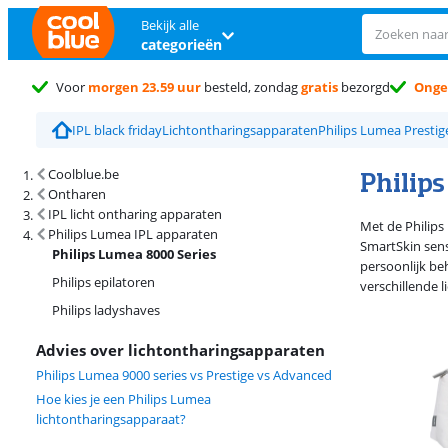
Bekijk alle
categorieën
Voor
morgen 23.59 uur
besteld, zondag
gratis
bezorgd
Onge
IPL black friday
Lichtontharingsapparaten
Philips Lumea Prestig
Zoekresultaten en sortering
Philip
Coolblue.be
Ontharen
IPL licht ontharing apparaten
Met de Philips
Philips Lumea IPL apparaten
SmartSkin senso
Philips Lumea 8000 Series
persoonlijk be
Philips epilatoren
verschillende 
Philips ladyshaves
Advies over lichtontharingsapparaten
Philips Lumea 9000 series vs Prestige vs Advanced
Hoe kies je een Philips Lumea
lichtontharingsapparaat?