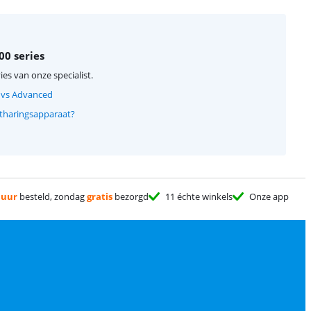
00 series
ies van onze specialist.
e vs Advanced
ntharingsapparaat?
 uur
besteld, zondag
gratis
bezorgd
11 échte winkels
Onze app