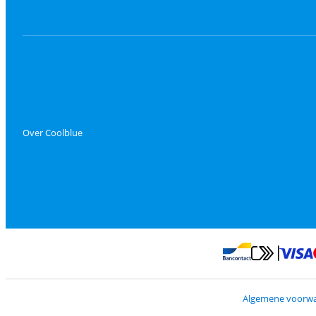
Over Coolblue
Betalen met Mas
Betalen met Banconta
Algemene voorw