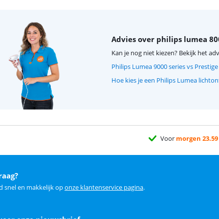
Advies over philips lumea 80
Kan je nog niet kiezen? Bekijk het adv
Philips Lumea 9000 series vs Prestig
Hoe kies je een Philips Lumea lichto
Voor
morgen 23.59
raag?
d snel en makkelijk op
onze klantenservice pagina
.