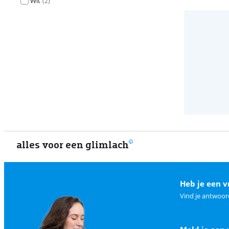
Wit
(
2
)
alles voor een glimlach
Heb je een v
Vind je antwoor