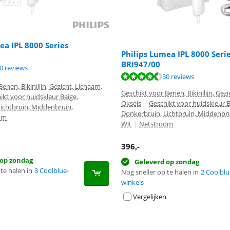
ea IPL 8000 Series
Philips Lumea IPL 8000 Seri
BRI947/00
8,6 van de 10, gebaseerd op 30 reviews.
0 reviews
8,6 van de 10, gebaseerd op 30 reviews.
30 reviews
enen, Bikinilijn, Gezicht, Lichaam,
Geschikt voor Benen, Bikinilijn, Gez
ikt voor huidskleur Beige,
Oksels
|
Geschikt voor huidskleur B
ichtbruin, Middenbruin,
Donkerbruin, Lichtbruin, Middenbru
om
Wit
|
Netstroom
396
,-
 op zondag
Geleverd op zondag
te halen in
3 Coolblue-
Nog sneller op te halen in
2 Coolblu
winkels
Vergelijken