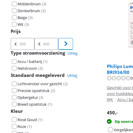
Middenbruin
(
3
)
Donkerbruin
(
2
)
Beige
(
3
)
Wit
(
3
)
Prijs
Prijs
€
€
Type stroomvoorziening
Uitleg
Accu / batterij
(
1
)
Philips Lum
Netstroom
(
3
)
BRI934/00
Standaard meegeleverd
Uitleg
0
Lichtvenster voor gezicht
(
2
)
Geschikt voor 
Precisie opzetstuk
(
2
)
voor huidskleu
Opbergetui
(
3
)
Wit
|
Accu / b
Breed opzetstuk
(
1
)
Kleur
450
,-
Rosé Goud
(
1
)
Op voorr
Roze
(
1
)
Vergelijken