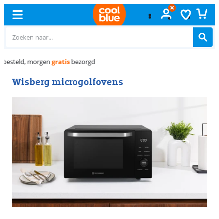
Gratis
ruilen
Wisberg microgolfovens