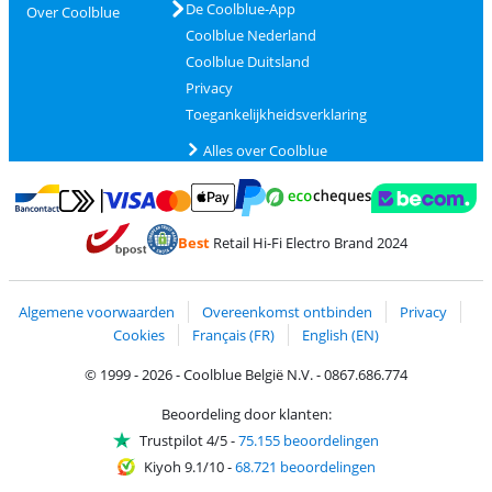
De Coolblue-App
Over Coolblue
Coolblue Nederland
Coolblue Duitsland
Privacy
Toegankelijkheidsverklaring
Alles over Coolblue
Betalen met MasterCard en Visa via ClickToPay
Betalen met Ecocheques
Betalen met Bancontact
Betalen met ApplePay
Webshop Trustmar
Betalen met PayPal
Best
Retail Hi-Fi Electro Brand 2024
Trustprofile van Coolblue
Verzending en bezorging met bPost
Algemene voorwaarden
Overeenkomst ontbinden
Privacy
Cookies
Français (FR)
English (EN)
© 1999 - 2026 - Coolblue België N.V. - 0867.686.774
Beoordeling door klanten:
Trustpilot 4/5
-
75.155 beoordelingen
Kiyoh 9.1/10
-
68.721 beoordelingen