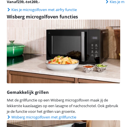
Vanaf
239
,-
tot
269
,-
Kies je mi
Kies je microgolfoven met airfry functie
Wisberg microgolfoven functies
Gemakkelijk grillen
Met de grillfunctie op een Wisberg microgolfoven maak jij de
lekkerste kaaslaagjes op een lasagne of nachoschotel. Ook gebruik
je de functie voor het grillen van groente.
Wisberg microgolfoven met grillfunctie