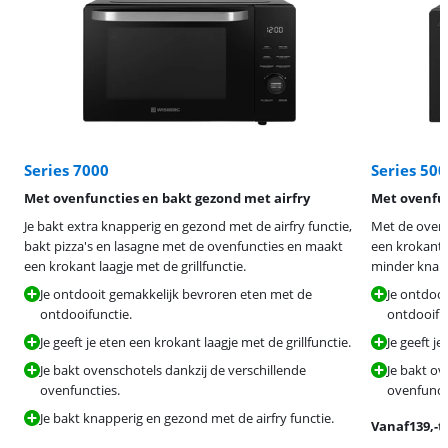
Series 7000
Series 500
Met ovenfuncties en bakt gezond met airfry
Met ovenfun
Je bakt extra knapperig en gezond met de airfry functie,
Met de ovenf
bakt pizza's en lasagne met de ovenfuncties en maakt
een krokant l
een krokant laagje met de grillfunctie.
minder knappe
Je ontdooit gemakkelijk bevroren eten met de
Je ontdoo
ontdooifunctie.
ontdooifun
Je geeft je eten een krokant laagje met de grillfunctie.
Je geeft je
Je bakt ovenschotels dankzij de verschillende
Je bakt ov
ovenfuncties.
ovenfunct
Je bakt knapperig en gezond met de airfry functie.
Vanaf
139
,-
t