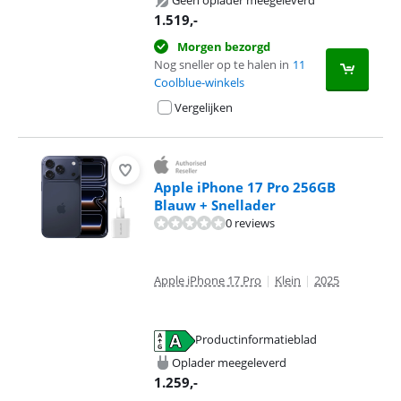
Geen oplader meegeleverd
1.519
,-
Morgen bezorgd
Nog sneller op te halen in
11
Coolblue-winkels
Vergelijken
Apple iPhone 17 Pro 256GB
Blauw + Snellader
0 reviews
Apple iPhone 17 Pro
|
Klein
|
2025
Productinformatieblad
opent in nieuw tabblad
Oplader meegeleverd
1.259
,-