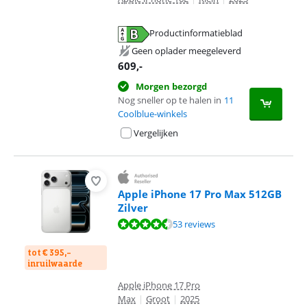
Productinformatieblad
opent in nieuw tabblad
Geen oplader meegeleverd
609
,-
Morgen bezorgd
Nog sneller op te halen in
11
Coolblue-winkels
Vergelijken
Apple iPhone 17 Pro Max 512GB
Zilver
Beoordeling is 9,1 van de 10, gebaseerd op 53 reviews.
53 reviews
tot € 395,-
inruilwaarde
Apple iPhone 17 Pro
Max
|
Groot
|
2025