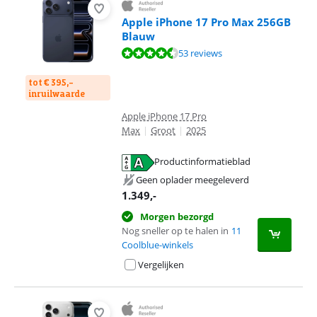
Apple iPhone 17 Pro Max 256GB
Blauw
Beoordeling is 9,1 van de 10, gebaseerd op 53 reviews.
53 reviews
tot € 395,-
inruilwaarde
Apple iPhone 17 Pro
Max
|
Groot
|
2025
Productinformatieblad
opent in nieuw tabblad
Geen oplader meegeleverd
1.349
,-
Morgen bezorgd
Nog sneller op te halen in
11
Coolblue-winkels
Vergelijken