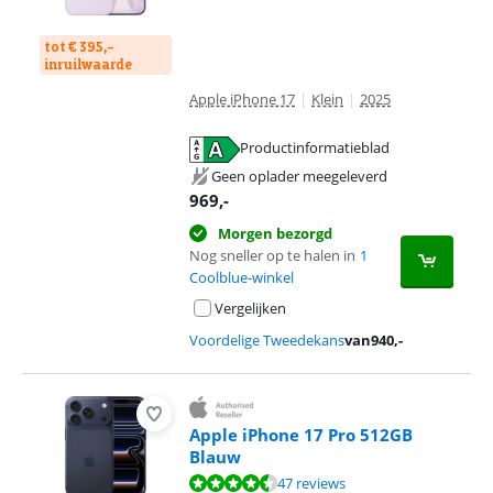
tot € 395,-
inruilwaarde
Apple iPhone 17
|
Klein
|
2025
Productinformatieblad
opent in nieuw tabblad
Geen oplader meegeleverd
969
,-
Morgen bezorgd
Nog sneller op te halen in
1
Coolblue-winkel
Vergelijken
Voordelige Tweedekans
van
940
,-
Apple iPhone 17 Pro 512GB
Blauw
Beoordeling is 9,1 van de 10, gebaseerd op 47 reviews.
47 reviews