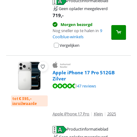
Productinformatieblad
opent in nieuw tabblad
Geen oplader meegeleverd
719
,-
Morgen bezorgd
Nog sneller op te halen in
9
Coolblue-winkels
Vergelijken
Apple iPhone 17 Pro 512GB
Zilver
Beoordeling is 9,1 van de 10, gebaseerd op 47 reviews.
47 reviews
tot € 395,-
inruilwaarde
Apple iPhone 17 Pro
|
Klein
|
2025
Productinformatieblad
opent in nieuw tabblad