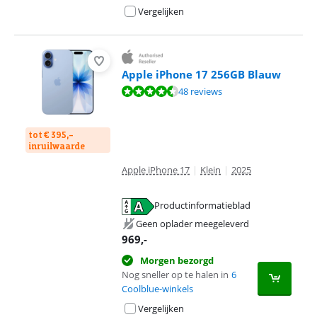
Vergelijken
Apple iPhone 17 256GB Blauw
Beoordeling is 9,1 van de 10, gebaseerd op 48 reviews.
48 reviews
tot € 395,-
inruilwaarde
Apple iPhone 17
|
Klein
|
2025
Productinformatieblad
opent in nieuw tabblad
Geen oplader meegeleverd
969
,-
Morgen bezorgd
Nog sneller op te halen in
6
Coolblue-winkels
Vergelijken