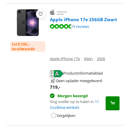
Apple iPhone 17e 256GB Zwart
Beoordeling is 8,9 van de 10, gebaseerd op 9 reviews.
9 reviews
tot € 395,-
inruilwaarde
Apple iPhone 17e
|
Klein
|
2026
Productinformatieblad
opent in nieuw tabblad
Geen oplader meegeleverd
719
,-
Morgen bezorgd
Nog sneller op te halen in
11
Coolblue-winkels
Vergelijken