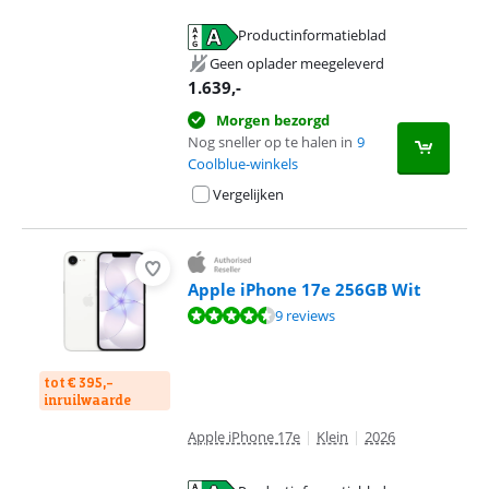
Productinformatieblad
opent in nieuw tabblad
Geen oplader meegeleverd
1.639
,-
Morgen bezorgd
Nog sneller op te halen in
9
Coolblue-winkels
Vergelijken
Apple iPhone 17e 256GB Wit
Beoordeling is 8,9 van de 10, gebaseerd op 9 reviews.
9 reviews
tot € 395,-
inruilwaarde
Apple iPhone 17e
|
Klein
|
2026