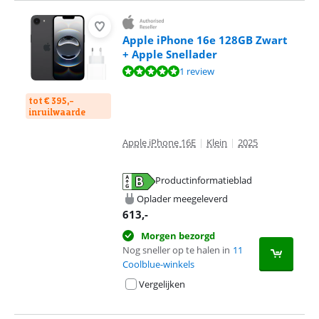
Apple iPhone 16e 128GB Zwart
+ Apple Snellader
Beoordeling is 10 van de 10, gebaseerd op 1 review.
1 review
tot € 395,-
inruilwaarde
Apple iPhone 16E
|
Klein
|
2025
Productinformatieblad
opent in nieuw tabblad
Oplader meegeleverd
613
,-
Morgen bezorgd
Nog sneller op te halen in
11
Coolblue-winkels
Vergelijken