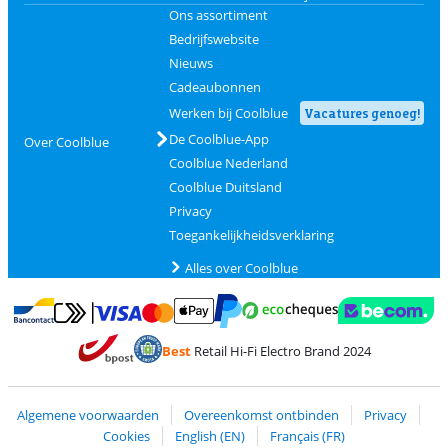
Ons assortiment
Bedrijfswebsite
Nieuws
Cadeaubonnen
Werken bij Coolblue
Vacatures genoeg!
De Coolblue-App
Over Coolblue
Coolblue Nederland
Coolblue Duitsland
Privacy
Toegankelijkheidsverklaring
Alles over Coolblue
Betalen met MasterCard en Visa via ClickToPay
Betalen met Ecocheques
Betalen met Bancontact
Betalen met ApplePay
Webshop Trustmar
Betalen met PayPal
Best
Retail Hi-Fi Electro Brand 2024
Trustprofile van Coolblue
Verzending en bezorging met bPost
Algemene voorwaarden
Overeenkomst ontbinden
Privacy
Cookies
English (EN)
Français (FR)