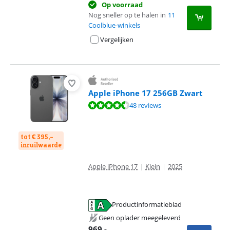
Op voorraad
Nog sneller op te halen in
11
Coolblue-winkels
Vergelijken
Apple iPhone 17 256GB Zwart
Beoordeling is 9,1 van de 10, gebaseerd op 48 reviews.
48 reviews
tot € 395,-
inruilwaarde
Apple iPhone 17
|
Klein
|
2025
Productinformatieblad
opent in nieuw tabblad
Geen oplader meegeleverd
969
,-