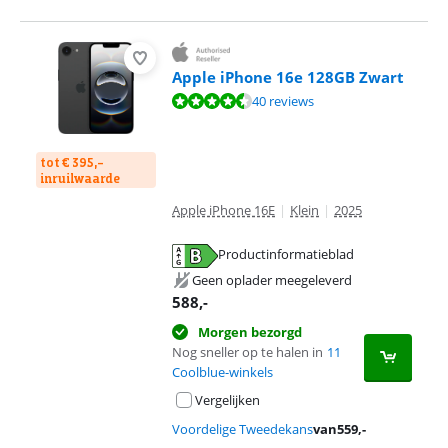
Apple iPhone 16e 128GB Zwart
Beoordeling is 8,8 van de 10, gebaseerd op 40 reviews.
40 reviews
tot € 395,-
inruilwaarde
Apple iPhone 16E
|
Klein
|
2025
Productinformatieblad
opent in nieuw tabblad
Geen oplader meegeleverd
588
,-
Morgen bezorgd
Nog sneller op te halen in
11
Coolblue-winkels
Vergelijken
Voordelige Tweedekans
van
559
,-