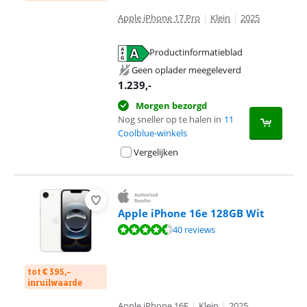
Apple iPhone 17 Pro
|
Klein
|
2025
Productinformatieblad
opent in nieuw tabblad
Geen oplader meegeleverd
1.239
,-
Morgen bezorgd
Nog sneller op te halen in
11
Coolblue-winkels
Vergelijken
Apple iPhone 16e 128GB Wit
Beoordeling is 8,8 van de 10, gebaseerd op 40 reviews.
40 reviews
tot € 395,-
inruilwaarde
Apple iPhone 16E
|
Klein
|
2025