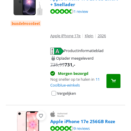
+ Snellader
Beoordeling is 9,2 van de 10, gebaseerd op 1 review.
1 review
bundelvoordeel
Apple iPhone 17e
|
Klein
|
2026
Productinformatieblad
opent in nieuw tabblad
Oplader meegeleverd
735,99
731
,-
Morgen bezorgd
Nog sneller op te halen in
11
Coolblue-winkels
Vergelijken
Apple iPhone 17e 256GB Roze
Beoordeling is 8,9 van de 10, gebaseerd op 9 reviews.
9 reviews