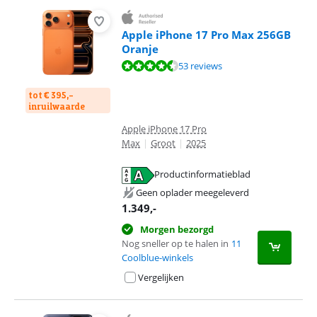
Apple iPhone 17 Pro Max 256GB
Oranje
Beoordeling is 9,1 van de 10, gebaseerd op 53 reviews.
53 reviews
tot € 395,-
inruilwaarde
Apple iPhone 17 Pro
Max
|
Groot
|
2025
Productinformatieblad
opent in nieuw tabblad
Geen oplader meegeleverd
1.349
,-
Morgen bezorgd
Nog sneller op te halen in
11
Coolblue-winkels
Vergelijken