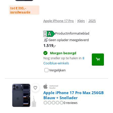
tot € 395,-
inruilwaarde
Apple iPhone 17 Pro
|
Klein
|
2025
Productinformatieblad
opent in nieuw tabblad
Geen oplader meegeleverd
1.519
,-
Morgen bezorgd
Nog sneller op te halen in
8
Coolblue-winkels
Vergelijken
Apple iPhone 17 Pro Max 256GB
Blauw + Snellader
0 reviews