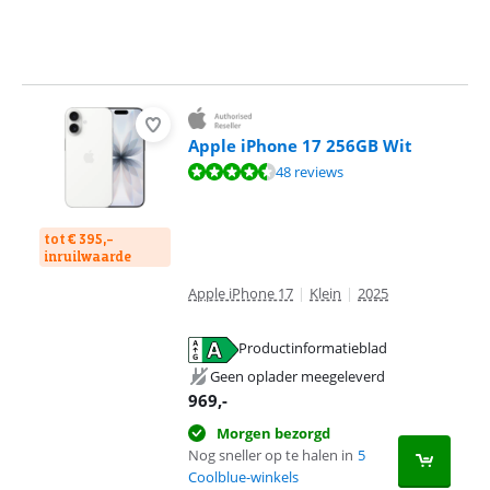
Apple iPhone 17 256GB Wit
Beoordeling is 9,1 van de 10, gebaseerd op 48 reviews.
48 reviews
tot € 395,-
inruilwaarde
Apple iPhone 17
|
Klein
|
2025
Productinformatieblad
opent in nieuw tabblad
Geen oplader meegeleverd
969
,-
Morgen bezorgd
Nog sneller op te halen in
5
Coolblue-winkels