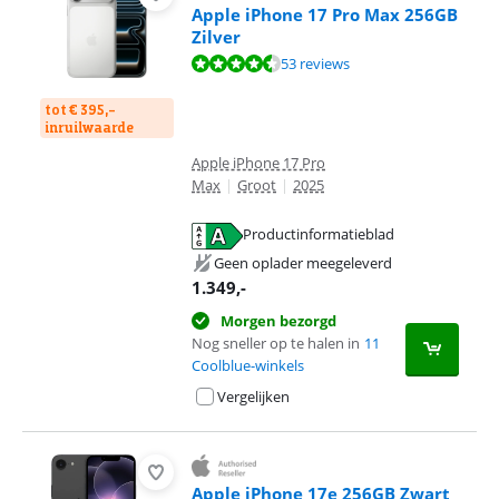
Apple iPhone 17 Pro Max 256GB
Zilver
Beoordeling is 9,1 van de 10, gebaseerd op 53 reviews.
53 reviews
tot € 395,-
inruilwaarde
Apple iPhone 17 Pro
Max
|
Groot
|
2025
Productinformatieblad
opent in nieuw tabblad
Geen oplader meegeleverd
1.349
,-
Morgen bezorgd
Nog sneller op te halen in
11
Coolblue-winkels
Vergelijken
Apple iPhone 17e 256GB Zwart