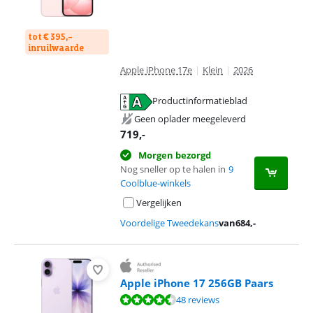
tot € 395,-
inruilwaarde
Apple iPhone 17e
|
Klein
|
2026
Productinformatieblad
opent in nieuw tabblad
Geen oplader meegeleverd
719
,-
Morgen bezorgd
Nog sneller op te halen in
9
Coolblue-winkels
Vergelijken
Voordelige Tweedekans
van
684
,-
Apple iPhone 17 256GB Paars
Beoordeling is 9,1 van de 10, gebaseerd op 48 reviews.
48 reviews