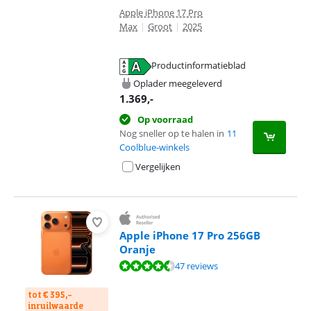
Apple iPhone 17 Pro
Max
|
Groot
|
2025
Productinformatieblad
opent in nieuw tabblad
Oplader meegeleverd
1.369
,-
Op voorraad
Nog sneller op te halen in
11
Coolblue-winkels
Vergelijken
Apple iPhone 17 Pro 256GB
Oranje
Beoordeling is 9,1 van de 10, gebaseerd op 47 reviews.
47 reviews
tot € 395,-
inruilwaarde