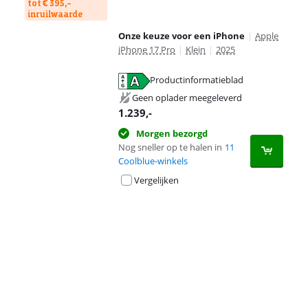
tot € 395,-
inruilwaarde
Onze keuze voor een iPhone
|
Apple
iPhone 17 Pro
|
Klein
|
2025
Productinformatieblad
opent in nieuw tabblad
Geen oplader meegeleverd
1.239
,-
Morgen bezorgd
Nog sneller op te halen in
11
Coolblue-winkels
Vergelijken
Advertentie