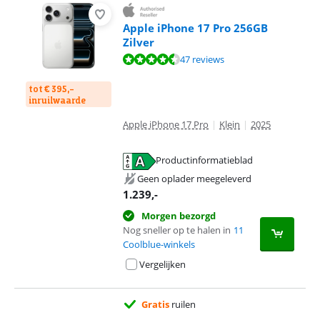
Apple iPhone 17 Pro 256GB
Zilver
Beoordeling is 9,1 van de 10, gebaseerd op 47 reviews.
47 reviews
tot € 395,-
inruilwaarde
Apple iPhone 17 Pro
|
Klein
|
2025
Productinformatieblad
opent in nieuw tabblad
Geen oplader meegeleverd
1.239
,-
Morgen bezorgd
Nog sneller op te halen in
11
Coolblue-winkels
Vergelijken
Gratis
ruilen