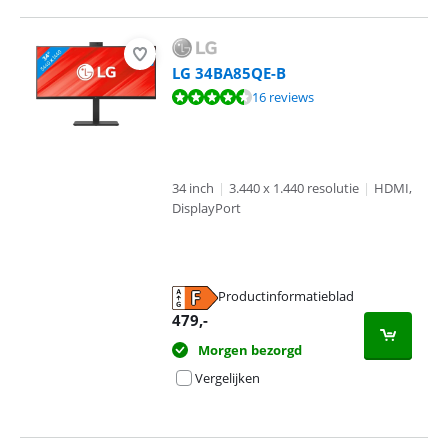
LG 34BA85QE-B
Beoordeling is 9,3 van de 10, gebaseerd op 16 reviews.
16 reviews
34 inch
|
3.440 x 1.440 resolutie
|
HDMI,
DisplayPort
Productinformatieblad
opent in nieuw tabblad
479
,-
Morgen bezorgd
Vergelijken