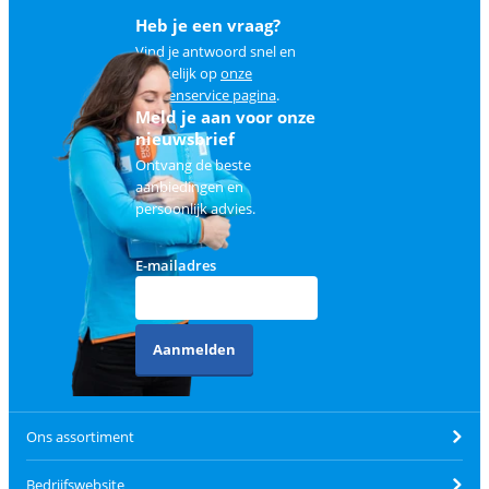
Heb je een vraag?
Vind je antwoord snel en
makkelijk op
onze
klantenservice pagina
.
Meld je aan voor onze
nieuwsbrief
Ontvang de beste
aanbiedingen en
persoonlijk advies.
E-mailadres
Aanmelden
Ons assortiment
Bedrijfswebsite