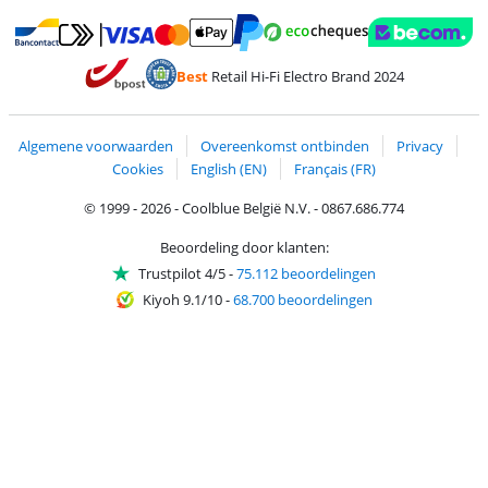
Betalen met MasterCard en Visa via ClickToPay
Betalen met Ecocheques
Betalen met Bancontact
Betalen met ApplePay
Webshop Trustmar
Betalen met PayPal
Best
Retail Hi-Fi Electro Brand 2024
Trustprofile van Coolblue
Verzending en bezorging met bPost
Algemene voorwaarden
Overeenkomst ontbinden
Privacy
Cookies
English (EN)
Français (FR)
© 1999 - 2026 - Coolblue België N.V. - 0867.686.774
Beoordeling door klanten:
Trustpilot 4/5
-
75.112 beoordelingen
Kiyoh 9.1/10
-
68.700 beoordelingen