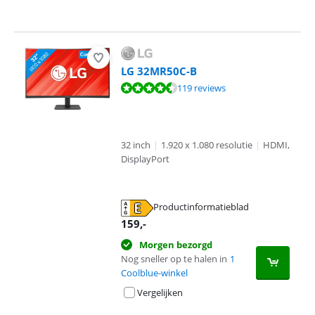
LG 32MR50C-B
Beoordeling is 9,1 van de 10, gebaseerd op 119 reviews.
119 reviews
32 inch
|
1.920 x 1.080 resolutie
|
HDMI,
DisplayPort
Productinformatieblad
opent in nieuw tabblad
159
,-
Morgen bezorgd
Nog sneller op te halen in
1
Coolblue-winkel
Vergelijken