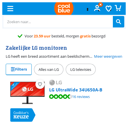
Gratis
ruilen
Zakelijke LG monitoren
LG heeft een breed assortiment aan beeldschermen voor onder andere zakelijk gebruikt. Kies uit verschillende maten zoals een 24 inch of 27 inch scherm. Met een in hoogte verstelbare of kantelbare LG monitor kies je een model met een comfortabele werkpositie voor kantoor of werkplek. Wil je de hele dag onvermoeibaar doorwerken? Met een ingebouwde blauw licht filter voorkom je geïrriteerde ogen en slaapproblemen.
Meer weergeven
Filters
Alles van LG
LG televisies
LG UltraWide 34U650A-B
Beoordeling is 9,3 van de 10, gebaseerd op 16 reviews.
16 reviews