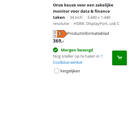
Onze keuze voor een zakelijke
monitor voor data & finance
taken
|
34 inch
|
3.440 x 1.440
resolutie
|
HDMI, DisplayPort, usb C
Productinformatieblad
opent in nieuw tabblad
369
,-
Morgen bezorgd
Nog sneller op te halen in
1
Coolblue-winkel
Vergelijken
Advertentie