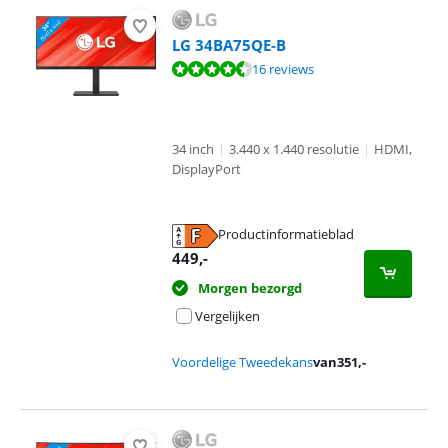
LG 34BA75QE-B
Beoordeling is 9,3 van de 10, gebaseerd op 16 reviews.
16 reviews
34 inch
|
3.440 x 1.440 resolutie
|
HDMI,
DisplayPort
Productinformatieblad
opent in nieuw tabblad
449
,-
Morgen bezorgd
Vergelijken
Voordelige Tweedekans
van
351
,-