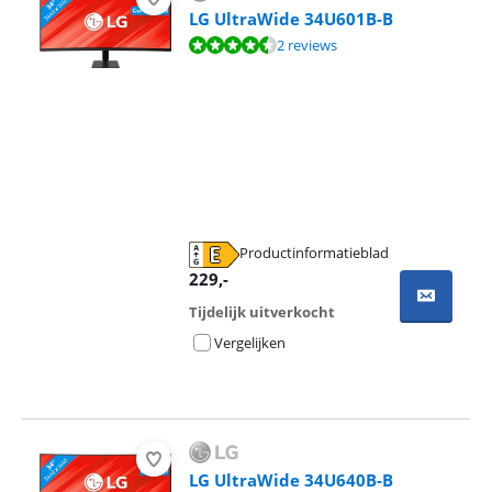
LG UltraWide 34U601B-B
Beoordeling is 8,8 van de 10, gebaseerd op 2 reviews.
2 reviews
Productinformatieblad
opent in nieuw tabblad
229
,-
Tijdelijk uitverkocht
Vergelijken
LG UltraWide 34U640B-B