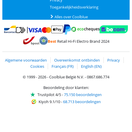
Toegankelijkheidsverklaring
Alles over Coolblue
Betalen met MasterCard en Visa via ClickToPay
Betalen met Ecocheques
Betalen met Bancontact
Betalen met ApplePay
Webshop Trustmar
Betalen met PayPal
Best
Retail Hi-Fi Electro Brand 2024
Trustprofile van Coolblue
Verzending en bezorging met bPost
Algemene voorwaarden
Overeenkomst ontbinden
Privacy
Cookies
Français (FR)
English (EN)
© 1999 - 2026 - Coolblue België N.V. - 0867.686.774
Beoordeling door klanten:
Trustpilot 4/5
-
75.150 beoordelingen
Kiyoh 9.1/10
-
68.713 beoordelingen