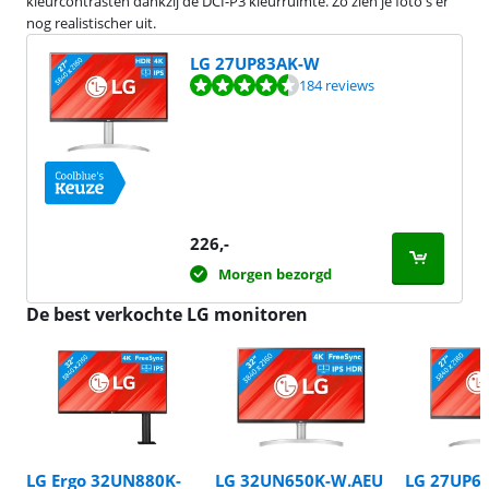
kleurcontrasten dankzij de DCI-P3 kleurruimte. Zo zien je foto's er
nog realistischer uit.
LG 27UP83AK-W
Beoordeling is 9,0 van de 10, gebaseerd op 184 reviews.
184 reviews
226
,-
Morgen bezorgd
De best verkochte LG monitoren
LG Ergo 32UN880K-
LG 32UN650K-W.AEU
LG 27UP6