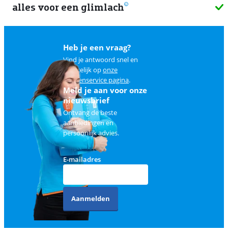
alles voor een glimlach
1
Heb je een vraag?
Vind je antwoord snel en
makkelijk op
onze
klantenservice pagina
.
Meld je aan voor onze
nieuwsbrief
Ontvang de beste
aanbiedingen en
persoonlijk advies.
E-mailadres
Aanmelden