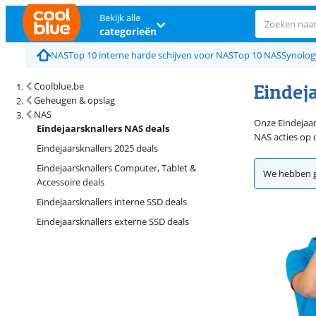
Bekijk alle
categorieën
NAS
Top 10 interne harde schijven voor NAS
Top 10 NAS
Synolog
Eindej
Coolblue.be
Geheugen & opslag
NAS
Onze Eindejaars
Eindejaarsknallers NAS deals
NAS acties op
Eindejaarsknallers 2025 deals
Eindejaarsknallers Computer, Tablet &
We hebben g
Accessoire deals
Eindejaarsknallers interne SSD deals
Eindejaarsknallers externe SSD deals