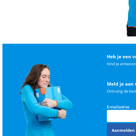
Heb je een v
Vind je antwoor
Meld je aan 
Ontvang de best
E-mailadres
Aanmelden