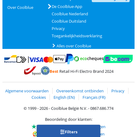
De Coolblue-App
Over Coolblue
Coolblue Nederland
Coolblue Duitsland
Privacy
Toegankelijkheidsverklaring
Alles over Coolblue
Betalen met MasterCard en Visa via ClickToPay
Betalen met Ecocheques
Betalen met Bancontact
Betalen met ApplePay
Webshop Trustmar
Betalen met PayPal
Best
Retail Hi-Fi Electro Brand 2024
Trustprofile van Coolblue
Verzending en bezorging met bPost
Algemene voorwaarden
Overeenkomst ontbinden
Privacy
Cookies
English (EN)
Français (FR)
© 1999 - 2026 - Coolblue België N.V. - 0867.686.774
Beoordeling door klanten:
Trustpilot 4/5
-
75.112 beoordelingen
Filters
Kiyoh 9.1/10
-
68.700 beoordelingen