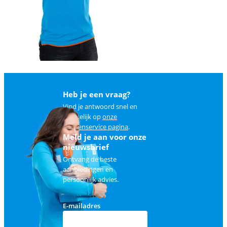
Heb je een vraag?
Vind je antwoord snel en
makkelijk op
onze
klantenservice pagina
.
Meld je aan voor onze
nieuwsbrief
Ontvang de beste
aanbiedingen en
persoonlijk advies.
E-mailadres