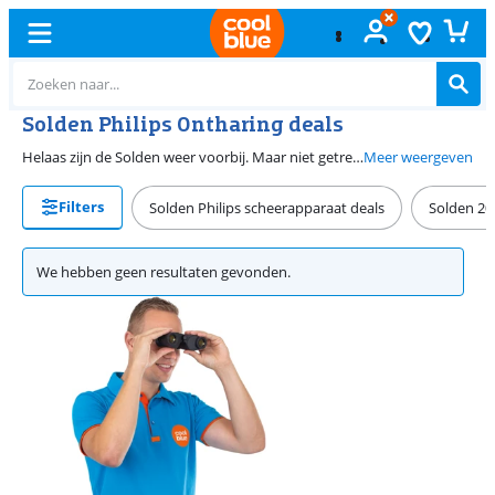
Solden Philips Ontharing deals
Helaas zijn de Solden weer voorbij. Maar niet getreurd, want bij Coolblue hebben we altijd de beste Philips ontharing deals voor jou. Zo ga je bijvoorbeeld voor een Philips IPL apparaat of een epilator. Bekijk ons assortiment en vind een Philips ontharingsproduct dat bij jou past.
Meer weergeven
Filters
Solden Philips scheerapparaat deals
Solden 20
We hebben geen resultaten gevonden.