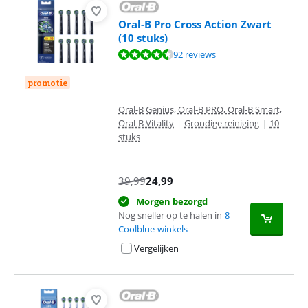
Oral-B Pro Cross Action Zwart
(10 stuks)
Beoordeling is 9,0 van de 10, gebaseerd op 92 reviews.
92 reviews
promotie
Oral-B Genius, Oral-B PRO, Oral-B Smart,
Oral-B Vitality
|
Grondige reiniging
|
10
stuks
39,99
24,99
Morgen bezorgd
Nog sneller op te halen in
8
Coolblue-winkels
Vergelijken