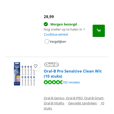
28,99
Morgen bezorgd
Nog sneller op te halen in
1
Coolblue-winkel
Vergelijken
Oral-B Pro Sensitive Clean Wit
(10 stuks)
Beoordeling is 9,0 van de 10, gebaseerd op 92 reviews.
92 reviews
Oral-B Genius, Oral-B PRO, Oral-B Smart,
Oral-B Vitality
|
Gevoelig tandvlees
|
10
stuks