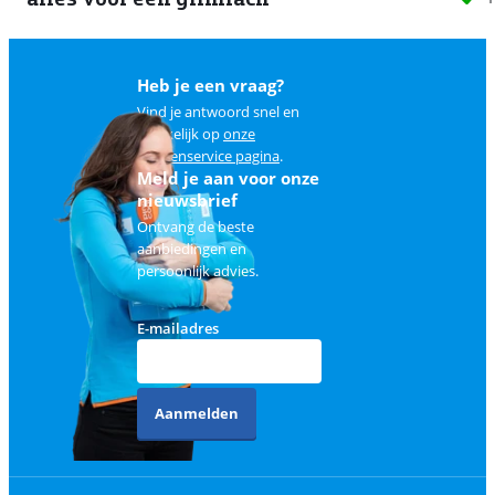
Heb je een vraag?
Vind je antwoord snel en
makkelijk op
onze
klantenservice pagina
.
Meld je aan voor onze
nieuwsbrief
Ontvang de beste
aanbiedingen en
persoonlijk advies.
E-mailadres
Aanmelden