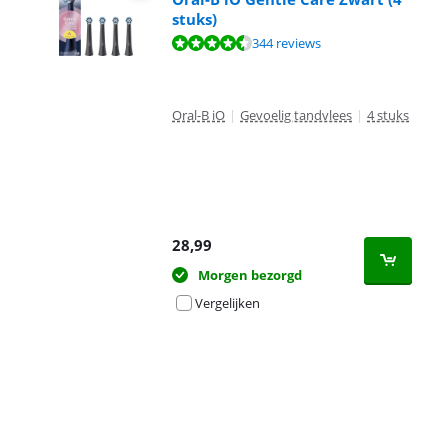
stuks)
Beoordeling is 9,2 van de 10, gebaseerd op 344 reviews.
344 reviews
Oral-B iO
|
Gevoelig tandvlees
|
4 stuks
28,99
Morgen bezorgd
Vergelijken
Advertentie