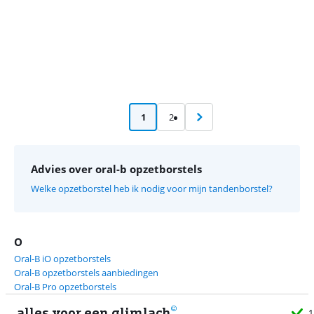
1
2
Advies over oral-b opzetborstels
Welke opzetborstel heb ik nodig voor mijn tandenborstel?
O
Oral-B iO opzetborstels
Oral-B opzetborstels aanbiedingen
Oral-B Pro opzetborstels
alles voor een glimlach
1