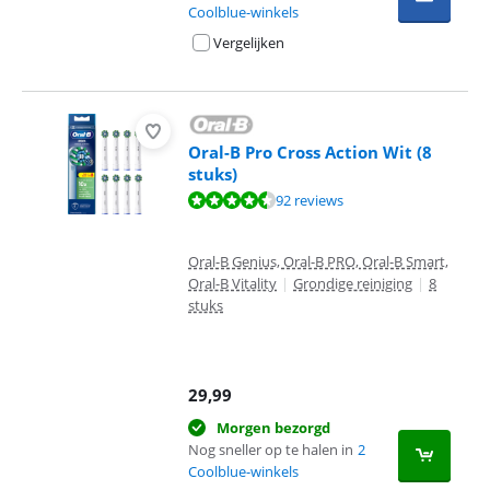
Coolblue-winkels
Vergelijken
Oral-B Pro Cross Action Wit (8
stuks)
Beoordeling is 9,0 van de 10, gebaseerd op 92 reviews.
92 reviews
Oral-B Genius, Oral-B PRO, Oral-B Smart,
Oral-B Vitality
|
Grondige reiniging
|
8
stuks
29,99
Morgen bezorgd
Nog sneller op te halen in
2
Coolblue-winkels