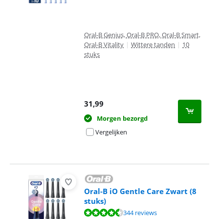
Oral-B Genius, Oral-B PRO, Oral-B Smart,
Oral-B Vitality
|
Wittere tanden
|
10
stuks
31,99
Morgen bezorgd
Vergelijken
Oral-B iO Gentle Care Zwart (8
stuks)
Beoordeling is 9,2 van de 10, gebaseerd op 344 reviews.
344 reviews