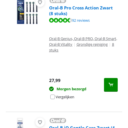
Oral-B Pro Cross Action Zwart
(8 stuks)
Beoordeling is 9,0 van de 10, gebaseerd op 92 reviews.
92 reviews
Oral-B Genius, Oral-B PRO, Oral-B Smart,
Oral-B Vitality
|
Grondige reiniging
|
8
stuks
27,99
Morgen bezorgd
Vergelijken
Oral-B iO Gentle Care Zwart (4