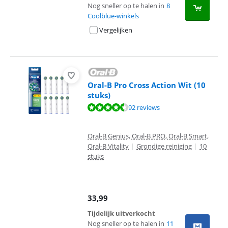
Nog sneller op te halen in
8
Coolblue-winkels
Vergelijken
Oral-B Pro Cross Action Wit (10
stuks)
Beoordeling is 9,0 van de 10, gebaseerd op 92 reviews.
92 reviews
Oral-B Genius, Oral-B PRO, Oral-B Smart,
Oral-B Vitality
|
Grondige reiniging
|
10
stuks
33,99
Tijdelijk uitverkocht
Nog sneller op te halen in
11