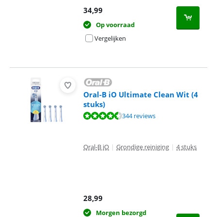
34,99
Op voorraad
Vergelijken
Oral-B iO Ultimate Clean Wit (4
stuks)
Beoordeling is 9,2 van de 10, gebaseerd op 344 reviews.
344 reviews
Oral-B iO
|
Grondige reiniging
|
4 stuks
28,99
Morgen bezorgd