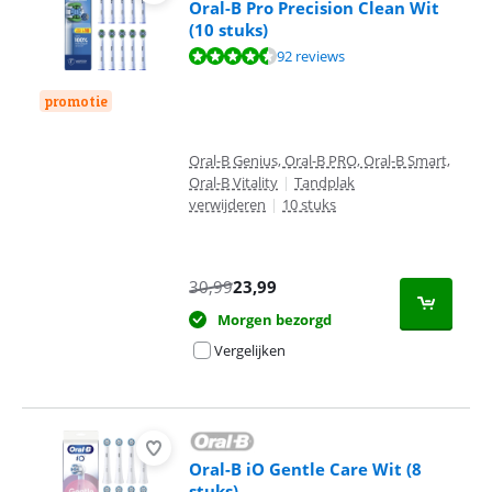
Oral-B Pro Precision Clean Wit
(10 stuks)
Beoordeling is 9,0 van de 10, gebaseerd op 92 reviews.
92 reviews
promotie
Oral-B Genius, Oral-B PRO, Oral-B Smart,
Oral-B Vitality
|
Tandplak
verwijderen
|
10 stuks
30,99
23,99
Morgen bezorgd
Vergelijken
Oral-B iO Gentle Care Wit (8
stuks)