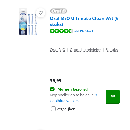
Oral-B iO Ultimate Clean Wit (6
stuks)
Beoordeling is 9,2 van de 10, gebaseerd op 344 reviews.
344 reviews
Oral-B iO
|
Grondige reiniging
|
6 stuks
36,99
Morgen bezorgd
Nog sneller op te halen in
8
Coolblue-winkels
Vergelijken