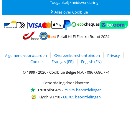
Toegankelijkheidsverklaring
Alles over Coolblue
Betalen met MasterCard en Visa via ClickToPay
Betalen met Ecocheques
Betalen met Bancontact
Betalen met ApplePay
Webshop Trustmar
Betalen met PayPal
Best
Retail Hi-Fi Electro Brand 2024
Trustprofile van Coolblue
Verzending en bezorging met bPost
Algemene voorwaarden
Overeenkomst ontbinden
Privacy
Cookies
Français (FR)
English (EN)
© 1999 - 2026 - Coolblue België N.V. - 0867.686.774
Beoordeling door klanten:
Trustpilot 4/5
-
75.129 beoordelingen
Kiyoh 9.1/10
-
68.705 beoordelingen