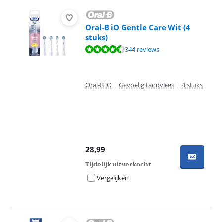
Oral-B iO Gentle Care Wit (4
stuks)
Beoordeling is 9,2 van de 10, gebaseerd op 344 reviews.
344 reviews
Oral-B iO
|
Gevoelig tandvlees
|
4 stuks
28,99
Tijdelijk uitverkocht
Vergelijken