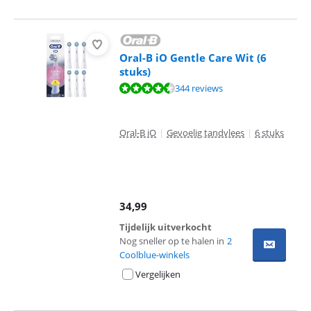
Oral-B iO Gentle Care Wit (6
stuks)
Beoordeling is 9,2 van de 10, gebaseerd op 344 reviews.
344 reviews
Oral-B iO
|
Gevoelig tandvlees
|
6 stuks
34,99
Tijdelijk uitverkocht
Nog sneller op te halen in
2
Coolblue-winkels
Vergelijken