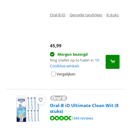
Oral-B iO
|
Gevoelig tandvlees
|
8 stuks
45,99
Morgen bezorgd
Nog sneller op te halen in
10
Coolblue-winkels
Vergelijken
Oral-B iO Ultimate Clean Wit (8
stuks)
Beoordeling is 9,2 van de 10, gebaseerd op 344 reviews.
344 reviews