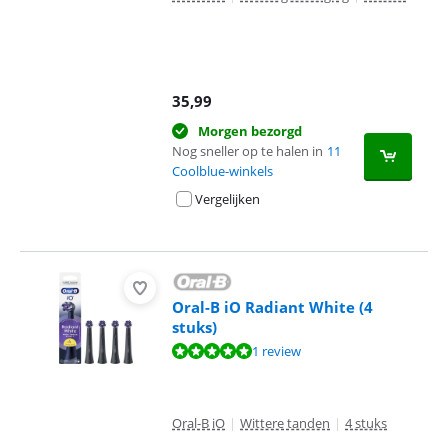
35,99
Morgen bezorgd
Nog sneller op te halen in
11
Coolblue-winkels
Vergelijken
Oral-B iO Radiant White (4
stuks)
Beoordeling is 10 van de 10, gebaseerd op 1 review.
1 review
Oral-B iO
|
Wittere tanden
|
4 stuks