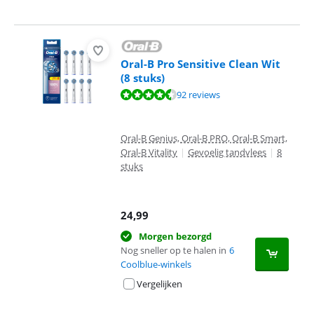
Oral-B Pro Sensitive Clean Wit
(8 stuks)
Beoordeling is 9,0 van de 10, gebaseerd op 92 reviews.
92 reviews
Oral-B Genius, Oral-B PRO, Oral-B Smart,
Oral-B Vitality
|
Gevoelig tandvlees
|
8
stuks
24,99
Morgen bezorgd
Nog sneller op te halen in
6
Coolblue-winkels
Vergelijken