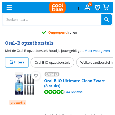
Ongeopend
ruilen
Oral-B opzetborstels
Met de Oral-B opzetborstels houd je jouw gebit goed schoon. Door het vele poetsen slijten de haartjes van de Oral-B opzetstukjes, hierdoor verliezen ze hun werking. Wij raden daarom aan dat je de opzetborstel elke 3 maanden vervangt. Kijk goed welke opzetstukjes van Oral-B op jouw tandenborstel passen. Zo zijn er opzetborstels voor de Oral-B iO tandenborstels, maar ook voor de Pro modellen. Welk Oral-B opzetstuk je nodig hebt, hangt ook af van jouw behoeften. Er zijn bijvoorbeeld borstels voor wittere tanden en voor gevoelig tandvlees.
Meer weergeven
Filters
Oral-B iO opzetborstels
Welke opzetborstel he
Oral-B iO Ultimate Clean Zwart
(8 stuks)
Beoordeling is 9,2 van de 10, gebaseerd op 344 reviews.
344 reviews
promotie