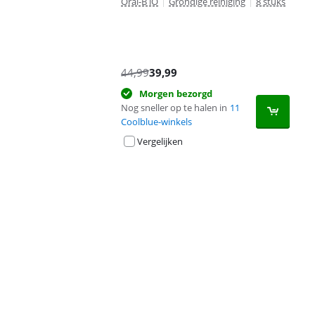
Oral-B iO
|
Grondige reiniging
|
8 stuks
44,99
39,99
Morgen bezorgd
Nog sneller op te halen in
11
Coolblue-winkels
Vergelijken
Advertentie