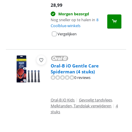
28,99
Morgen bezorgd
Nog sneller op te halen in
8
Coolblue-winkels
Vergelijken
Oral-B iO Gentle Care
Spiderman (4 stuks)
0 reviews
Oral-B iO Kids
|
Gevoelig tandvlees,
Melktanden, Tandplak verwijderen
|
4
stuks