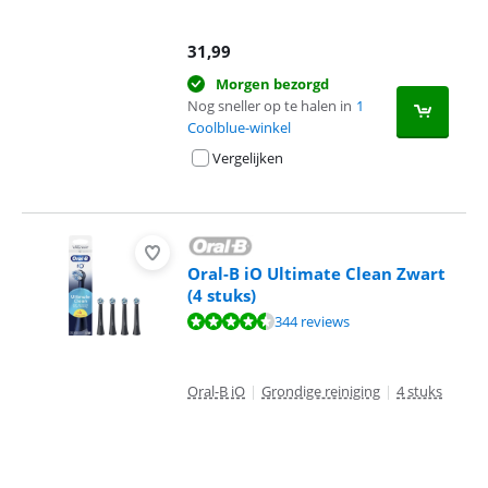
31,99
Morgen bezorgd
Nog sneller op te halen in
1
Coolblue-winkel
Vergelijken
Oral-B iO Ultimate Clean Zwart
(4 stuks)
Beoordeling is 9,2 van de 10, gebaseerd op 344 reviews.
344 reviews
Oral-B iO
|
Grondige reiniging
|
4 stuks