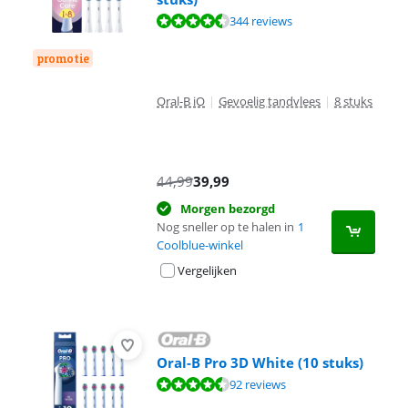
Beoordeling is 9,2 van de 10, gebaseerd op 344 reviews.
344 reviews
promotie
Oral-B iO
|
Gevoelig tandvlees
|
8 stuks
44,99
39,99
Morgen bezorgd
Nog sneller op te halen in
1
Coolblue-winkel
Vergelijken
Oral-B Pro 3D White (10 stuks)
Beoordeling is 9,0 van de 10, gebaseerd op 92 reviews.
92 reviews