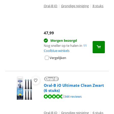
Oral-B iO
|
Grondige reiniging
|
8 stuks
47,99
Morgen bezorgd
Nog sneller op te halen in
11
Coolblue-winkels
Vergelijken
Oral-B iO Ultimate Clean Zwart
(6 stuks)
Beoordeling is 9,2 van de 10, gebaseerd op 344 reviews.
344 reviews
Oral-B iO
|
Grondige reiniging
|
6 stuks