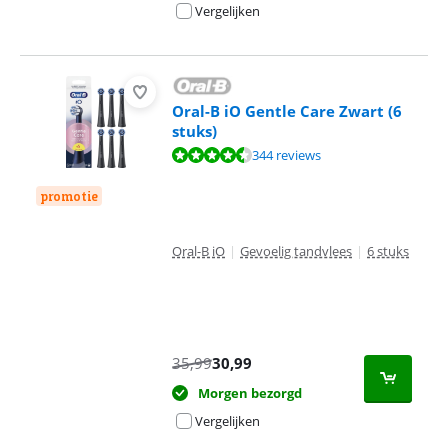
Vergelijken
Oral-B iO Gentle Care Zwart (6
stuks)
Beoordeling is 9,2 van de 10, gebaseerd op 344 reviews.
344 reviews
promotie
Oral-B iO
|
Gevoelig tandvlees
|
6 stuks
35,99
30,99
Morgen bezorgd
Vergelijken