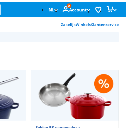
NL
Account
Zakelijk
Winkels
Klantenservice
Solden BK pannen deals