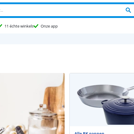
11 échte winkels
Onze app
Alle BK pannen