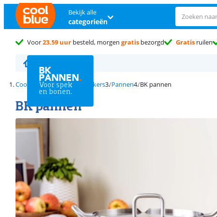
Bekijk alle
categorieën
Voor
23.59 uur
besteld, morgen
gratis
bezorgd
Gratis
ruilen
Pannen
BK
PANNEN
.
Coolblue.be
Voor spek
Pannen & kokers
Pannen
BK pannen
en bonen.
BK pannen