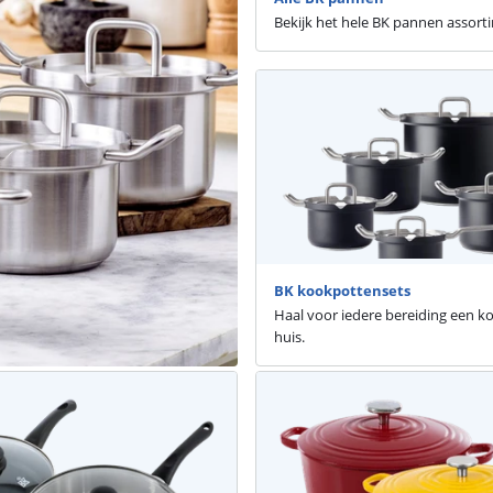
Bekijk het hele BK pannen assort
BK kookpottensets
Haal voor iedere bereiding een k
huis.