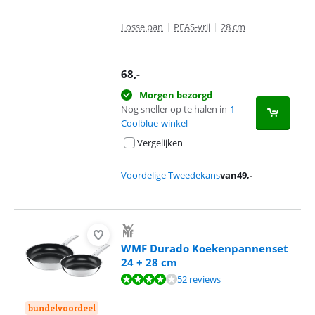
Losse pan
|
PFAS-vrij
|
28 cm
68
,-
Morgen bezorgd
Nog sneller op te halen in
1
Coolblue-winkel
Vergelijken
Voordelige Tweedekans
van
49
,-
WMF Durado Koekenpannenset
24 + 28 cm
Beoordeling is 7,9 van de 10, gebaseerd op 52 reviews.
52 reviews
bundelvoordeel