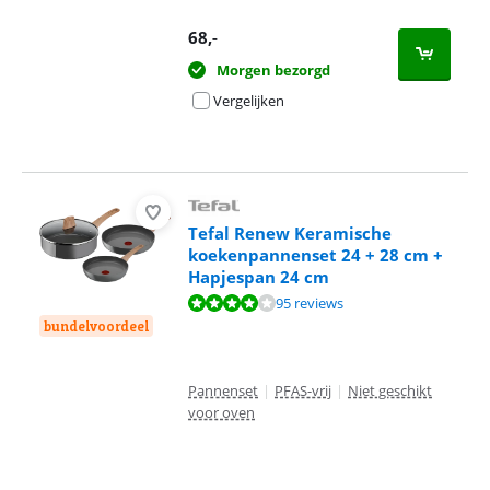
68
,-
Morgen bezorgd
Vergelijken
Tefal Renew Keramische
koekenpannenset 24 + 28 cm +
Hapjespan 24 cm
Beoordeling is 8,4 van de 10, gebaseerd op 95 reviews.
95 reviews
bundelvoordeel
Pannenset
|
PFAS-vrij
|
Niet geschikt
voor oven