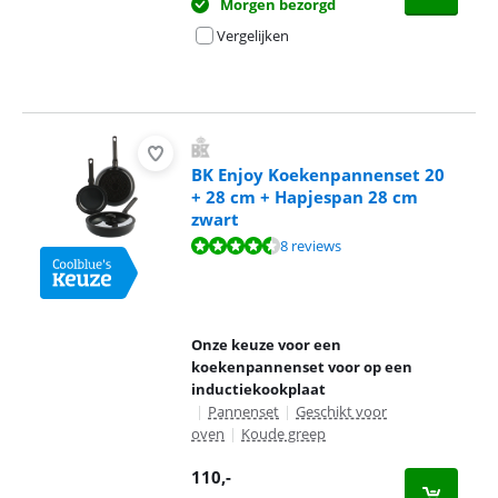
Morgen bezorgd
Vergelijken
BK Enjoy Koekenpannenset 20
+ 28 cm + Hapjespan 28 cm
zwart
Beoordeling is 8,8 van de 10, gebaseerd op 8 reviews.
8 reviews
Onze keuze voor een
koekenpannenset voor op een
inductiekookplaat
|
Pannenset
|
Geschikt voor
oven
|
Koude greep
110
,-