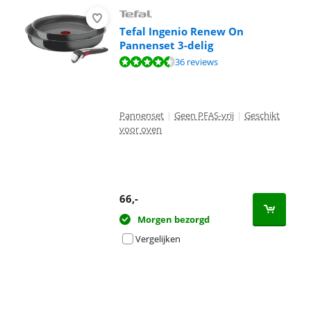
Tefal Ingenio Renew On
Pannenset 3-delig
Beoordeling is 8,9 van de 10, gebaseerd op 36 reviews.
36 reviews
Pannenset
|
Geen PFAS-vrij
|
Geschikt
voor oven
66
,-
Morgen bezorgd
Vergelijken
Advertentie