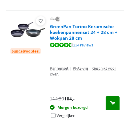
GreenPan Torino Keramische
koekenpannenset 24 + 28 cm +
Wokpan 28 cm
Beoordeling is 8,8 van de 10, gebaseerd op 234 reviews.
234 reviews
bundelvoordeel
Pannenset
|
PFAS-vrij
|
Geschikt voor
oven
114,99
104
,-
Morgen bezorgd
Vergelijken