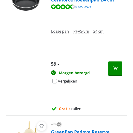
Beoordeling is 8,8 van de 10, gebaseerd op 6 reviews.
6 reviews
Losse pan
|
PFAS-vrij
|
24 cm
59
,-
Morgen bezorgd
Vergelijken
Gratis
ruilen
GreenPan Padova Reserve