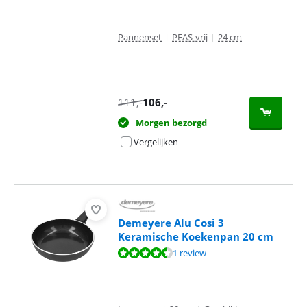
Pannenset
|
PFAS-vrij
|
24 cm
111
,-
106
,-
Morgen bezorgd
Vergelijken
Demeyere Alu Cosi 3
Keramische Koekenpan 20 cm
Beoordeling is 9,3 van de 10, gebaseerd op 1 review.
1 review