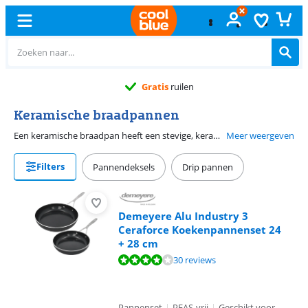
Gratis
ruilen
Keramische braadpannen
Een keramische braadpan heeft een stevige, keramische baklaag. Deze keramische laag is duurzaam en gemaakt zonder schadelijke stoffen. Het is niet nodig om veel boter of olie te gebruiken tijdens het bakken met een keramische braadpan. Deze gladde antiaanbaklaag voorkomt namelijk dat ingrediënten aan de bodem van de pan blijven kleven.
Meer weergeven
Filters
Pannendeksels
Drip pannen
Demeyere Alu Industry 3
Ceraforce Koekenpannenset 24
+ 28 cm
Beoordeling is 8,4 van de 10, gebaseerd op 30 reviews.
30 reviews
Pannenset
|
PFAS-vrij
|
Geschikt voor