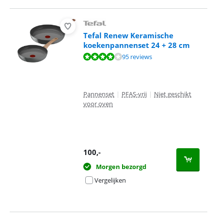
Tefal Renew Keramische
koekenpannenset 24 + 28 cm
Beoordeling is 8,4 van de 10, gebaseerd op 95 reviews.
95 reviews
Pannenset
|
PFAS-vrij
|
Niet geschikt
voor oven
100
,-
Morgen bezorgd
Vergelijken