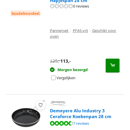
Hapjespan 28 cm
0 reviews
bundelvoordeel
Pannenset
|
PFAS-vrij
|
Geschikt voor
oven
125
,-
113
,-
Morgen bezorgd
Vergelijken
Demeyere Alu Industry 3
Ceraforce Koekenpan 28 cm
Beoordeling is 9,3 van de 10, gebaseerd op 7 reviews.
7 reviews