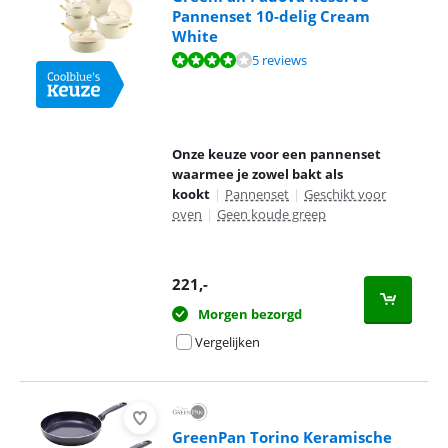
Pannenset 10-delig Cream
White
Beoordeling is 8,4 van de 10, gebaseerd op 5 reviews.
5 reviews
Onze keuze voor een pannenset
waarmee je zowel bakt als
kookt
|
Pannenset
|
Geschikt voor
oven
|
Geen koude greep
221
,-
Morgen bezorgd
Vergelijken
GreenPan Torino Keramische