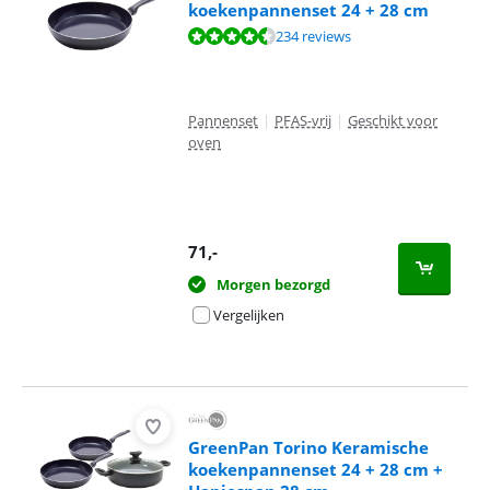
koekenpannenset 24 + 28 cm
Beoordeling is 8,8 van de 10, gebaseerd op 234 reviews.
234 reviews
Pannenset
|
PFAS-vrij
|
Geschikt voor
oven
71
,-
Morgen bezorgd
Vergelijken
GreenPan Torino Keramische
koekenpannenset 24 + 28 cm +