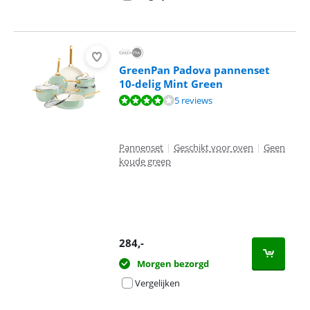
GreenPan Padova pannenset
10-delig Mint Green
Beoordeling is 8,4 van de 10, gebaseerd op 5 reviews.
5 reviews
Pannenset
|
Geschikt voor oven
|
Geen
koude greep
284
,-
Morgen bezorgd
Vergelijken