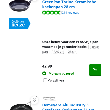
GreenPan Torino Keramische
koekenpan 28 cm
Beoordeling is 8,8 van de 10, gebaseerd op 234 reviews.
234 reviews
Onze keuze voor een PFAS vrije pan
waarmee je gezonder kookt
|
Losse
pan
|
PFAS-vrij
|
28 cm
42,99
Morgen bezorgd
Vergelijken
Demeyere Alu Industry 3
Ceraforce Koekenpan 24 cm