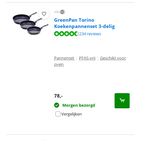
GreenPan Torino
Koekenpannenset 3-delig
Beoordeling is 8,8 van de 10, gebaseerd op 234 reviews.
234 reviews
Pannenset
|
PFAS-vrij
|
Geschikt voor
oven
78
,-
Morgen bezorgd
Vergelijken