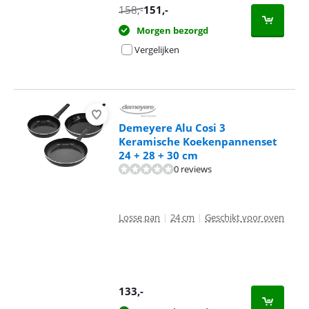
158
,-
151
,-
Morgen bezorgd
Vergelijken
Demeyere Alu Cosi 3
Keramische Koekenpannenset
24 + 28 + 30 cm
0 reviews
Losse pan
|
24 cm
|
Geschikt voor oven
133
,-