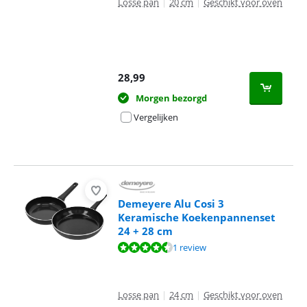
Losse pan
|
20 cm
|
Geschikt voor oven
28,99
Morgen bezorgd
Vergelijken
Demeyere Alu Cosi 3
Keramische Koekenpannenset
24 + 28 cm
Beoordeling is 9,3 van de 10, gebaseerd op 1 review.
1 review
Losse pan
|
24 cm
|
Geschikt voor oven