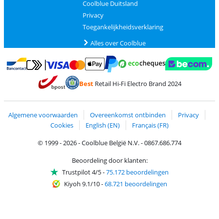
Coolblue Duitsland
Privacy
Toegankelijkheidsverklaring
Alles over Coolblue
Betalen met MasterCard en Visa via ClickToPay
Betalen met Ecocheques
Betalen met Bancontact
Betalen met ApplePay
Webshop Trustmar
Betalen met PayPal
Best
Retail Hi-Fi Electro Brand 2024
Trustprofile van Coolblue
Verzending en bezorging met bPost
Algemene voorwaarden
Overeenkomst ontbinden
Privacy
Cookies
English (EN)
Français (FR)
© 1999 - 2026 - Coolblue België N.V. - 0867.686.774
Beoordeling door klanten:
Trustpilot 4/5
-
75.172 beoordelingen
Kiyoh 9.1/10
-
68.721 beoordelingen