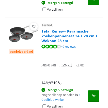
Morgen bezorgd
Vergelijken
Tefal Renew+ Keramische
koekenpannenset 24 + 28 cm +
Wokpan 28 cm
Beoordeling is 7,5 van de 10, gebaseerd op 49 reviews.
49 reviews
bundelvoordeel
Losse pan
|
PFAS-vrij
|
24 cm
118,97
108
,-
Morgen bezorgd
Nog sneller op te halen in
1
Coolblue-winkel
Vergelijken