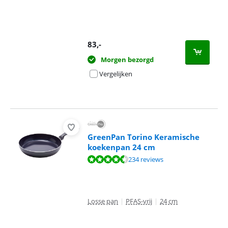
83
,-
Morgen bezorgd
Vergelijken
GreenPan Torino Keramische
koekenpan 24 cm
Beoordeling is 8,8 van de 10, gebaseerd op 234 reviews.
234 reviews
Losse pan
|
PFAS-vrij
|
24 cm