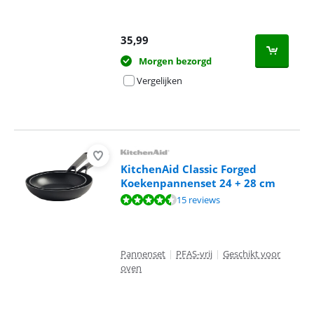
35,99
Morgen bezorgd
Vergelijken
KitchenAid Classic Forged
Koekenpannenset 24 + 28 cm
Beoordeling is 9,1 van de 10, gebaseerd op 15 reviews.
15 reviews
Pannenset
|
PFAS-vrij
|
Geschikt voor
oven