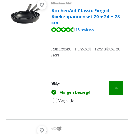
KitchenAid Classic Forged
Koekenpannenset 20 + 24 + 28
cm
Beoordeling is 9,1 van de 10, gebaseerd op 15 reviews.
15 reviews
Pannenset
|
PFAS-vrij
|
Geschikt voor
oven
98
,-
Morgen bezorgd
Vergelijken