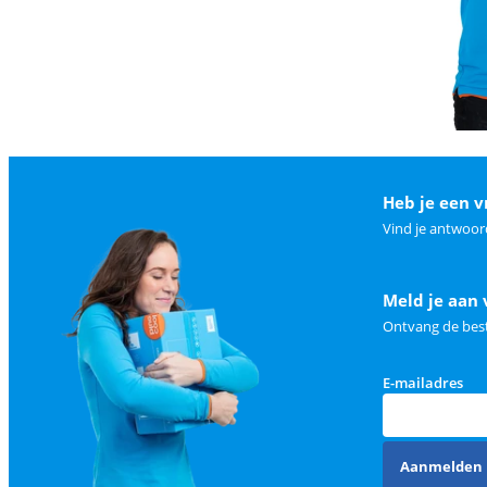
Heb je een v
Vind je antwoor
Meld je aan 
Ontvang de best
E-mailadres
Aanmelden