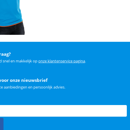
raag?
d snel en makkelijk op
onze klantenservice pagina
.
voor onze nieuwsbrief
e aanbiedingen en persoonlijk advies.