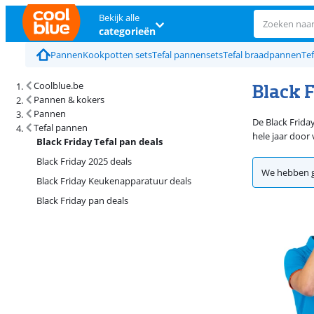
Bekijk alle
categorieën
Pannen
Kookpotten sets
Tefal pannensets
Tefal braadpannen
Te
Black F
Coolblue.be
Pannen & kokers
Pannen
De Black Frida
Tefal pannen
hele jaar door
Black Friday Tefal pan deals
Black Friday 2025 deals
We hebben g
Black Friday Keukenapparatuur deals
Black Friday pan deals