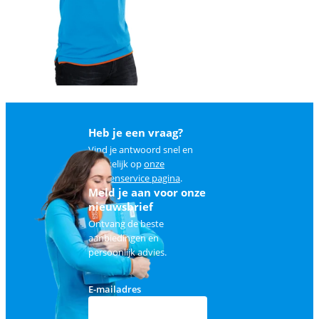
Heb je een vraag?
Vind je antwoord snel en
makkelijk op
onze
klantenservice pagina
.
Meld je aan voor onze
nieuwsbrief
Ontvang de beste
aanbiedingen en
persoonlijk advies.
E-mailadres