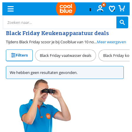
Black Friday Keukenapparatuur deals
Tijdens Black Friday scoor je bij Coolblue van 10 november tot en met 1 december 2025 de beste deals op keuken en huishoudproducten. Zo haal je bijvoorbeeld een nieuwe pannenset of airfryer in huis. Of denk aan een nieuwe stofzuiger, zodat je jouw huis er daarna weer spik en span uitziet. Verder haal je tijdens Black Friday ook andere keukenapparaten of huishoudelijke producten met fikse korting.
Meer weergeven
Filters
Black Friday vaatwasser deals
Black Friday koe
We hebben geen resultaten gevonden.