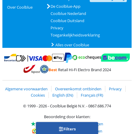
De Coolblue-App
Over Coolblue
Coolblue Nederland
Coolblue Duitsland
Privacy
Toegankelijkheidsverklaring
Alles over Coolblue
Betalen met MasterCard en Visa via ClickToPay
Betalen met Ecocheques
Betalen met Bancontact
Betalen met ApplePay
Webshop Trustmar
Betalen met PayPal
Best
Retail Hi-Fi Electro Brand 2024
Trustprofile van Coolblue
Verzending en bezorging met bPost
Algemene voorwaarden
Overeenkomst ontbinden
Privacy
Cookies
English (EN)
Français (FR)
© 1999 - 2026 - Coolblue België N.V. - 0867.686.774
Beoordeling door klanten:
Trustpilot 4/5
-
75.155 beoordelingen
Filters
Kiyoh 9.1/10
-
68.721 beoordelingen