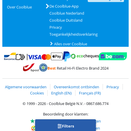
De Coolblue-App
Over Coolblue
Coolblue Nederland
Coolblue Duitsland
Privacy
Toegankelijkheidsverklaring
Alles over Coolblue
Betalen met MasterCard en Visa via ClickToPay
Betalen met Ecocheques
Betalen met Bancontact
Betalen met ApplePay
Webshop Trustmar
Betalen met PayPal
Best
Retail Hi-Fi Electro Brand 2024
Trustprofile van Coolblue
Verzending en bezorging met bPost
Algemene voorwaarden
Overeenkomst ontbinden
Privacy
Cookies
English (EN)
Français (FR)
© 1999 - 2026 - Coolblue België N.V. - 0867.686.774
Beoordeling door klanten:
Trustpilot 4/5
-
75.155 beoordelingen
Filters
Kiyoh 9.1/10
-
68.721 beoordelingen