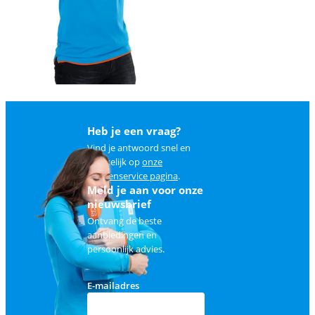
Heb je een vraag?
Vind je antwoord snel en
makkelijk op
onze
klantenservice pagina
.
Meld je aan voor onze
nieuwsbrief
Ontvang de beste
aanbiedingen en
persoonlijk advies.
E-mailadres