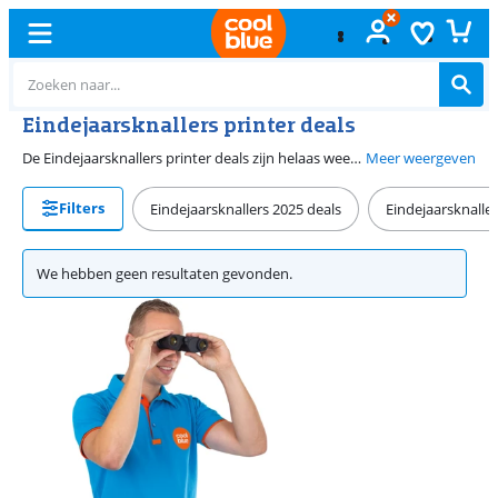
Eindejaarsknallers printer deals
De Eindejaarsknallers printer deals zijn helaas weer voorbij. Maar geen zorgen, bij Coolblue hebben we altijd scherpe prijzen op printers. Van all-in-one printers voor thuiswerk tot fotoprinters voor jouw mooiste herinneringen, bij ons vind je het hele jaar door aanbiedingen. Blijf onze actiepagina volgen voor de nieuwste deals.
Meer weergeven
Filters
Eindejaarsknallers 2025 deals
Eindejaarsknalle
We hebben geen resultaten gevonden.