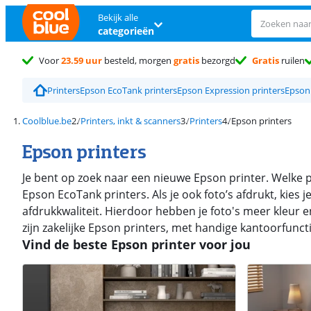
Bekijk alle
categorieën
Voor
23.59 uur
besteld, morgen
gratis
bezorgd
Gratis
ruilen
Printers
Epson EcoTank printers
Epson Expression printers
Epson
Coolblue.be
Printers, inkt & scanners
Printers
Epson printers
Epson printers
Je bent op zoek naar een nieuwe Epson printer. Welke pr
Epson EcoTank printers. Als je ook foto’s afdrukt, kies
afdrukkwaliteit. Hierdoor hebben je foto's meer kleur e
zijn zakelijke Epson printers, met handige kantoorfuncti
Vind de beste Epson printer voor jou