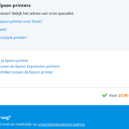
Epson printers
kiezen? Bekijk het advies van onze specialist.
Epson printer voor thuis?
ank?
Ecotank printer?
 je Epson printer
tussen de Epson Expression printers
schillen tussen de Epson printer
Voor
23.59
raag?
d snel en makkelijk op
onze klantenservice pagina
.