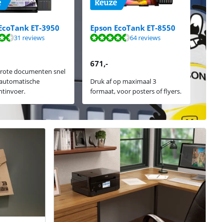
EcoTank ET-3950
Epson EcoTank ET-8550
31 reviews
64 reviews
671
,-
 grote documenten snel
 automatische
Druk af op maximaal 3
tinvoer.
formaat, voor posters of flyers.