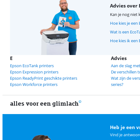
Advies over 
Kan je nog niet 
Hoe kies je een 
Wat is een EcoT
Hoe kies ik een 
E
Advies
Epson EcoTank printers
Aan de slag met
Epson Expression printers
De verschillen 
Epson ReadyPrint geschikte printers
Wat zijn de ver
Epson Workforce printers
series?
alles voor een glimlach
Heb je een v
Vind je antwoor