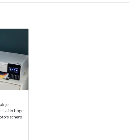
uk je
's af in hoge
foto's scherp