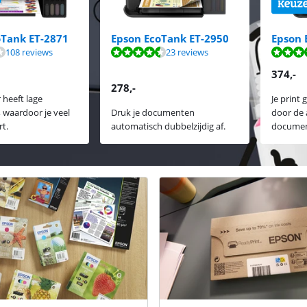
oTank ET-2871
Epson EcoTank ET-2950
Epson 
8,1 van de 10, gebaseerd op 108 reviews.
8,5 van de 10, gebaseerd op 23 reviews.
8,6 van de 10, gebaseerd op 31 reviews.
8,9 van de 10, gebaseerd op 64 reviews.
108 reviews
23 reviews
374
,-
278
,-
 heeft lage
Je print
 waardoor je veel
Druk je documenten
door de
t.
automatisch dubbelzijdig af.
documen