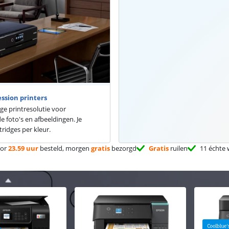
ssion printers
oge printresolutie voor
e foto's en afbeeldingen. Je
tridges per kleur.
or
23.59 uur
besteld, morgen
gratis
bezorgd
Gratis
ruilen
11 échte 