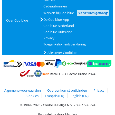
Nieuws
Cadeaubonnen
Werken bij Coolblue
Vacatures genoeg!
De Coolblue-App
Over Coolblue
Coolblue Nederland
Coolblue Duitsland
Privacy
Toegankelijkheidsverklaring
Alles over Coolblue
Betalen met MasterCard en Visa via ClickToPay
Betalen met Ecocheques
Betalen met Bancontact
Betalen met ApplePay
Webshop Trustmar
Betalen met PayPal
Best
Retail Hi-Fi Electro Brand 2024
Trustprofile van Coolblue
Verzending en bezorging met bPost
Algemene voorwaarden
Overeenkomst ontbinden
Privacy
Cookies
Français (FR)
English (EN)
© 1999 - 2026 - Coolblue België N.V. - 0867.686.774
Beoordeling door klanten: