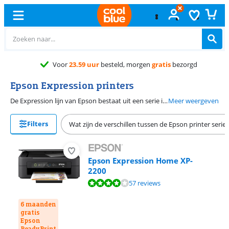
Voor
23.59 uur
besteld, morgen
gratis
bezorgd
Epson Expression printers
De Expression lijn van Epson bestaat uit een serie inkjet printers geschikt voor thuisgebruik. Dankzij de All-in-one functies druk je kleurenprints af, scan je documenten en maak je kopieën. Alle hebben Epson Expression printers een hoge printresolutie, waardoor je gedetailleerde foto's en afbeeldingen print. Via wifi verbind je de Epson Expression, waardoor je direct vanaf je laptop, tablet en smartphone een printopdracht stuurt. Deze reeks printers heeft afzonderlijke cartridges, waardoor je alleen de kleur vervangt die op is.
Meer weergeven
Filters
Wat zijn de verschillen tussen de Epson printer serie
Epson Expression Home XP-
2200
Beoordeling is 7,9 van de 10, gebaseerd op 57 reviews.
57 reviews
6 maanden
gratis
Epson
ReadyPrint