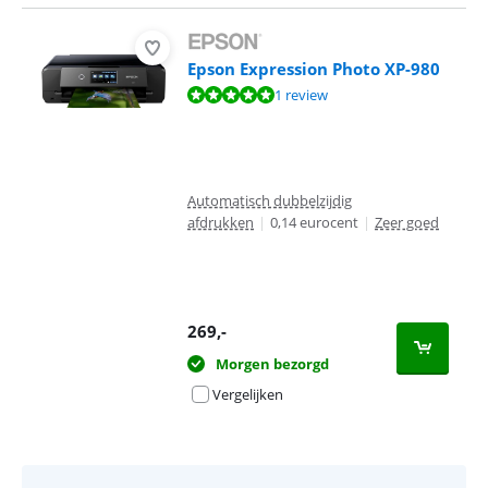
Epson Expression Photo XP-980
Beoordeling is 9,6 van de 10, gebaseerd op 1 review.
1 review
Automatisch dubbelzijdig
afdrukken
|
0,14 eurocent
|
Zeer goed
269
,-
Morgen bezorgd
Vergelijken