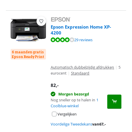
Epson Expression Home XP-
4200
Beoordeling is 8,4 van de 10, gebaseerd op 29 reviews.
29 reviews
6 maanden gratis
Epson ReadyPrint
Automatisch dubbelzijdig afdrukken
|
5
eurocent
|
Standaard
82
,-
Morgen bezorgd
Nog sneller op te halen in
1
Coolblue-winkel
Vergelijken
Voordelige Tweedekans
van
67
,-