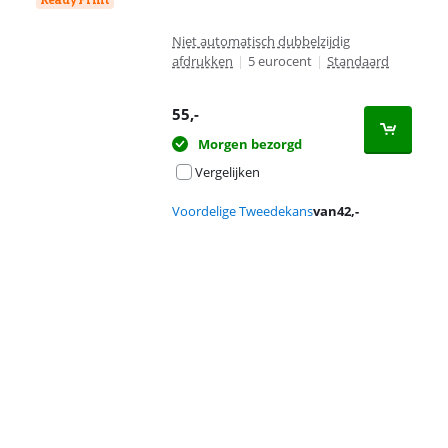
Niet automatisch dubbelzijdig
afdrukken
|
5 eurocent
|
Standaard
55
,-
Morgen bezorgd
Vergelijken
Voordelige Tweedekans
van
42
,-
Advertentie