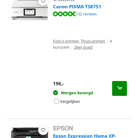
Canon PIXMA TS8751
Beoordeling is 9,4 van de 10, gebaseerd op 32 reviews.
32 reviews
Foto's printen, Thuis printen
|
4
eurocent
|
Zeer goed
196
,-
Morgen bezorgd
Vergelijken
Epson Expression Home XP-