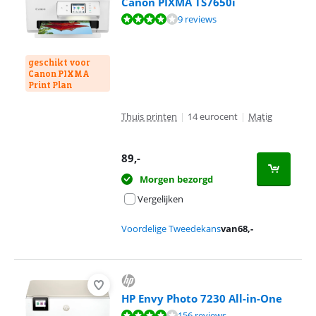
Canon PIXMA TS7650i
Beoordeling is 8,0 van de 10, gebaseerd op 9 reviews.
9 reviews
geschikt voor
Canon PIXMA
Print Plan
Thuis printen
|
14 eurocent
|
Matig
89
,-
Morgen bezorgd
Vergelijken
Voordelige Tweedekans
van
68
,-
HP Envy Photo 7230 All-in-One
Beoordeling is 8,3 van de 10, gebaseerd op 156 reviews.
156 reviews