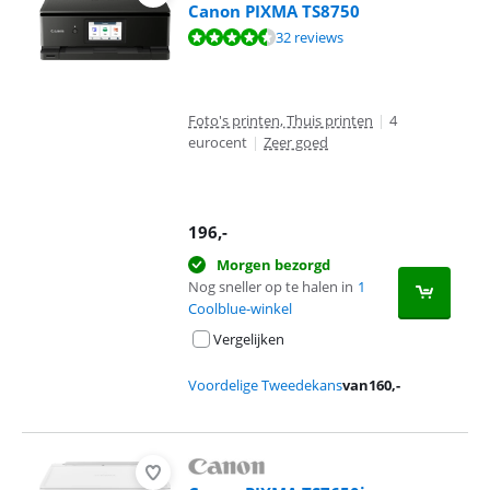
Canon PIXMA TS8750
Beoordeling is 9,4 van de 10, gebaseerd op 32 reviews.
32 reviews
Foto's printen, Thuis printen
|
4
eurocent
|
Zeer goed
196
,-
Morgen bezorgd
Nog sneller op te halen in
1
Coolblue-winkel
Vergelijken
Voordelige Tweedekans
van
160
,-