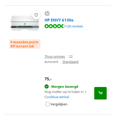
HP ENVY 6130e
Beoordeling is 8,9 van de 10, gebaseerd op 128 reviews.
128 reviews
6 maanden gratis
HP Instant Ink
Thuis printen
|
22
eurocent
|
Standaard
75
,-
Morgen bezorgd
Nog sneller op te halen in
1
Coolblue-winkel
Vergelijken