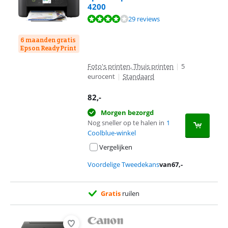
4200
Beoordeling is 8,4 van de 10, gebaseerd op 29 reviews.
29 reviews
6 maanden gratis
Epson ReadyPrint
Foto's printen, Thuis printen
|
5
eurocent
|
Standaard
82
,-
Morgen bezorgd
Nog sneller op te halen in
1
Coolblue-winkel
Vergelijken
Voordelige Tweedekans
van
67
,-
Gratis
ruilen