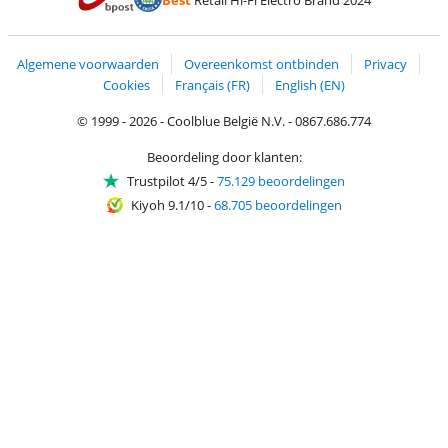
Best
Retail Hi-Fi Electro Brand 2024
Trustprofile van Coolblue
Verzending en bezorging met bPost
Algemene voorwaarden
Overeenkomst ontbinden
Privacy
Cookies
Français (FR)
English (EN)
© 1999 - 2026 - Coolblue België N.V. - 0867.686.774
Beoordeling door klanten:
Trustpilot 4/5
-
75.129 beoordelingen
Kiyoh 9.1/10
-
68.705 beoordelingen