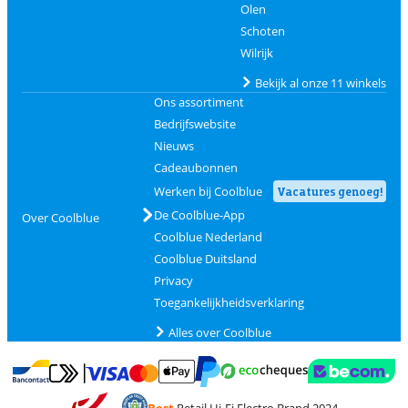
Olen
Schoten
Wilrijk
Bekijk al onze 11 winkels
Ons assortiment
Bedrijfswebsite
Nieuws
Cadeaubonnen
Werken bij Coolblue
Vacatures genoeg!
De Coolblue-App
Over Coolblue
Coolblue Nederland
Coolblue Duitsland
Privacy
Toegankelijkheidsverklaring
Alles over Coolblue
Betalen met MasterCard en Visa via ClickToPay
Betalen met Ecocheques
Betalen met Bancontact
Betalen met ApplePay
Webshop Trustmar
Betalen met PayPal