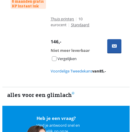
6 maanden gratis
HP Instant Ink
Thuis printen
|
10
eurocent
|
Standaard
146
,-
Niet meer leverbaar
Vergelijken
Voordelige Tweedekans
van
85
,-
alles voor een glimlach
1
Heb je een vraag?
Vind je antwoord snel en
makkelijk op
onze