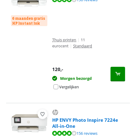
6 maanden gratis
HP Instant Ink
Thuis printen
|
11
eurocent
|
Standaard
120
,-
Morgen bezorgd
Vergelijken
HP ENVY Photo Inspire 7224e
All-in-One
Beoordeling is 8,3 van de 10, gebaseerd op 156 reviews.
156 reviews