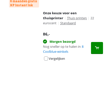
6 maanden gratis
HP Instant Ink
Onze keuze voor een
thuisprinter
|
Thuis printen
|
22
eurocent
|
Standaard
86
,-
Morgen bezorgd
Nog sneller op te halen in
8
Coolblue-winkels
Vergelijken
Advertentie