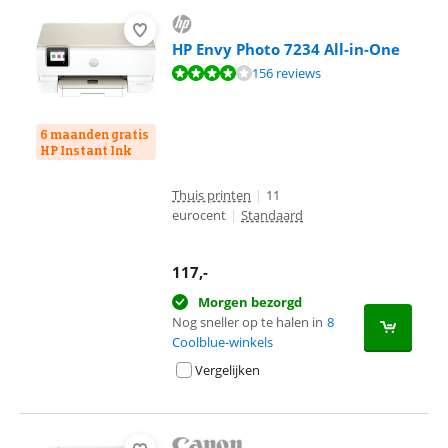
HP Envy Photo 7234 All-in-One
Beoordeling is 8,3 van de 10, gebaseerd op 156 reviews.
156 reviews
6 maanden gratis
HP Instant Ink
Thuis printen
|
11
eurocent
|
Standaard
117
,-
Morgen bezorgd
Nog sneller op te halen in
8
Coolblue-winkels
Vergelijken