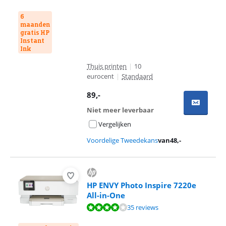
6
maanden
gratis HP
Instant
Ink
Thuis printen
|
10
eurocent
|
Standaard
89
,-
Niet meer leverbaar
Vergelijken
Voordelige Tweedekans
van
48
,-
HP ENVY Photo Inspire 7220e
All-in-One
Beoordeling is 8,4 van de 10, gebaseerd op 35 reviews.
35 reviews