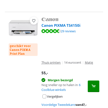
Canon PIXMA TS4150i
Beoordeling is 8,6 van de 10, gebaseerd op 29 reviews.
29 reviews
geschikt voor
Canon PIXMA
Print Plan
Thuis printen
|
14 eurocent
|
Matig
55
,-
Morgen bezorgd
Nog sneller op te halen in
6
Coolblue-winkels
Vergelijken
Voordelige Tweedekans
van
47
,-