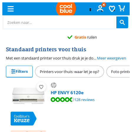
Gratis
ruilen
Standaard printers voor thuis
Met een standaard printer voor thuis druk je je documenten dubbelzijdig af als jij dat wilt. Er zijn standaard printers om vaak mee te printen en printers die geschikt zijn om zo nu en dan een afdruk mee te maken. Kies voor een fotoprinter als je bijvoorbeeld ook graag je vakantiefoto's af wilt drukken.
Meer weergeven
Filters
Printers voor thuis: waar let je op?
Foto printe
HP ENVY 6120e
Beoordeling is 8,9 van de 10, gebaseerd op 128 reviews.
128 reviews