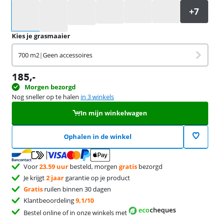
Selecteer een optie
Kies je grasmaaier
700 m2
|
Geen accessoires
185
,-
Morgen bezorgd
Nog sneller op te halen
in 3 winkels
In mijn winkelwagen
Ophalen in de winkel
Voor
23.59 uur
besteld, morgen
gratis
bezorgd
Je krijgt
2 jaar
garantie op je product
Gratis
ruilen binnen 30 dagen
Klantbeoordeling
9,1/10
Bestel online of in onze winkels met