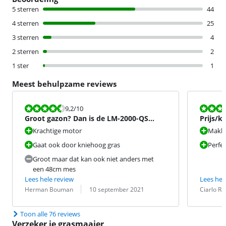
5 sterren
44
4 sterren
25
3 sterren
4
2 sterren
2
1 ster
1
Meest behulpzame reviews
Beoordeling is 9,2 van de 10.
Beoordeling i
9,2
/10
Groot gazon? Dan is de LM-2000-QS
Prijs/k
'Hellraiser' ideaal.
Krachtige motor
Makkel
Gaat ook door kniehoog gras
Perfec
Groot maar dat kan ook niet anders met
een 48cm mes
Lees hele review
Lees hel
Beoordeling door:
Datum:
Beoordeling 
Datum:
Herman Bouman
10 september 2021
Ciarlo Ro
Toon alle 76 reviews
Verzeker je grasmaaier