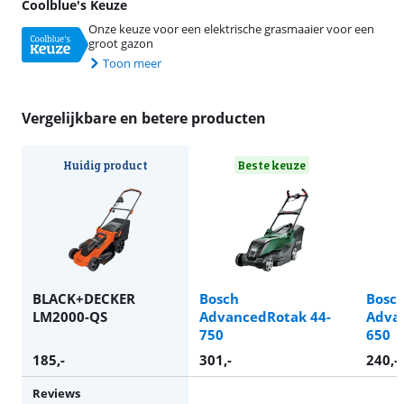
Coolblue's Keuze
Onze keuze voor een elektrische grasmaaier voor een
groot gazon
Toon meer
Vergelijkbare en betere producten
Huidig product
Beste keuze
BLACK+DECKER
Bosch
Bosc
LM2000-QS
AdvancedRotak 44-
Adva
750
650
185
,-
301
,-
240
,-
Reviews