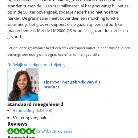
standen tussen de 38 en 100 millimeter. Al het gras vangt hij netjes
op in de 50 liter opvangbak, zodat je naderhand niet hoeft te
harken. De grasmaaier heeft bovendien een mulching functie,
waarmee je het gras versnippert en je gazon op een natuurlijke
manier bemest. Met de LM2000-QS houd je je gazon dus netjes en
gezond.
Let op: deze grasmaaier heeft een stekker zonder kabel. Je hebt dus altijd een
verlengsnoer nodig om de grasmaaier te kunnen gebruiken.
Bekijk volledige omschrijving
Tips voor het gebruik van dit
product
Standaard meegeleverd
Handleiding
(
6.04
MB)
50 liter opvangbak
Reviews
Beoordeling is 8,8 van de 10, gebaseerd op 76 reviews.
8,8
/10
(76 reviews)
Beoordeling