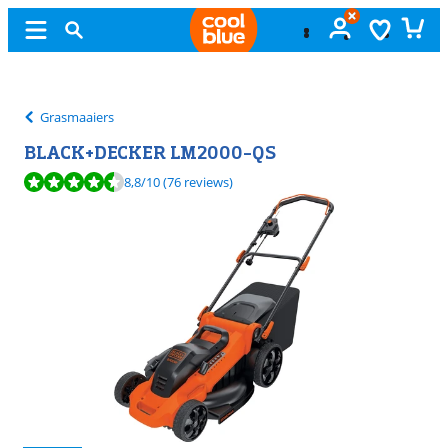
Gratis
ruilen
Grasmaaiers
BLACK+DECKER LM2000-QS
Beoordeling is 8,8 van de 10, gebaseerd op 76 reviews.
8,8
/10
(76 reviews)