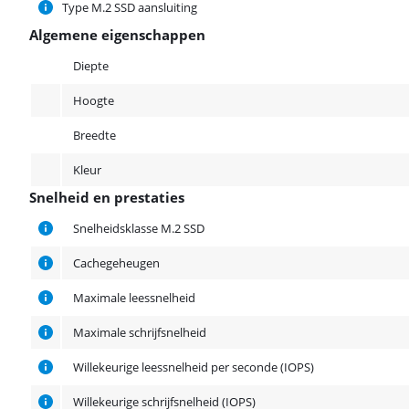
Type M.2 SSD aansluiting
Algemene eigenschappen
Algemene eigenschappen
Diepte
Hoogte
Breedte
Kleur
Snelheid en prestaties
Snelheid en prestaties
Snelheidsklasse M.2 SSD
Cachegeheugen
Maximale leessnelheid
Maximale schrijfsnelheid
Willekeurige leessnelheid per seconde (IOPS)
Willekeurige schrijfsnelheid (IOPS)