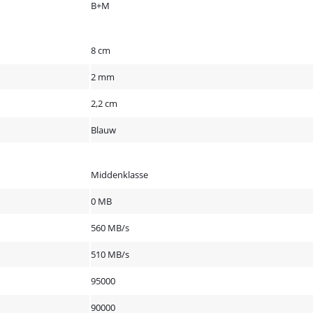
B+M
8 cm
2 mm
2,2 cm
Blauw
Middenklasse
0 MB
560 MB/s
510 MB/s
95000
90000