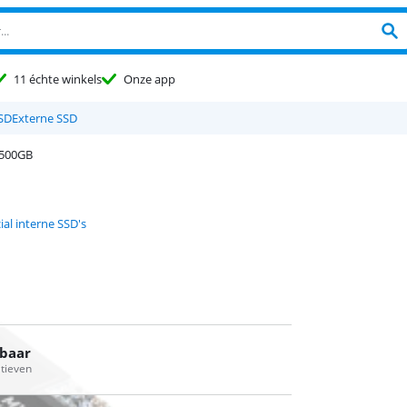
11 échte winkels
Onze app
SSD
Externe SSD
 500GB
ial interne SSD's
rbaar
atieven