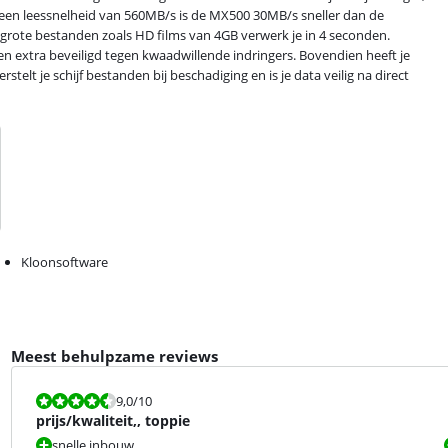
t een leessnelheid van 560MB/s is de MX500 30MB/s sneller dan de
 grote bestanden zoals HD films van 4GB verwerk je in 4 seconden.
en extra beveiligd tegen kwaadwillende indringers. Bovendien heeft je
telt je schijf bestanden bij beschadiging en is je data veilig na direct
Kloonsoftware
Meest behulpzame reviews
Beoordeling is 9,0 van de 10.
9,0
/10
prijs/kwaliteit,, toppie
snelle,inbouw