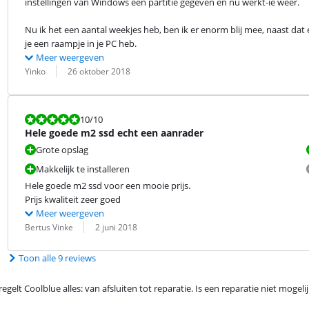
instellingen van Windows een partitie gegeven en nu werkt-ie weer.
Nu ik het een aantal weekjes heb, ben ik er enorm blij mee, naast dat er
je een raampje in je PC heb.
Meer weergeven
Beoordeling door:
Datum:
Yinko
26 oktober 2018
Beoordeling is 10 van de 10.
10
/10
Hele goede m2 ssd echt een aanrader
Grote opslag
Makkelijk te installeren
Hele goede m2 ssd voor een mooie prijs.

Prijs kwaliteit zeer goed
Meer weergeven
Beoordeling door:
Datum:
Bertus Vinke
2 juni 2018
Toon alle 9 reviews
egelt Coolblue alles: van afsluiten tot reparatie. Is een reparatie niet mogel