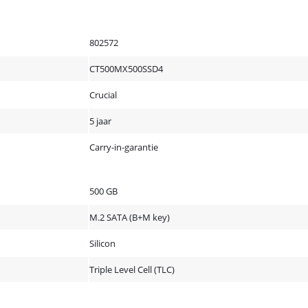
802572
CT500MX500SSD4
Crucial
5 jaar
Carry-in-garantie
500 GB
M.2 SATA (B+M key)
Silicon
Triple Level Cell (TLC)