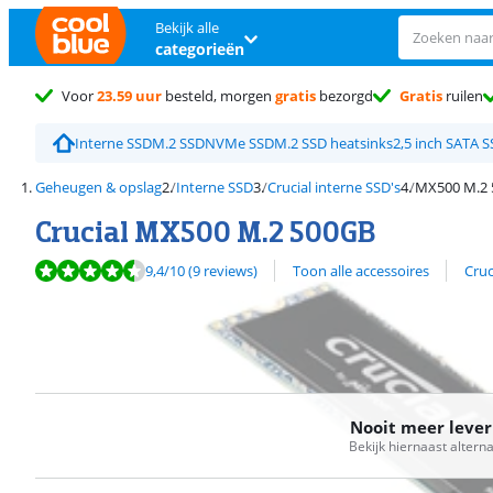
Bekijk alle
categorieën
Voor
23.59 uur
besteld, morgen
gratis
bezorgd
Gratis
ruilen
Interne SSD
M.2 SSD
NVMe SSD
M.2 SSD heatsinks
2,5 inch SATA 
Geheugen & opslag
Interne SSD
Crucial interne SSD's
MX500 M.2
Crucial MX500 M.2 500GB
Beoordeling is 9,4 van de 10, gebaseerd op 9 reviews.
Bekijk alle
9,4
/10
(9 reviews)
Toon alle accessoires
Cruc
Nooit meer leve
Bekijk hiernaast altern