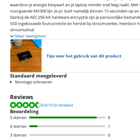
waardoor je energie bespaart en je laptop minder snel leeg raakt. Me
voorgaande MX300 lijn. Je pc start namelijk binnen 15 seconden op en
Dankzij de AES 256-bit hardware encryptie zijn je persoonlijke bestand
SSD ingebouwde foutcorrectie en herstel bij stroomverlies. Hierdoor hers
stroomuitval.
Meer weergeven
Tips voor het gebruik van dit product
Standaard meegeleverd
Montage schroeven
Reviews
Beoordeling is 9,4 van de 10, gebaseerd op 9 reviews.
9,4
/10
(9 reviews)
Beoordeling
5 sterren
8
4 sterren
1
3 sterren
0