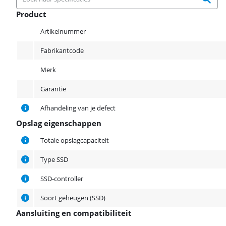
Product
Product
Artikelnummer
Fabrikantcode
Merk
Garantie
Afhandeling van je defect
Opslag eigenschappen
Opslag eigenschappen
Totale opslagcapaciteit
Type SSD
SSD-controller
Soort geheugen (SSD)
Aansluiting en compatibiliteit
Aansluiting en compatibiliteit