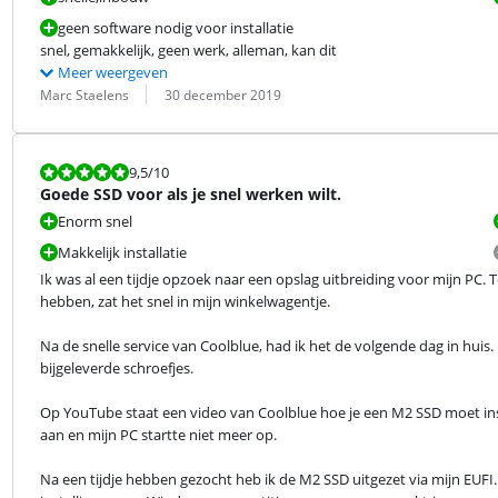
geen software nodig voor installatie
snel, gemakkelijk, geen werk, alleman, kan dit
Meer weergeven
Beoordeling door:
Datum:
Marc Staelens
30 december 2019
Beoordeling is 9,5 van de 10.
9,5
/10
Goede SSD voor als je snel werken wilt.
Enorm snel
Makkelijk installatie
Ik was al een tijdje opzoek naar een opslag uitbreiding voor mijn PC. 
hebben, zat het snel in mijn winkelwagentje.
Na de snelle service van Coolblue, had ik het de volgende dag in huis
bijgeleverde schroefjes.
Op YouTube staat een video van Coolblue hoe je een M2 SSD moet insta
aan en mijn PC startte niet meer op.
Na een tijdje hebben gezocht heb ik de M2 SSD uitgezet via mijn EUFI