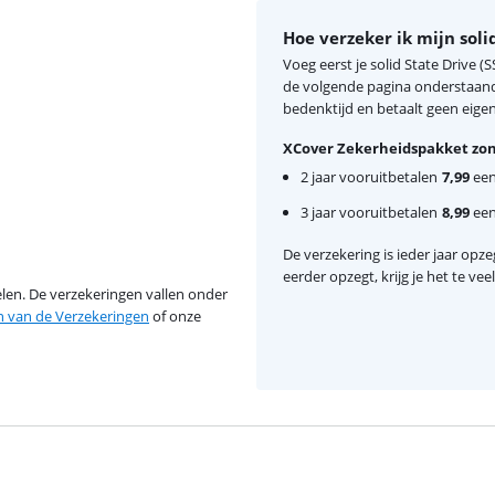
Hoe verzeker ik mijn soli
Voeg eerst je solid State Drive 
de volgende pagina onderstaand 
bedenktijd en betaalt geen eigen 
XCover Zekerheidspakket zon
2 jaar vooruitbetalen
7,99
eenm
3 jaar vooruitbetalen
8,99
eenm
De verzekering is ieder jaar opzeg
eerder opzegt, krijg je het te ve
en. De verzekeringen vallen onder
van de Verzekeringen
of onze