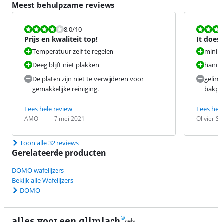
Meest behulpzame reviews
Beoordeling is 8,0 van de 10.
Beoordeling i
8,0
/10
Prijs en kwaliteit top!
It does
Temperatuur zelf te regelen
minima
Deeg blijft niet plakken
handig
De platen zijn niet te verwijderen voor
gelimi
gemakkelijke reiniging.
bakpl
Lees hele review
Lees hel
Beoordeling door:
Datum:
Beoordeling 
Datum:
AMO
7 mei 2021
Olivier 
Toon alle 32 reviews
Gerelateerde producten
DOMO wafelijzers
Bekijk alle Wafelijzers
DOMO
alles voor een glimlach