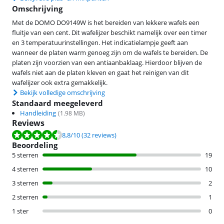
Omschrijving
Met de DOMO DO9149W is het bereiden van lekkere wafels een
fluitje van een cent. Dit wafelijzer beschikt namelijk over een timer
en 3 temperatuurinstellingen. Het indicatielampje geeft aan
wanneer de platen warm genoeg zijn om de wafels te bereiden. De
platen zijn voorzien van een antiaanbaklaag. Hierdoor blijven de
wafels niet aan de platen kleven en gaat het reinigen van dit
wafelijzer ook extra gemakkelijk.
Bekijk volledige omschrijving
Standaard meegeleverd
Handleiding
(
1.98
MB)
Reviews
Beoordeling is 8,8 van de 10, gebaseerd op 32 reviews.
8,8
/10
(32 reviews)
Beoordeling
5 sterren
19
4 sterren
10
3 sterren
2
2 sterren
1
1 ster
0