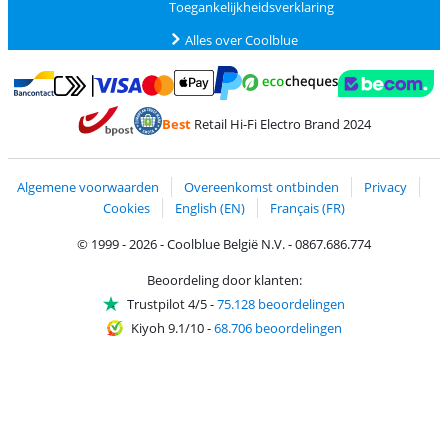
Toegankelijkheidsverklaring
Alles over Coolblue
Betalen met MasterCard en Visa via ClickToPay
Betalen met Ecocheques
Betalen met Bancontact
Betalen met ApplePay
Webshop Trustmar
Betalen met PayPal
Best
Retail Hi-Fi Electro Brand 2024
Trustprofile van Coolblue
Verzending en bezorging met bPost
Algemene voorwaarden
Overeenkomst ontbinden
Privacy
Cookies
English (EN)
Français (FR)
© 1999 - 2026 - Coolblue België N.V. - 0867.686.774
Beoordeling door klanten:
Trustpilot 4/5
-
75.128 beoordelingen
Kiyoh 9.1/10
-
68.706 beoordelingen