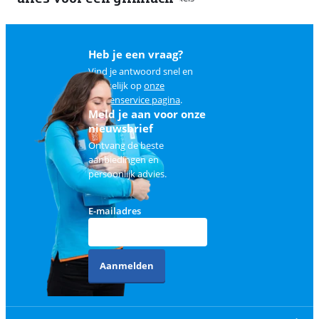
Heb je een vraag?
Vind je antwoord snel en
makkelijk op
onze
klantenservice pagina
.
Meld je aan voor onze
nieuwsbrief
Ontvang de beste
aanbiedingen en
persoonlijk advies.
E-mailadres
Aanmelden