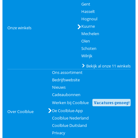
Gent
Hasselt
Hognoul
Kuurne
Onze winkels
Mechelen
Olen
Schoten
Wilrijk
Bekijk al onze 11 winkels
Ons assortiment
Bedrijfswebsite
Nieuws
Cadeaubonnen
Werken bij Coolblue
Vacatures genoeg!
De Coolblue-App
Over Coolblue
Coolblue Nederland
Coolblue Duitsland
Privacy