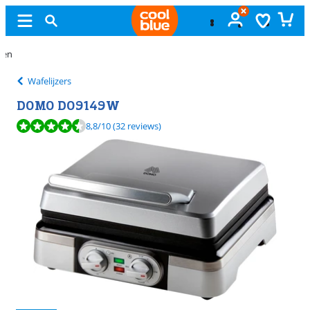
11 échte winkels
Wafelijzers
DOMO DO9149W
Beoordeling is 8,8 van de 10, gebaseerd op 32 reviews.
8,8
/10
(32 reviews)