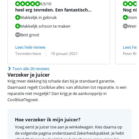
Beoordeling is 9,5 van de 10.
Beoordeling i
9,5
/10
heel erg tevreden. Een fantastisch
Nog nie
apparaat!
Makkelijk in gebruik
Vormg
Makkelijk schoon te maken
Weinig
Best groot
Lees hele review
Lees hel
Beoordeling door:
Datum:
Beoordeling 
Datum:
Tevreden klant
16 januari 2021
Peter Bot
Toon alle 26 reviews
Verzeker je juicer
Krijg meer dekking bij schade dan bij je standaard garantie.
Daarnaast regelt Coolblue alles: van afsluiten tot reparatie. Is een
reparatie niet mogelijk? Dan krijg je de aankoopprijs in
CoolblueTegoed.
Hoe verzeker ik mijn juicer?
Voeg eerst je juicer toe aan je winkelwagen. Kies daarna op
de volgende pagina onderstaand Zekerheidspakket. Je hebt