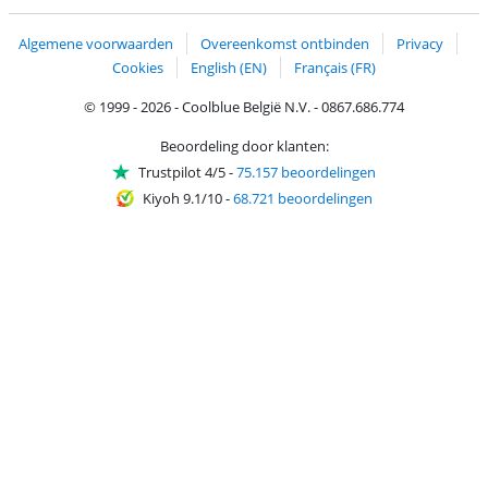
Trustprofile van Coolblue
Verzending en bezorging met bPost
Algemene voorwaarden
Overeenkomst ontbinden
Privacy
Cookies
English (EN)
Français (FR)
© 1999 - 2026 - Coolblue België N.V. - 0867.686.774
Beoordeling door klanten:
Trustpilot 4/5
-
75.157 beoordelingen
Kiyoh 9.1/10
-
68.721 beoordelingen