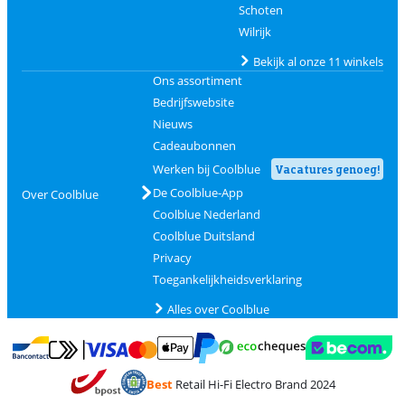
Schoten
Wilrijk
Bekijk al onze 11 winkels
Ons assortiment
Bedrijfswebsite
Nieuws
Cadeaubonnen
Werken bij Coolblue
Vacatures genoeg!
De Coolblue-App
Over Coolblue
Coolblue Nederland
Coolblue Duitsland
Privacy
Toegankelijkheidsverklaring
Alles over Coolblue
Betalen met MasterCard en Visa via ClickToPay
Betalen met Ecocheques
Betalen met Bancontact
Betalen met ApplePay
Webshop Trustmar
Betalen met PayPal
Best
Retail Hi-Fi Electro Brand 2024