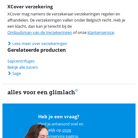
XCover verzekering
XCover mag namens de verzekeraar verzekeringen regelen en
afhandelen. De verzekeringen vallen onder Belgisch recht. Heb je
een klacht, dan kan je terecht bij de
Ombudsman van de Verzekeringen
of onze
klantenservice
.
Lees meer over verzekeringen
Gerelateerde producten
Sapcentrifuges
Bekijk alle Juicers
Sage
alles voor een glimlach
1
Heb je een vraag?
Vind je antwoord snel en
makkelijk op
onze
klantenservice pagina
.