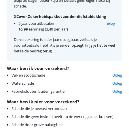
altijd 30 dagen bedenktijd en betaalt geen eigen risico bij
schade.
XCover Zekerheidspakket zonder diefstaldekking
5 jaar vooruitbetalen
Uitleg
16,99
eenmalig (3,40 per jaar)
De verzekering is ieder jaar opzegbaar, zelfs als je
vooruitbetaald hebt. Als je eerder opzegt, krijg je het te veel
betaalde bedrag terug.
Waar ben ik voor verzekerd?
Val- en stootschade
Uitleg
Waterschade
Uitleg
Fabrieksfouten buiten garantie
Uitleg
Waar ben ik niet voor verzekerd?
Schade die je bewust veroorzaakt
Schade die geen invloed heeft op de werking (zoals krassen)
Schade door grove nalatigheid