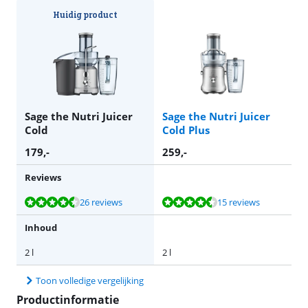
Huidig product
Sage the Nutri Juicer
Sage the Nutri Juicer
Cold
Cold Plus
179
,-
259
,-
Reviews
Beoordeling is 8,5 van de 10, gebaseerd op 26 reviews.
Beoordeling is 8,7 van de 10, gebaseerd op 15 reviews.
26 reviews
15 reviews
Inhoud
2 l
2 l
Toon volledige vergelijking
Productinformatie