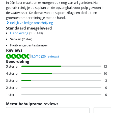
in één keer maakt en er morgen ook nog van wil genieten. Na
gebruik reinig je de sapkan en de opvangbak voor pulp gewoon in
de vaatwasser. De deksel van de sapcentrifuge en de fruit- en
groentestamper reining je met de hand.
Bekijk volledige omschrijving
Standaard meegeleverd
Handleiding
(
1.36
MB)
Sapkan (2 liter)
Fruit- en groentestamper
Reviews
Beoordeling is 8,5 van de 10, gebaseerd op 26 reviews.
8,5
/10
(26 reviews)
Beoordeling
5 sterren
13
4 sterren
10
3 sterren
3
2 sterren
0
1 ster
0
Meest behulpzame reviews