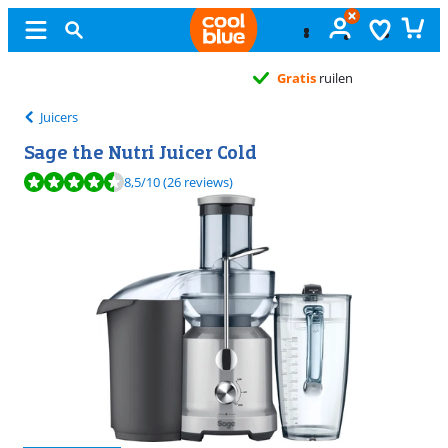
Gratis
ruilen
Juicers
Sage the Nutri Juicer Cold
Beoordeling is 8,5 van de 10, gebaseerd op 26 reviews.
8,5
/10
(26 reviews)