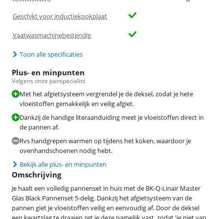
Geschikt voor inductiekookplaat
Vaatwasmachinebestendig
Toon alle specificaties
Plus- en minpunten
Volgens onze panspecialist
Met het afgietsysteem vergrendel je de deksel, zodat je hete
vloeistoffen gemakkelijk en veilig afgiet.
Dankzij de handige literaanduiding meet je vloeistoffen direct in
de pannen af.
Rvs handgrepen warmen op tijdens het koken, waardoor je
ovenhandschoenen nodig hebt.
Bekijk alle plus- en minpunten
Omschrijving
Je haalt een volledig pannenset in huis met de BK-Q-Linair Master
Glas Black Pannenset 5-delig. Dankzij het afgietsysteem van de
pannen giet je vloeistoffen veilig en eenvoudig af. Door de deksel
een kwartslag te draaien zet je deze namelijk vast, zodat 'ie niet van