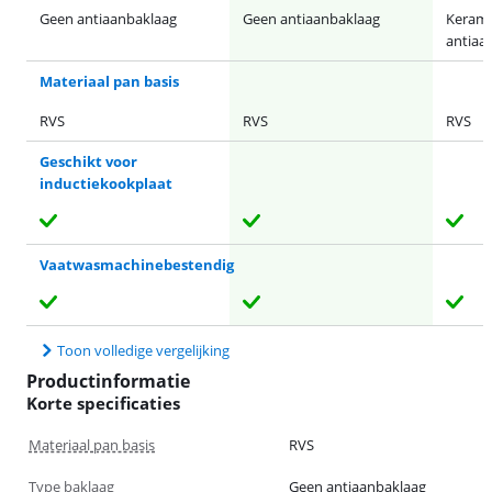
Geen antiaanbaklaag
Geen antiaanbaklaag
Kerami
antiaa
Materiaal pan basis
RVS
RVS
RVS
Geschikt voor
inductiekookplaat
Vaatwasmachinebestendig
Toon volledige vergelijking
Productinformatie
Korte specificaties
Materiaal pan basis
RVS
Type baklaag
Geen antiaanbaklaag