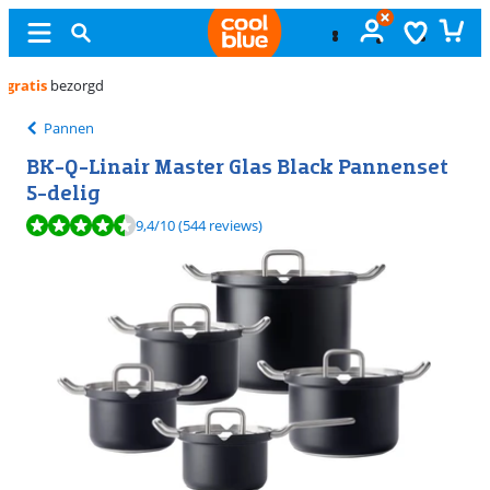
Gratis
ruilen
Pannen
BK-Q-Linair Master Glas Black Pannenset
5-delig
Beoordeling is 9,4 van de 10, gebaseerd op 544 reviews.
9,4
/10
(544 reviews)