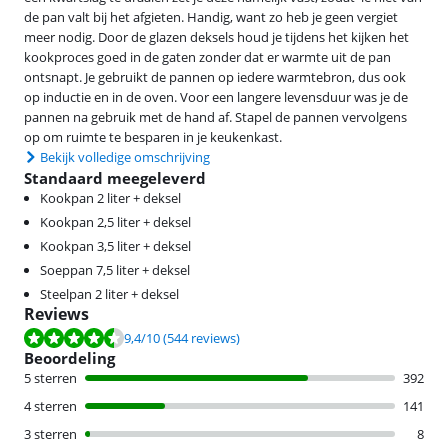
de pan valt bij het afgieten. Handig, want zo heb je geen vergiet
meer nodig. Door de glazen deksels houd je tijdens het kijken het
kookproces goed in de gaten zonder dat er warmte uit de pan
ontsnapt. Je gebruikt de pannen op iedere warmtebron, dus ook
op inductie en in de oven. Voor een langere levensduur was je de
pannen na gebruik met de hand af. Stapel de pannen vervolgens
op om ruimte te besparen in je keukenkast.
Bekijk volledige omschrijving
Standaard meegeleverd
Kookpan 2 liter + deksel
Kookpan 2,5 liter + deksel
Kookpan 3,5 liter + deksel
Soeppan 7,5 liter + deksel
Steelpan 2 liter + deksel
Reviews
Beoordeling is 9,4 van de 10, gebaseerd op 544 reviews.
9,4
/10
(544 reviews)
Beoordeling
5 sterren
392
4 sterren
141
3 sterren
8