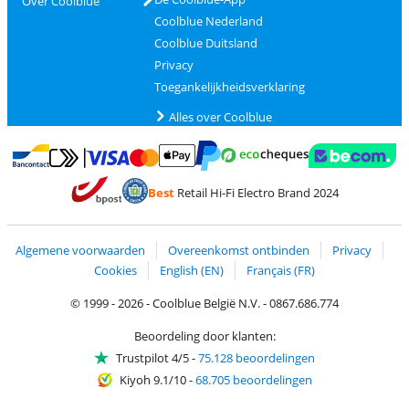
Over Coolblue
Coolblue Nederland
Coolblue Duitsland
Privacy
Toegankelijkheidsverklaring
Alles over Coolblue
Betalen met MasterCard en Visa via ClickToPay
Betalen met Ecocheques
Betalen met Bancontact
Betalen met ApplePay
Webshop Trustmar
Betalen met PayPal
Best
Retail Hi-Fi Electro Brand 2024
Trustprofile van Coolblue
Verzending en bezorging met bPost
Algemene voorwaarden
Overeenkomst ontbinden
Privacy
Cookies
English (EN)
Français (FR)
© 1999 - 2026 - Coolblue België N.V. - 0867.686.774
Beoordeling door klanten:
Trustpilot 4/5
-
75.128 beoordelingen
Kiyoh 9.1/10
-
68.705 beoordelingen