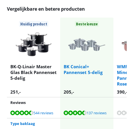
Vergelijkbare en betere producten
Huidig product
Beste keuze
BK-Q-Linair Master
BK Conical+
WMF 
Glas Black Pannenset
Pannenset 5-delig
Miner
5-delig
Panne
Rose 
251
,-
205
,-
390
,-
Reviews
Beoordeling is 9,4 van de 10, gebaseerd op 544 reviews.
Beoordeling is 9,3 van de 10, gebaseerd op 137 reviews.
Beoordeling is 9,8 van de 10, gebaseerd op 16 reviews.
Beoordeling is 10 van de 10, gebaseerd op 1 review.
544 reviews
137 reviews
Type baklaag