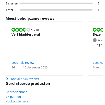
2 sterren
2
1 ster
1
Meest behulpzame reviews
Beoordeling is 7,3 van de 10.
Beoordeling i
7,3
/10
Verf bladdert eraf
Deze ni
versie.
De zw
bij no
Lees hele review
Lees hel
Beoordeling door:
Datum:
Beoordeling 
Datum:
EdJ
10 december 2020
Mart
Toon alle 544 reviews
Gerelateerde producten
BK steelpannen
BK pannen
Kookpottensets