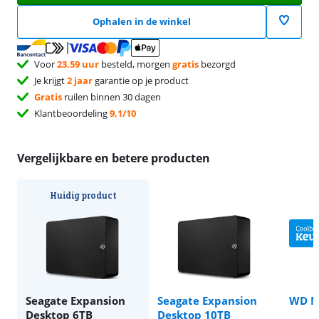
Ophalen in de winkel
Voor
23.59 uur
besteld, morgen
gratis
bezorgd
Je krijgt
2 jaar
garantie op je product
Gratis
ruilen binnen 30 dagen
Klantbeoordeling
9,1/10
Vergelijkbare en betere producten
Huidig product
Seagate Expansion
Seagate Expansion
WD M
Desktop 6TB
Desktop 10TB