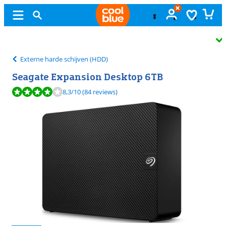
Gratis
ruilen
Externe harde schijven (HDD)
Seagate Expansion Desktop 6TB
Beoordeling is 8,3 van de 10, gebaseerd op 84 reviews.
8,3
/10
(84 reviews)