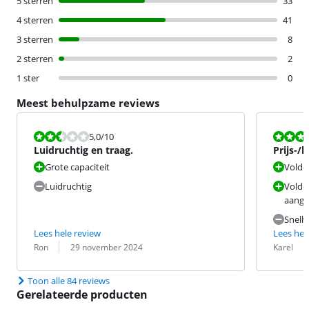
5 sterren
33
4 sterren
41
3 sterren
8
2 sterren
2
1 ster
0
Meest behulpzame reviews
Beoordeling is 5,0 van de 10.
Beoordeling i
5,0
/10
Luidruchtig en traag.
Prijs-/
Grote capaciteit
Voldo
Luidruchtig
Voldo
aange
Snelh
Lees hele review
Lees hel
Beoordeling door:
Datum:
Beoordeling 
Datum:
Ron
29 november 2024
Karel
Toon alle 84 reviews
Gerelateerde producten