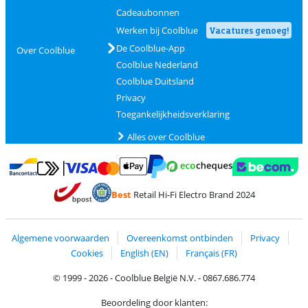
Cadeaubonnen
Werken bij Coolblue
Vacatures genoeg!
De Coolblue-App
Over Coolblue
Coolblue Nederland
Coolblue Duitsland
Privacy
Toegankelijkheidsverklaring
Alles over Coolblue
Betalen met MasterCard en Visa via ClickToPay
Betalen met Ecocheques
Betalen met Bancontact
Betalen met ApplePay
Webshop Trustmar
Betalen met PayPal
Best
Retail Hi-Fi Electro Brand 2024
Trustprofile van Coolblue
Verzending en bezorging met bPost
Algemene voorwaarden
Overeenkomst ontbinden
Privacy
Cookies
English (EN)
Français (FR)
© 1999 - 2026 - Coolblue België N.V. - 0867.686.774
Beoordeling door klanten: