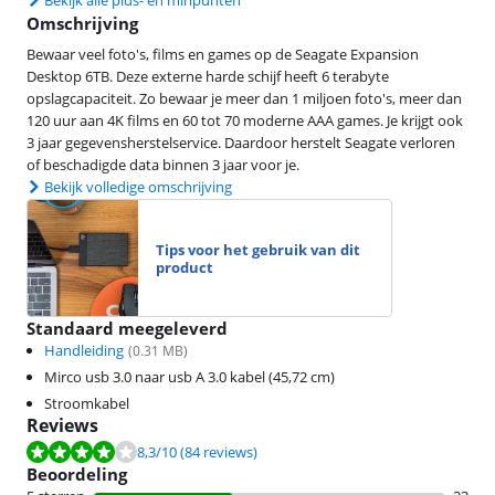
Bekijk alle plus- en minpunten
Omschrijving
Bewaar veel foto's, films en games op de Seagate Expansion
Desktop 6TB. Deze externe harde schijf heeft 6 terabyte
opslagcapaciteit. Zo bewaar je meer dan 1 miljoen foto's, meer dan
120 uur aan 4K films en 60 tot 70 moderne AAA games. Je krijgt ook
3 jaar gegevensherstelservice. Daardoor herstelt Seagate verloren
of beschadigde data binnen 3 jaar voor je.
Bekijk volledige omschrijving
Tips voor het gebruik van dit
product
Standaard meegeleverd
Handleiding
(
0.31
MB)
Mirco usb 3.0 naar usb A 3.0 kabel (45,72 cm)
Stroomkabel
Reviews
Beoordeling is 8,3 van de 10, gebaseerd op 84 reviews.
8,3
/10
(84 reviews)
Beoordeling