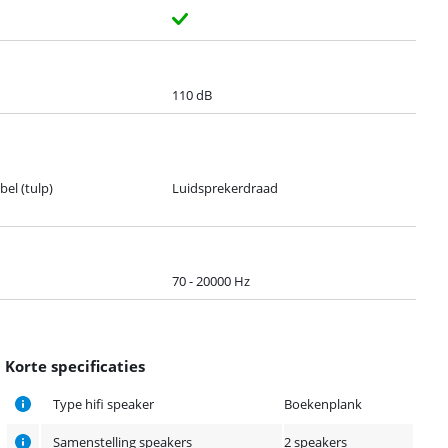
110 dB
el (tulp)
Luidsprekerdraad
70 - 20000 Hz
Korte specificaties
Type hifi speaker
Boekenplank
Samenstelling speakers
2 speakers