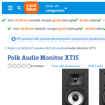
Bekijk alle
categorieën
Voor
23.59 uur
besteld, morgen
gratis
bezorgd
Gratis
ruilen
1
Voor
23.59 uur
besteld, morgen
gratis
bezorgd
Gratis
ruilen
Hifi speakers
Alle speakers
Boekenplank speakers
Zuil speakers
Su
Radio's & hifi
Hifi speakers
Polk Audio
Audio Monitor XT15
Polk Audio Monitor XT15
Bekijk alle
0 reviews
Toon alle accessoires
Polk Audio