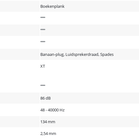
Boekenplank
Banaan-plug, Luidsprekerdraad, Spades
XT
86 dB
48 - 40000 Hz
134 mm
2,54 mm