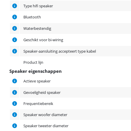
Type hifi speaker
Bluetooth
Waterbestendig
Geschikt voor bi-wiring
Speaker-aansluiting accepteert type kabel
Product lijn
Speaker eigenschappen
Speaker eigenschappen
Actieve speaker
Gevoeligheid speaker
Frequentiebereik
Speaker woofer diameter
Speaker tweeter diameter