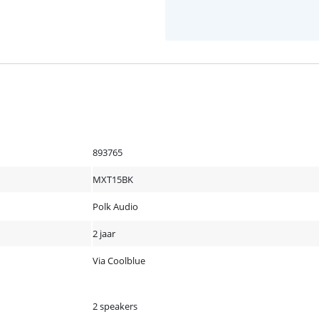
893765
MXT15BK
Polk Audio
2 jaar
Via Coolblue
2 speakers