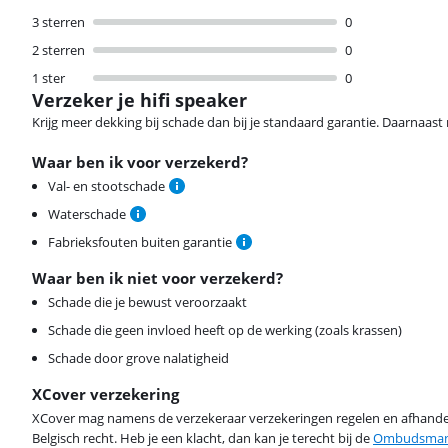
3 sterren
0
2 sterren
0
1 ster
0
Verzeker je hifi speaker
Krijg meer dekking bij schade dan bij je standaard garantie. Daarnaast r
Waar ben ik voor verzekerd?
Val- en stootschade
Waterschade
Fabrieksfouten buiten garantie
Waar ben ik niet voor verzekerd?
Schade die je bewust veroorzaakt
Schade die geen invloed heeft op de werking (zoals krassen)
Schade door grove nalatigheid
XCover verzekering
XCover mag namens de verzekeraar verzekeringen regelen en afhandel
Belgisch recht. Heb je een klacht, dan kan je terecht bij de
Ombudsman 