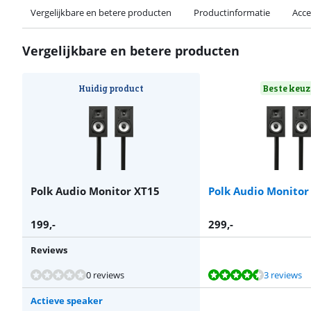
Vergelijkbare en betere producten
Productinformatie
Acce
Vergelijkbare en betere producten
Huidig product
Beste keuz
Polk Audio Monitor XT15
Polk Audio Monitor
199
,-
299
,-
Reviews
Beoordeling is 8,8 van de 10, gebaseerd op 3 reviews.
Beoordeling is 8,5 van de 10, gebaseerd op 3 reviews.
Beoordeling is 7,3 van de 10, gebaseerd op 2 reviews.
0 reviews
3 reviews
Actieve speaker