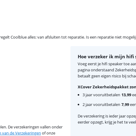
egelt Coolblue alles: van afsluiten tot reparatie. Is een reparatie niet mogel
Hoe verzeker ik mijn hifi
Voeg eerst je hifi speaker toe a
pagina onderstaand Zekerheidspa
betaalt geen eigen risico bij scha
XCover Zekerheidspakket zon
3 jaar vooruitbetalen
13,99
ee
2 jaar vooruitbetalen
7,99
eenm
De verzekering is ieder jaar opzeg
eerder opzegt, krijg je het te ve
en. De verzekeringen vallen onder
van de Verzekeringen
of onze