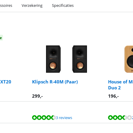
ssoires
Verzekering
Specificaties
e
 XT20
Klipsch R-40M (Paar)
House of M
Duo 2
299
,-
196
,-
3 reviews