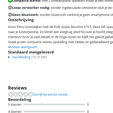
Compacte stereo:
met 2 boekenplank speakers maak je een stereo 
Losse versterker nodig:
zonder ingebouwde versterker sluit je de 
Geen bluetooth:
zonder bluetooth verbind je geen smartphone of
Omschrijving
Hoor films ruimtelijker met de Polk Audio Monitor XT15. Deze hifi s
naar je luisterpositie. Zo klinkt een vliegtuig alsof hij over je hoofd vli
Hierdoor hoor je veel details in de hoge tonen en blijft het geluid geb
maak je een compacte stereo opstelling met helder en gedetailleerd ge
Meer weergeven
Standaard meegeleverd
Handleiding
(
18.70
MB)
Reviews
Schrijf de eerste review
Beoordeling
5 sterren
0
4 sterren
0