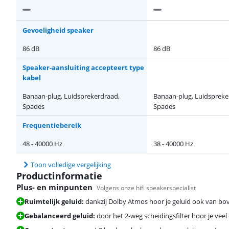
Gevoeligheid speaker
86 dB
86 dB
Speaker-aansluiting accepteert type
kabel
Banaan-plug, Luidsprekerdraad,
Banaan-plug, Luidspreke
Spades
Spades
Frequentiebereik
48 - 40000 Hz
38 - 40000 Hz
Toon volledige vergelijking
Productinformatie
Plus- en minpunten
Volgens onze hifi speakerspecialist
Ruimtelijk geluid:
dankzij Dolby Atmos hoor je geluid ook van bo
Gebalanceerd geluid:
door het 2-weg scheidingsfilter hoor je vee