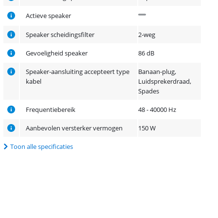
Actieve speaker
Speaker scheidingsfilter
2-weg
Gevoeligheid speaker
86 dB
Speaker-aansluiting accepteert type
Banaan-plug,
kabel
Luidsprekerdraad,
Spades
Frequentiebereik
48 - 40000 Hz
Aanbevolen versterker vermogen
150 W
Toon alle specificaties