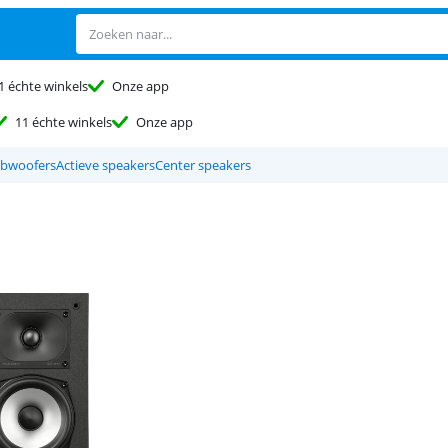
1 échte winkels
Onze app
11 échte winkels
Onze app
bwoofers
Actieve speakers
Center speakers