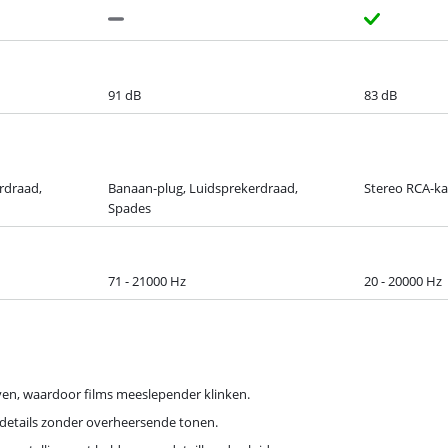
91 dB
83 dB
rdraad,
Banaan-plug, Luidsprekerdraad,
Stereo RCA-kab
Spades
71 - 21000 Hz
20 - 20000 Hz
ven, waardoor films meeslepender klinken.
l details zonder overheersende tonen.