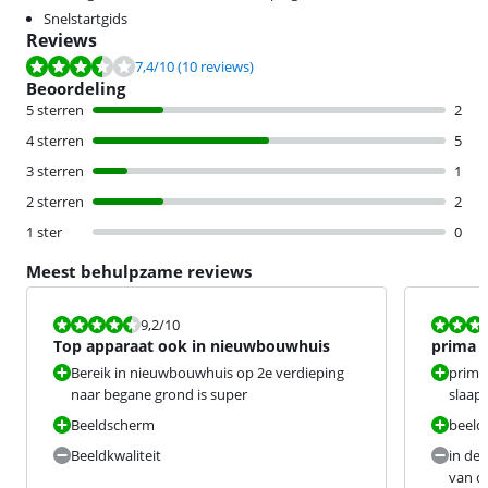
Snelstartgids
Reviews
Beoordeling is 7,4 van de 10, gebaseerd op 10 reviews.
7,4
/10
(10 reviews)
Beoordeling
5 sterren
2
4 sterren
5
3 sterren
1
2 sterren
2
1 ster
0
Meest behulpzame reviews
Beoordeling is 9,2 van de 10.
Beoordeling i
9,2
/10
Top apparaat ook in nieuwbouwhuis
prima a
Bereik in nieuwbouwhuis op 2e verdieping
prima
naar begane grond is super
slaap
Beeldscherm
beeld 
Beeldkwaliteit
in de 
van de