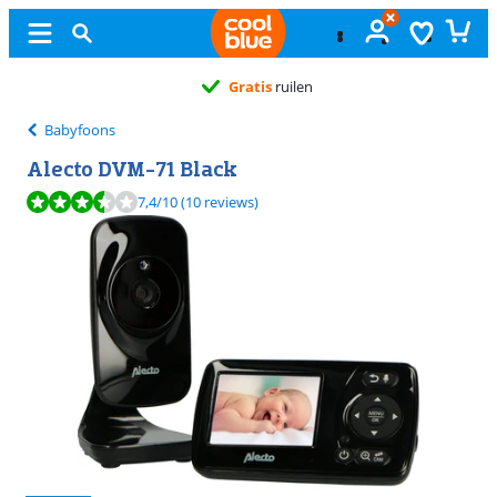
Gratis
ruilen
Babyfoons
Alecto DVM-71 Black
Beoordeling is 7,4 van de 10, gebaseerd op 10 reviews.
7,4
/10
(10 reviews)