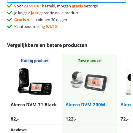
Voor
23.59 uur
besteld, morgen
gratis
bezorgd
Je krijgt
2 jaar
garantie op je product
Gratis
ruilen binnen 30 dagen
Klantbeoordeling
9,1/10
Vergelijkbare en betere producten
Huidig product
Beste keuze
Alecto DVM-71 Black
Alecto DVM-200M
Alec
82
,-
122
,-
72
,-
Reviews