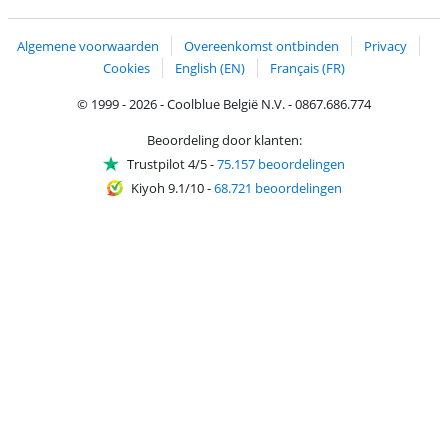
Trustprofile van Coolblue
Verzending en bezorging met bPost
Algemene voorwaarden
Overeenkomst ontbinden
Privacy
Cookies
English (EN)
Français (FR)
© 1999 - 2026 - Coolblue België N.V. - 0867.686.774
Beoordeling door klanten:
Trustpilot 4/5
-
75.157 beoordelingen
Kiyoh 9.1/10
-
68.721 beoordelingen