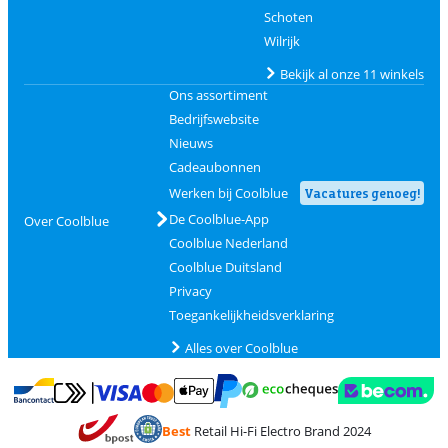
Schoten
Wilrijk
Bekijk al onze 11 winkels
Ons assortiment
Bedrijfswebsite
Nieuws
Cadeaubonnen
Werken bij Coolblue
Vacatures genoeg!
De Coolblue-App
Over Coolblue
Coolblue Nederland
Coolblue Duitsland
Privacy
Toegankelijkheidsverklaring
Alles over Coolblue
Betalen met MasterCard en Visa via ClickToPay
Betalen met Ecocheques
Betalen met Bancontact
Betalen met ApplePay
Webshop Trustmar
Betalen met PayPal
Best
Retail Hi-Fi Electro Brand 2024