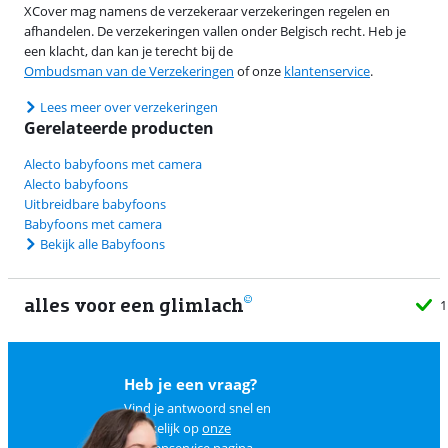
XCover mag namens de verzekeraar verzekeringen regelen en
afhandelen. De verzekeringen vallen onder Belgisch recht. Heb je
een klacht, dan kan je terecht bij de
Ombudsman van de Verzekeringen
of onze
klantenservice
.
Lees meer over verzekeringen
Gerelateerde producten
Alecto babyfoons met camera
Alecto babyfoons
Uitbreidbare babyfoons
Babyfoons met camera
Bekijk alle Babyfoons
alles voor een glimlach
1
Heb je een vraag?
Vind je antwoord snel en
makkelijk op
onze
klantenservice pagina
.