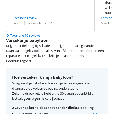
draaib
wel ze
nuttig
Lees hele review
Lees hel
Beoordeling door:
Datum:
Beoordeling 
Datum:
Laura
22 oktober 2022
Angeliqu
Toon alle 10 reviews
Verzeker je babyfoon
Krijg meer dekking bij schade dan bij je standaard garantie.
Daarnaast regelt Coolblue alles: van afsluiten tot reparatie. Is een
reparatie niet mogelijk? Dan krijg je de aankoopprijs in
CoolblueTegoed.
Hoe verzeker ik mijn babyfoon?
Voeg eerst je babyfoon toe aan je winkelwagen. Kies
daarna op de volgende pagina onderstaand
Zekerheidspakket. Je hebt altijd 30 dagen bedenktijd en
betaalt geen eigen risico bij schade.
XCover Zekerheidspakket zonder diefstaldekking
2 jaar vooruitbetalen