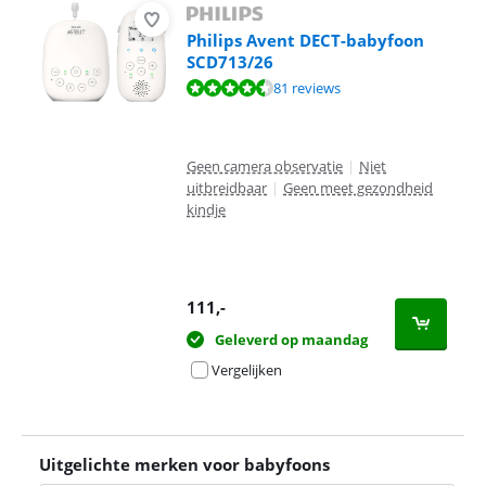
Philips Avent DECT-babyfoon
SCD713/26
Beoordeling is 9,2 van de 10, gebaseerd op 81 reviews.
81 reviews
Geen camera observatie
|
Niet
uitbreidbaar
|
Geen meet gezondheid
kindje
111
,-
Geleverd op maandag
Vergelijken
Uitgelichte merken voor babyfoons