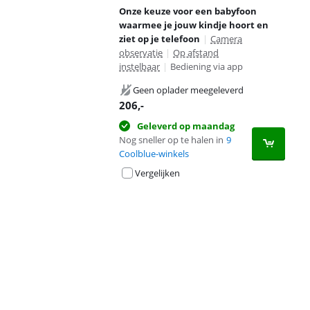
Onze keuze voor een babyfoon
waarmee je jouw kindje hoort en
ziet op je telefoon
|
Camera
observatie
|
Op afstand
instelbaar
|
Bediening via app
Geen oplader meegeleverd
206
,-
Geleverd op maandag
Nog sneller op te halen in
9
Coolblue-winkels
Vergelijken
Advertentie