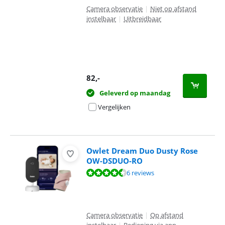
Camera observatie
|
Niet op afstand
instelbaar
|
Uitbreidbaar
82
,-
Geleverd op maandag
Vergelijken
Owlet Dream Duo Dusty Rose
OW-DSDUO-RO
Beoordeling is 9,4 van de 10, gebaseerd op 6 reviews.
6 reviews
Camera observatie
|
Op afstand