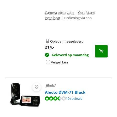
Camera observatie
|
Op afstand
instelbaar
|
Bediening via app
Oplader meegeleverd
214
,-
Geleverd op maandag
Vergelijken
Alecto DVM-71 Black
Beoordeling is 7,4 van de 10, gebaseerd op 10 reviews.
10 reviews