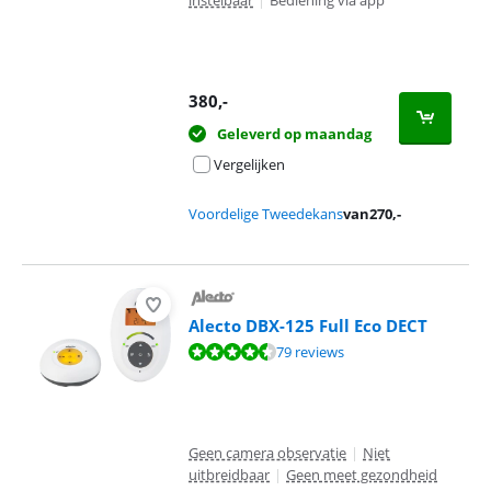
instelbaar
|
Bediening via app
380
,-
Geleverd op maandag
Vergelijken
Voordelige Tweedekans
van
270
,-
Alecto DBX-125 Full Eco DECT
Beoordeling is 8,8 van de 10, gebaseerd op 79 reviews.
79 reviews
Geen camera observatie
|
Niet
uitbreidbaar
|
Geen meet gezondheid