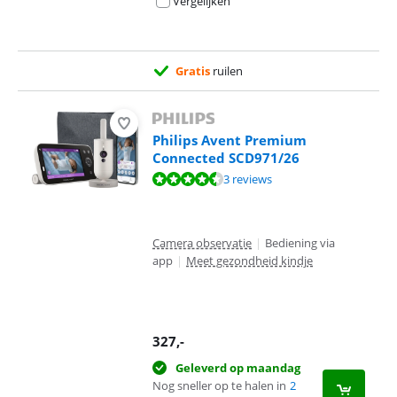
Vergelijken
Gratis
ruilen
Philips Avent Premium
Connected SCD971/26
Beoordeling is 8,9 van de 10, gebaseerd op 3 reviews.
3 reviews
Camera observatie
|
Bediening via
app
|
Meet gezondheid kindje
327
,-
Geleverd op maandag
Nog sneller op te halen in
2