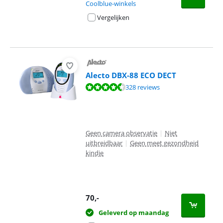
Coolblue-winkels
Vergelijken
Alecto DBX-88 ECO DECT
Beoordeling is 8,8 van de 10, gebaseerd op 328 reviews.
328 reviews
Geen camera observatie
|
Niet
uitbreidbaar
|
Geen meet gezondheid
kindje
70
,-
Geleverd op maandag