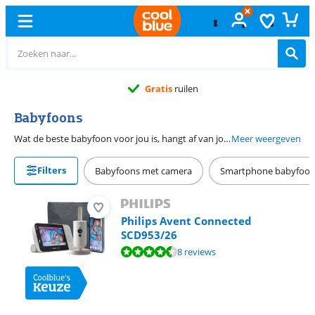
Gratis
ruilen
Babyfoons
Wat de beste babyfoon voor jou is, hangt af van jouw wensen. Is alleen geluid voldoende? Dan is een basis babyfoon een goede keuze. Als je jouw kindje ook wilt zien, kies je voor een babyfoon met camera. Naast de normale camera babyfoons zijn er ook slimme babyfoons met app. Hiermee zie je wat er in de kinderkamer gebeurt. Zelfs als je niet thuis bent. Of je houdt je de gezondheid van je kindje in de gaten in de app. Daarnaast is het belangrijk dat je bedenkt welke extra functies je op de babyfoon wilt. Er zijn namelijk babyfoons met terugspreekfunctie, slaapliedjes of een nachtlampje.
Meer weergeven
Filters
Babyfoons met camera
Smartphone babyfoon
Philips Avent Connected
SCD953/26
Beoordeling is 8,7 van de 10, gebaseerd op 8 reviews.
8 reviews