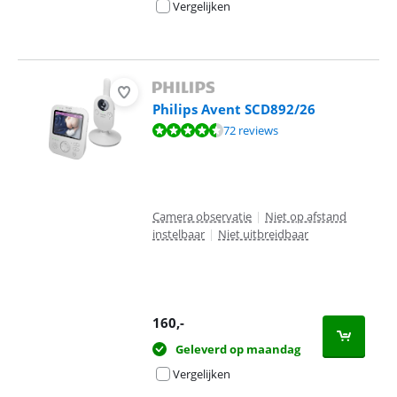
Vergelijken
Philips Avent SCD892/26
Beoordeling is 8,8 van de 10, gebaseerd op 72 reviews.
72 reviews
Camera observatie
|
Niet op afstand
instelbaar
|
Niet uitbreidbaar
160
,-
Geleverd op maandag
Vergelijken