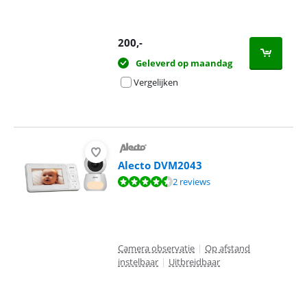
200
,-
Geleverd op maandag
Vergelijken
Alecto DVM2043
Beoordeling is 9,4 van de 10, gebaseerd op 2 reviews.
2 reviews
Camera observatie
|
Op afstand
instelbaar
|
Uitbreidbaar