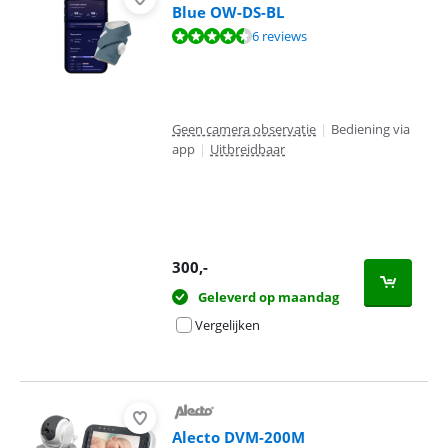
Blue OW-DS-BL
Beoordeling is 9,4 van de 10, gebaseerd op 6 reviews.
6 reviews
Geen camera observatie
|
Bediening via
app
|
Uitbreidbaar
300
,-
Geleverd op maandag
Vergelijken
Alecto DVM-200M