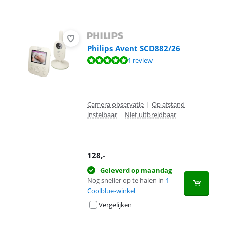
Philips Avent SCD882/26
Beoordeling is 10 van de 10, gebaseerd op 1 review.
1 review
Camera observatie
|
Op afstand
instelbaar
|
Niet uitbreidbaar
128
,-
Geleverd op maandag
Nog sneller op te halen in
1
Coolblue-winkel
Vergelijken