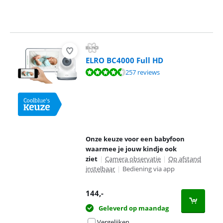
ELRO BC4000 Full HD
Beoordeling is 8,7 van de 10, gebaseerd op 257 reviews.
257 reviews
Onze keuze voor een babyfoon
waarmee je jouw kindje ook
ziet
|
Camera observatie
|
Op afstand
instelbaar
|
Bediening via app
144
,-
Geleverd op maandag
Vergelijken