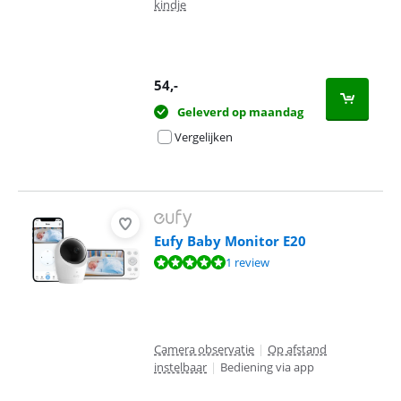
kindje
54
,-
Geleverd op maandag
Vergelijken
Eufy Baby Monitor E20
Beoordeling is 10 van de 10, gebaseerd op 1 review.
1 review
Camera observatie
|
Op afstand
instelbaar
|
Bediening via app