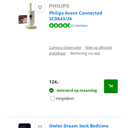
Philips Avent Connected
SCD643/26
Beoordeling is 9,0 van de 10, gebaseerd op 2 reviews.
2 reviews
Camera observatie
|
Niet op afstand
instelbaar
|
Bediening via app
124
,-
Geleverd op maandag
Vergelijken
Owlet Dream Sock Bedtime