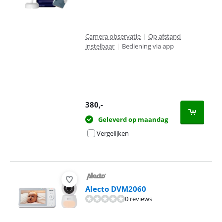
Camera observatie
|
Op afstand
instelbaar
|
Bediening via app
380
,-
Geleverd op maandag
Vergelijken
Alecto DVM2060
0 reviews