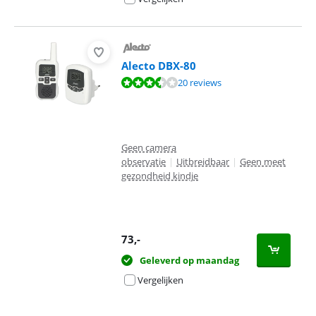
Alecto DBX-80
Beoordeling is 7,1 van de 10, gebaseerd op 20 reviews.
20 reviews
Geen camera
observatie
|
Uitbreidbaar
|
Geen meet
gezondheid kindje
73
,-
Geleverd op maandag
Vergelijken