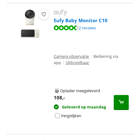
Eufy Baby Monitor C10
Beoordeling is 9,4 van de 10, gebaseerd op 2 reviews.
2 reviews
Camera observatie
|
Bediening via
app
|
Uitbreidbaar
Oplader meegeleverd
108
,-
Geleverd op maandag
Vergelijken