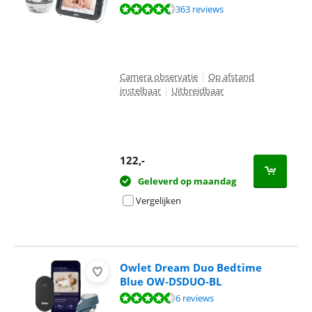
Beoordeling is 8,6 van de 10, gebaseerd op 363 reviews.
363 reviews
Camera observatie
|
Op afstand
instelbaar
|
Uitbreidbaar
122
,-
Geleverd op maandag
Vergelijken
Owlet Dream Duo Bedtime
Blue OW-DSDUO-BL
Beoordeling is 9,4 van de 10, gebaseerd op 6 reviews.
6 reviews