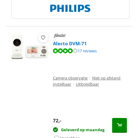
Alecto DVM-71
Beoordeling is 8,3 van de 10, gebaseerd op 17 reviews.
17 reviews
Camera observatie
|
Niet op afstand
instelbaar
|
Uitbreidbaar
72
,-
Geleverd op maandag