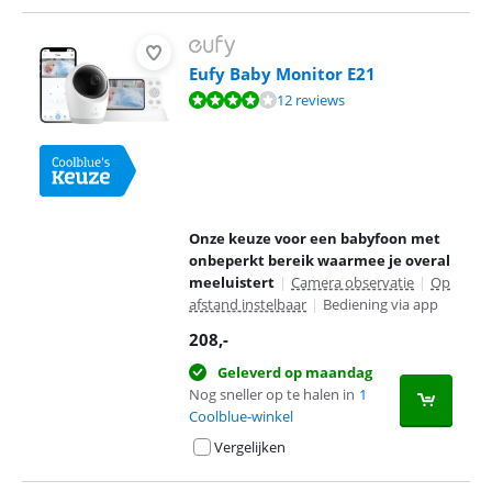
Eufy Baby Monitor E21
Beoordeling is 8,4 van de 10, gebaseerd op 12 reviews.
12 reviews
Onze keuze voor een babyfoon met
onbeperkt bereik waarmee je overal
meeluistert
|
Camera observatie
|
Op
afstand instelbaar
|
Bediening via app
208
,-
Geleverd op maandag
Nog sneller op te halen in
1
Coolblue-winkel
Vergelijken