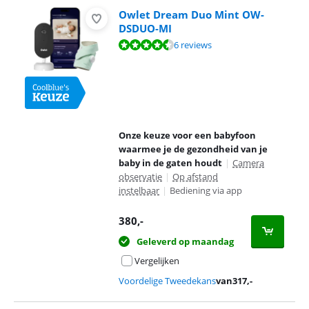
Owlet Dream Duo Mint OW-
DSDUO-MI
Beoordeling is 9,4 van de 10, gebaseerd op 6 reviews.
6 reviews
Onze keuze voor een babyfoon
waarmee je de gezondheid van je
baby in de gaten houdt
|
Camera
observatie
|
Op afstand
instelbaar
|
Bediening via app
380
,-
Geleverd op maandag
Vergelijken
Voordelige Tweedekans
van
317
,-