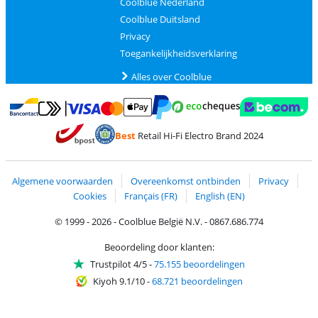
Coolblue Nederland
Coolblue Duitsland
Privacy
Toegankelijkheidsverklaring
Alles over Coolblue
Betalen met MasterCard en Visa via ClickToPay
Betalen met Ecocheques
Betalen met Bancontact
Betalen met ApplePay
Webshop Trustmar
Betalen met PayPal
Best
Retail Hi-Fi Electro Brand 2024
Trustprofile van Coolblue
Verzending en bezorging met bPost
Algemene voorwaarden
Overeenkomst ontbinden
Privacy
Cookies
Français (FR)
English (EN)
© 1999 - 2026 - Coolblue België N.V. - 0867.686.774
Beoordeling door klanten:
Trustpilot 4/5
-
75.155 beoordelingen
Kiyoh 9.1/10
-
68.721 beoordelingen